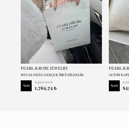
PEARL & ROSE JEWELRY
PEARL & 
BEYAZ JULİA GERÇEK İNCİ BİLEKLİK
ALTIN KAP
4,550.00 ₺
1,2
%
61
%
30
1,764.74 ₺
84