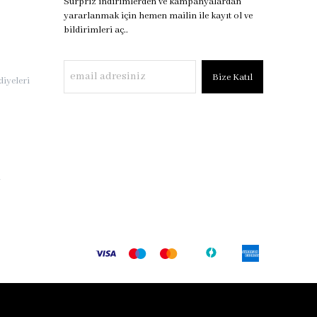
Sürpriz indirimlerden ve kampanyalardan
yararlanmak için hemen mailin ile kayıt ol ve
bildirimleri aç..
Bize Katıl
iyeleri
i