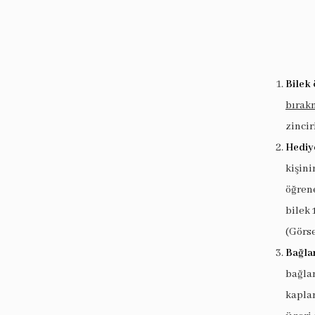
Bilek 
bırak
zincir
Hediy
kişin
öğrene
bilek 
(Görse
Bağlan
bağlan
kaplam