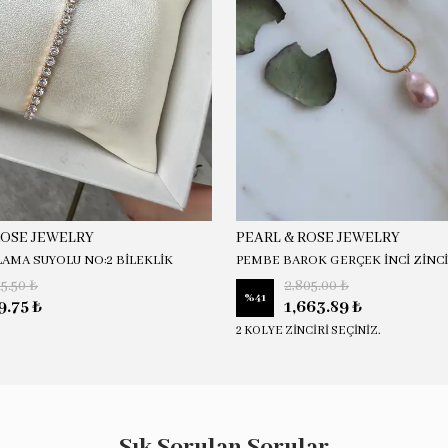
ROSE JEWELRY
PEARL & ROSE JEWELRY
LAMA SUYOLU NO:2 BİLEKLİK
PEMBE BAROK GERÇEK İNCİ ZİNC
15.50 ₺
2,805.00 ₺
%
41
9.75 ₺
1,663.89 ₺
2 KOLYE ZİNCİRİ SEÇİNİZ.
Sık Sorulan Sorular