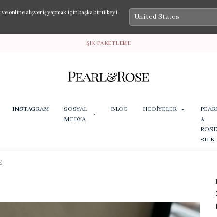
e online alışveriş yapmak için başka bir ülkeyi
ŞIK PAKETLEME
INSTAGRAM
SOSYAL
BLOG
HEDİYELER
PEAR
MEDYA
&
ROSE
SILK
E