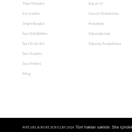
Tüm Ürünler
Kayıt Ol
En Yeniler
Favori Ürünlerim
Değerlitaşlar
Hesabım
İnci Bileklikler
Siparişlerim
İnci Kolyeler
Sipariş Sorgulama
İnci Saatler
İnci Setleri
Blog
Tüm hakları saklıdır. Site için
©
PEARL & ROSE JEWELRY 2026