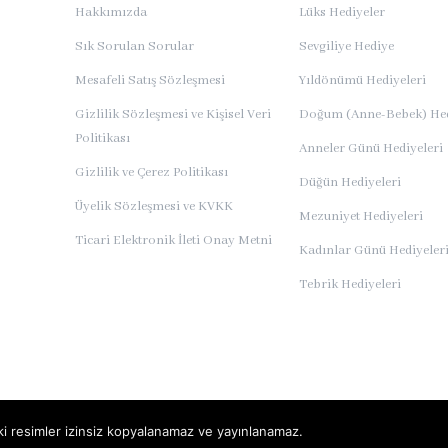
Hakkımızda
Lüks Hediyeler
Sık Sorulan Sorular
Sevgiliye Hediye
Mesafeli Satış Sözleşmesi
Yıldönümü Hediyeleri
Gizlilik Sözleşmesi ve Kişisel Veri
Doğum (Anne-Bebek) Hed
Politikası
Anneler Günü Hediyeleri
Gizlilik ve Çerez Politikası
Düğün Hediyeleri
Üyelik Sözleşmesi ve KVKK
Mezuniyet Hediyeleri
Ticari Elektronik İleti Onay Metni
Kadınlar Günü Hediyeler
Tebrik Hediyeleri
deki resimler izinsiz kopyalanamaz ve yayınlanamaz.