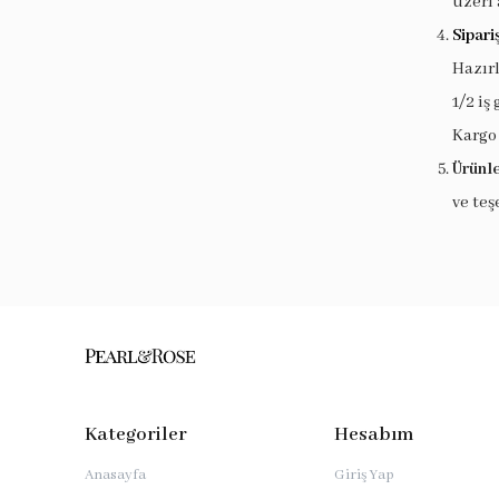
üzeri 
Sipari
Hazır
1/2 iş
Kargo
Ürünle
ve teş
Kategoriler
Hesabım
Anasayfa
Giriş Yap