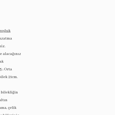
boşluk
 uzatma
niz.
ye alacağınız
ak
5 ; Orta
bilek 21cm.
 bilekliğin
altın
ama, çelik