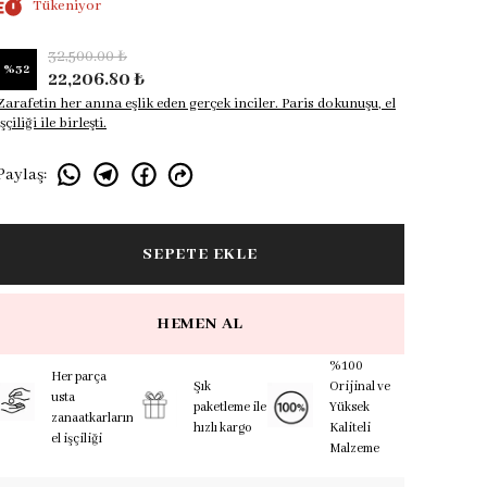
Tükeniyor
32,500.00 ₺
%
32
22,206.80 ₺
Zarafetin her anına eşlik eden gerçek inciler. Paris dokunuşu, el
işçiliği ile birleşti.
Paylaş
:
SEPETE EKLE
HEMEN AL
%100
Her parça
Şık
Orijinal ve
usta
paketleme ile
Yüksek
zanaatkarların
hızlı kargo
Kaliteli
el işçiliği
Malzeme