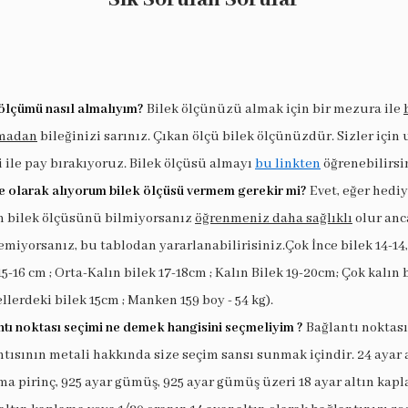
ölçümü nasıl almalıyım?
Bilek ölçünüzü almak için bir mezura ile
madan
bileğinizi sarınız. Çıkan ölçü bilek ölçünüzdür. Sizler için
i ile pay bırakıyoruz. Bilek ölçüsü almayı
bu linkten
öğrenebilirsi
e olarak alıyorum bilek ölçüsü vermem gerekir mi?
Evet, eğer hedi
in bilek ölçüsünü bilmiyorsanız
öğrenmeniz daha sağlıklı
olur anc
miyorsanız, bu tablodan yararlanabilirisiniz.Çok İnce bilek 14-14,
15-16 cm ; Orta-Kalın bilek 17-18cm ; Kalın Bilek 19-20cm; Çok kalın 
llerdeki bilek 15cm ; Manken 159 boy - 54 kg).
tı noktası seçimi ne demek hangisini seçmeliyim ?
Bağlantı noktası
tısının metali hakkında size seçim sansı sunmak içindir. 24 ayar 
a pirinç, 925 ayar gümüş, 925 ayar gümüş üzeri 18 ayar altın kapl