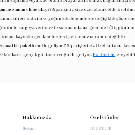
altın kaplama veya 1/20 oranın 14 ayar altın olarak bağlantınızı seç
şim ne zaman elime ulaşır?
Siparişiniz size özel olarak elde üretilm
lanma süreci indirim ve yoğunluk dönemlerde değişiklik göstermek
 gününde kargoya verilmekte sonrasında ise genelde 1/2 iş gününde
 firması kaynaklı gecikmelerden işletmemiz sorumlu değildir.
r nasıl bir paketleme ile geliyor ?
Siparişleriniz Özel kutusu, keses
ekkür kartı, gerçek gül tomurcuğu ile geliyor.
Bu linkten
izleyebili
Hakkımızda
Özel Günler
İletişim
HEDİYELER