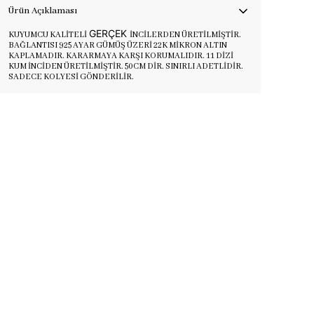
Ürün Açıklaması
GERÇEK
KUYUMCU KALİTELİ
İNCİLERDEN ÜRETİLMİŞTİR.
BAĞLANTISI 925 AYAR GÜMÜŞ ÜZERİ 22K MİKRON ALTIN
KAPLAMADIR. KARARMAYA KARŞI KORUMALIDIR. 11 DİZİ
KUM İNCİDEN ÜRETİLMİŞTİR. 50CM DİR. SINIRLI ADETLİDİR.
SADECE KOLYESİ GÖNDERİLİR.