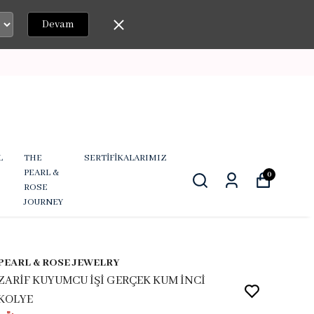
Devam
L
THE
SERTİFİKALARIMIZ
PEARL &
0
ROSE
JOURNEY
PEARL & ROSE JEWELRY
ZARİF KUYUMCU İŞİ GERÇEK KUM İNCİ
KOLYE