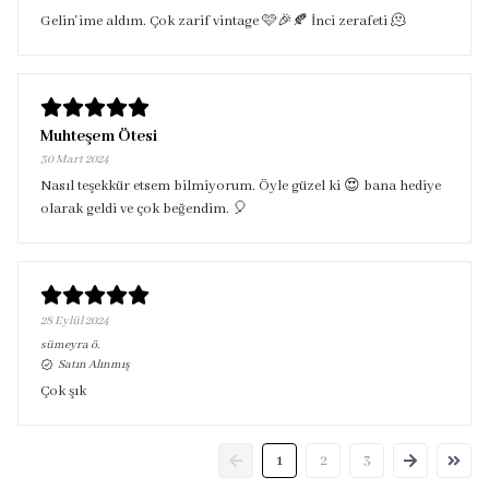
Gelin'ime aldım. Çok zarif vintage 🩷🎉🍂 İnci zerafeti 🫠
Muhteşem Ötesi
30 Mart 2024
Nasıl teşekkür etsem bilmiyorum. Öyle güzel ki 😍 bana hediye
olarak geldi ve çok beğendim. 🎈
28 Eylül 2024
sümeyra
ö.
Satın Alınmış
Çok şık
1
2
3