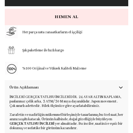
HEMEN AL
Her parça usta zanaatkarların el işçiliği
Şık paketleme ile hızlı kargo
%100 Orijinal ve Yüksek Kaliteli Malzeme
Ürün Açıklaması
İNCİLERİ GERÇEK TATLISU İNCİLERİDİR. 24 A
YAR ALTIN KAPLAMA,
paslanmaz çelik arka, 3 ATM/ 30 M suya dayanıklıdır. Japon movement .
Çok sınırlı adettedir. Bilek ölçünüze göre ayarlatabilirsiniz.
Zarafetin ve nadirliğin mükemmel birleşimiyle tasarlanmış bu özel saat, her
anınıza ışıltı katacak. Ürünün kalbinde, doğal güzelliğiyle büyüleyen
GERÇEK TATLISU İNCİLERİ
yer almaktadır. Bu inciler, saatinize eşsiz bir
dokunuş ve sofistike bir görünüm kazandırır.