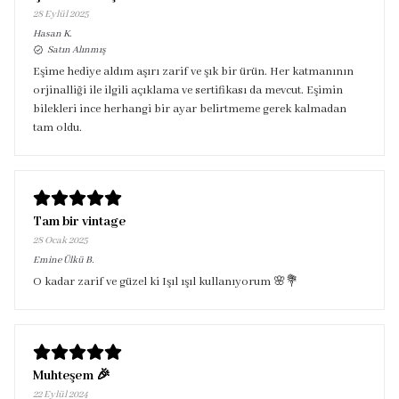
28 Eylül 2025
Hasan
K.
Satın Alınmış
Eşime hediye aldım aşırı zarif ve şık bir ürün. Her katmanının
orjinalliği ile ilgili açıklama ve sertifikası da mevcut. Eşimin
bilekleri ince herhangi bir ayar belirtmeme gerek kalmadan
tam oldu.
Tam bir vintage
28 Ocak 2025
Emine Ülkü
B.
O kadar zarif ve güzel ki Işıl ışıl kullanıyorum 🌸💐
Muhteşem 🎉
22 Eylül 2024