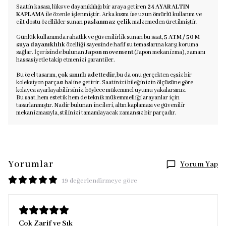
Saatin kasası, lüks ve dayanıklılığı bir araya getiren
24 AYAR ALTIN
KAPLAMA
ile özenle işlenmiştir. Arka kısmı ise uzun ömürlü kullanım ve
cilt dostu özellikler sunan
paslanmaz çelik
malzemeden üretilmiştir.
Günlük kullanımda rahatlık ve güvenilirlik sunan bu saat,
5 ATM / 50 M
suya dayanıklılık
özelliği sayesinde hafif su temaslarına karşı koruma
sağlar. İçerisinde bulunan
Japon movement
(Japon mekanizma), zamanı
hassasiyetle takip etmenizi garantiler.
Bu özel tasarım,
çok sınırlı adettedir
, bu da onu gerçekten eşsiz bir
koleksiyon parçası haline getirir. Saatinizi bileğinizin ölçüsüne göre
kolayca ayarlayabilirsiniz, böylece mükemmel uyumu yakalarsınız.
Bu saat, hem estetik hem de teknik mükemmelliği arayanlar için
tasarlanmıştır. Nadir bulunan incileri, altın kaplaması ve güvenilir
mekanizmasıyla, stilinizi tamamlayacak zamansız bir parçadır.
Yorumlar
Yorum Yap
19 değerlendirmeye göre
Çok Zarif ve Şık