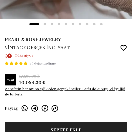
PEARL & ROSE JEWELRY
VİNTAGE GERÇEK İNCİ SAAT
Tükeniyor
19 değerlendirme
17,500.00 ₺
%
42
10,084.20 ₺
Zarafetin her anına eşlik eden gerçek inciler. Paris dokunuşu, el işçiliği
ile birleşti.
Paylaş
:
SEPETE EKLE