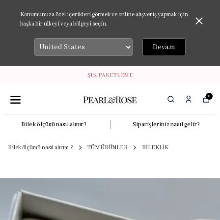
Konumunuza özel içerikleri görmek ve online alışveriş yapmak için
başka bir ülkeyi veya bölgeyi seçin.
Devam
ŞIK PAKETLEME
0
Bilek ölçüsü nasıl alınır?
Siparişleriniz nasıl gelir?
Bilek ölçümü nasıl alırım ?
TÜM ÜRÜNLER
BİLEKLİK