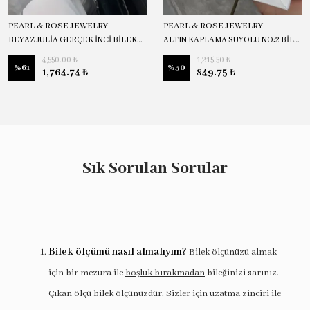
PEARL & ROSE JEWELRY
PEARL & ROSE JEWELRY
BEYAZ JULİA GERÇEK İNCİ BİLEKLİK
ALTIN KAPLAMA SUYOLU NO:2 BİLEKLİK
4,550.00 ₺
1,215.50 ₺
%
61
%
30
1,764.74 ₺
849.75 ₺
Sık Sorulan Sorular
Bilek ölçümü nasıl almalıyım?
Bilek ölçünüzü almak
için bir mezura ile
boşluk bırakmadan
bileğinizi sarınız.
Çıkan ölçü bilek ölçünüzdür. Sizler için uzatma zinciri ile