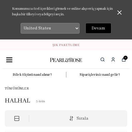
Konumunuza özel içerikleri görmek ve online alışveriş yapmak için
başka bir ülkeyi veya bölgeyi seçin.
Devam
ŞIK PAKETLEME
0
Bilek ölçüsü nasıl alınır?
Siparişleriniz nasıl gelir?
TÜM ÜRÜNLER
HALHAL
3
ürün
Sırala