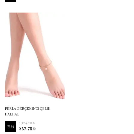
PERLA GERÇEK İNCİ ÇELİK
HALHAL
1,124.70 ₺
%
24
857.75 ₺