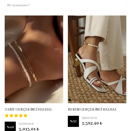
ZARİF GERÇEK İNCİ HALHAL
BEREN GERÇEK İNCİ HALHAL
5,500.00 ₺
%
57
2,382.40 ₺
5,005.00 ₺
%
40
3,013.01 ₺