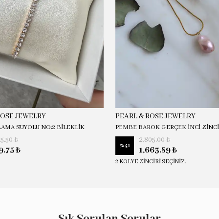
ROSE JEWELRY
PEARL & ROSE JEWELRY
LAMA SUYOLU NO:2 BİLEKLİK
PEMBE BAROK GERÇEK İNCİ ZİNC
15.50 ₺
2,805.00 ₺
%
41
9.75 ₺
1,663.89 ₺
2 KOLYE ZİNCİRİ SEÇİNİZ.
Sık Sorulan Sorular