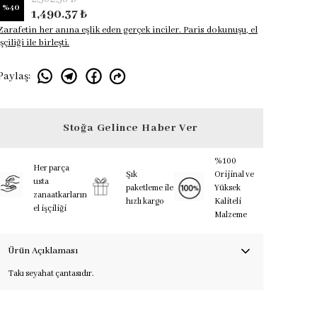
%
40
1,490.37 ₺
Zarafetin her anına eşlik eden gerçek inciler. Paris dokunuşu, el
işçiliği ile birleşti.
Paylaş
:
Stoğa Gelince Haber Ver
%100
Her parça
Şık
Orijinal ve
usta
paketleme ile
Yüksek
zanaatkarların
hızlı kargo
Kaliteli
el işçiliği
Malzeme
Ürün Açıklaması
Takı seyahat çantasıdır.