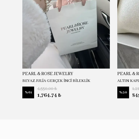
PEARL & ROSE JEWELRY
PEARL & 
BEYAZ JULİA GERÇEK İNCİ BİLEKLİK
ALTIN KAP
4,550.00 ₺
1,2
%
61
%
30
1,764.74 ₺
84