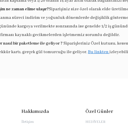
altın kaplama veya 1/20 oranın 14 ayar altın olarak bağlantınızı seç
şim ne zaman elime ulaşır?
Siparişiniz size özel olarak elde üretilm
lanma süreci indirim ve yoğunluk dönemlerde değişiklik göstermek
 gününde kargoya verilmekte sonrasında ise genelde 1/2 iş gününde
 firması kaynaklı gecikmelerden işletmemiz sorumlu değildir.
r nasıl bir paketleme ile geliyor ?
Siparişleriniz Özel kutusu, keses
ekkür kartı, gerçek gül tomurcuğu ile geliyor.
Bu linkten
izleyebili
Hakkımızda
Özel Günler
İletişim
HEDİYELER