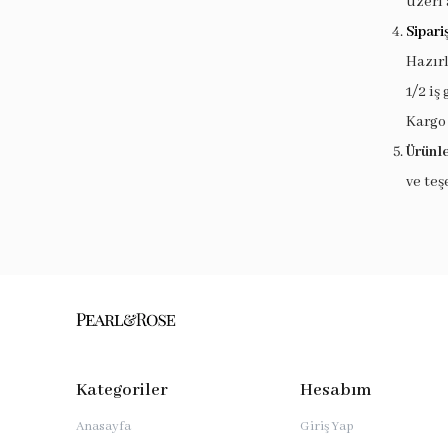
üzeri 
Sipari
Hazır
1/2 iş
Kargo
Ürünle
ve teş
Kategoriler
Hesabım
Anasayfa
Giriş Yap