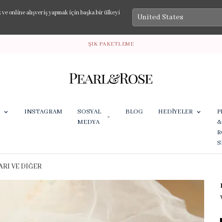
e online alışveriş yapmak için başka bir ülkeyi
ŞIK PAKETLEME
INSTAGRAM
SOSYAL
BLOG
HEDİYELER
P
MEDYA
&
R
S
RI VE DİĞER