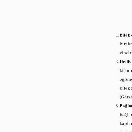
Bilek 
bırak
zincir
Hediy
kişin
öğrene
bilek 
(Görse
Bağlan
bağlan
kaplam