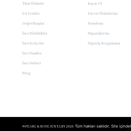
Tüm Ürünler
Kayıt Ol
En Yeniler
Favori Ürünlerim
Değerlitaşlar
Hesabım
İnci Bileklikler
Siparişlerim
İnci Kolyeler
Sipariş Sorgulama
İnci Saatler
İnci Setleri
Blog
Tüm hakları saklıdır. Site için
©
PEARL & ROSE JEWELRY 2026