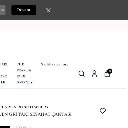
Devam
EARL
THE
Sertifikalarımız
PEARL &
0
OSE
ROSE
ILK
JOURNEY
PEARL & ROSE JEWELRY
VEN GRİ TAKI SEYAHAT ÇANTASI
2,502.50 ₺