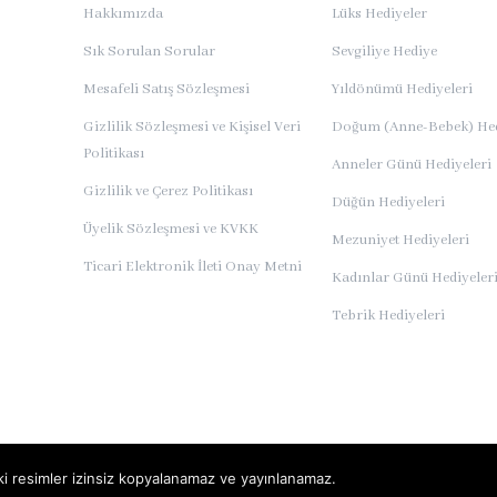
Hakkımızda
Lüks Hediyeler
Sık Sorulan Sorular
Sevgiliye Hediye
Mesafeli Satış Sözleşmesi
Yıldönümü Hediyeleri
Gizlilik Sözleşmesi ve Kişisel Veri
Doğum (Anne-Bebek) Hed
Politikası
Anneler Günü Hediyeleri
Gizlilik ve Çerez Politikası
Düğün Hediyeleri
Üyelik Sözleşmesi ve KVKK
Mezuniyet Hediyeleri
Ticari Elektronik İleti Onay Metni
Kadınlar Günü Hediyeler
Tebrik Hediyeleri
deki resimler izinsiz kopyalanamaz ve yayınlanamaz.