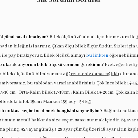
ölçümü nasıl almalıyım?
Bilek ölçünüzü almak için bir mezura ile
madan
bileğinizi sarınız. Çıkan ölçü bilek ölçünüzdür. Sizler için
i ile pay bırakıyoruz. Bilek ölçüsü almayı
bu linkten
öğrenebilirsi
e olarak alıyorum bilek ölçüsü vermem gerekir mi?
Evet, eğer hedi
in bilek ölçüsünü bilmiyorsanız
öğrenmeniz daha sağlıklı
olur anc
miyorsanız, bu tablodan yararlanabilirisiniz.Çok İnce bilek 14-14,
15-16 cm ; Orta-Kalın bilek 17-18cm ; Kalın Bilek 19-20cm; Çok kalın 
llerdeki bilek 15cm ; Manken 159 boy - 54 kg).
tı noktası seçimi ne demek hangisini seçmeliyim ?
Bağlantı noktası
tısının metali hakkında size seçim sansı sunmak içindir. 24 ayar 
a pirinç, 925 ayar gümüş, 925 ayar gümüş üzeri 18 ayar altın kapl