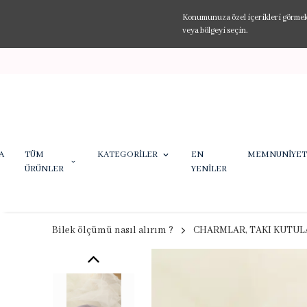
Konumunuza özel içerikleri görmek v
veya bölgeyi seçin.
A
TÜM
KATEGORİLER
EN
MEMNUNİYET
ÜRÜNLER
YENİLER
Bilek ölçümü nasıl alırım ?
CHARMLAR, TAKI KUTULA