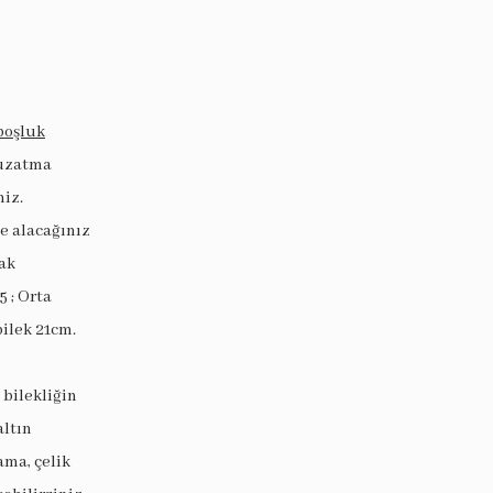
boşluk
 uzatma
niz.
ye alacağınız
ak
5 ; Orta
bilek 21cm.
 bilekliğin
altın
ama, çelik