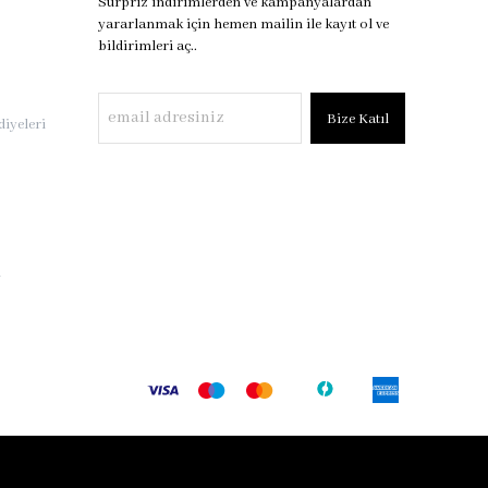
Sürpriz indirimlerden ve kampanyalardan
yararlanmak için hemen mailin ile kayıt ol ve
bildirimleri aç..
Bize Katıl
iyeleri
i