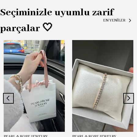
Seçiminizle uyumlu zarif
EN YENİLER
parçalar 🤍
PEARL & ROSE JEWELRY
PEARL & ROSE JEWELRY