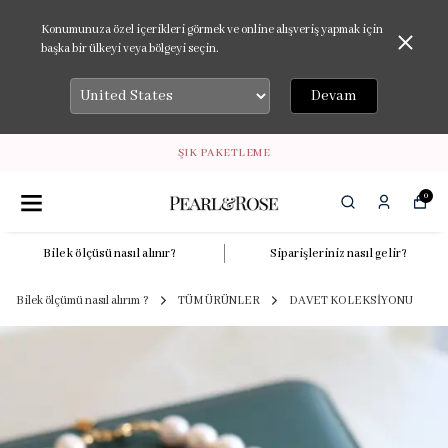
Konumunuza özel içerikleri görmek ve online alışveriş yapmak için
başka bir ülkeyi veya bölgeyi seçin.
Devam
ŞIK PAKETLEME
0
Bilek ölçüsü nasıl alınır?
Siparişleriniz nasıl gelir?
Bilek ölçümü nasıl alırım ?
TÜM ÜRÜNLER
DAVET KOLEKSİYONU