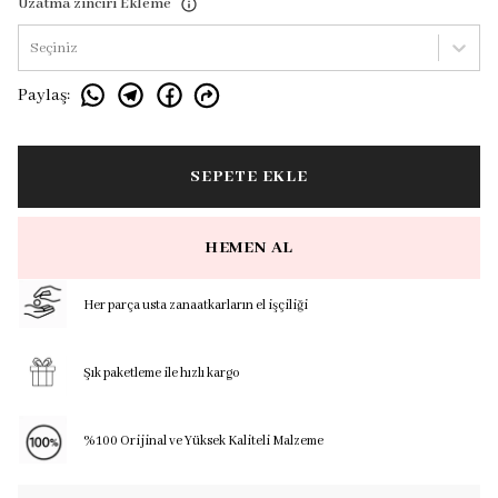
Uzatma zinciri Ekleme
Seçiniz
Paylaş
:
SEPETE EKLE
HEMEN AL
Her parça usta zanaatkarların el işçiliği
Şık paketleme ile hızlı kargo
%100 Orijinal ve Yüksek Kaliteli Malzeme