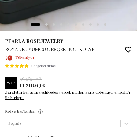
PEARL & ROSE JEWELRY
ROYAL KUYUMCU GERÇEK İNCİ KOLYE
Tükeniyor
1 değerlendirme
36,465.00 ₺
%
69
11,216.69 ₺
Zarafetin her anına eşlik eden gerçek inciler. Paris dokunuşu, el işçiliği
ile birleşti.
Kolye bağlantısı
Seçiniz