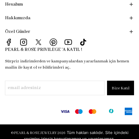
Hesabım
Hakkımızda
Özel Günler
PEARL & ROSE PRIVILEGE 'A KATIL !
Sürpriz indirimlerden ve kampanyalardan yararlanmak için hemen
mailin ile kayıt ol ve bildirimleri aç..
Bize Katıl
Tüm hakları saklıdır. Site içindeki
©
PEARL & ROSE JEWELRY 2026
resimler izinsiz kopyalanamaz ve yayınlanamaz.