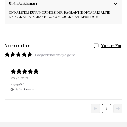
Ürün Açıklaması
EN KALİTELİ KUYUMCU İNCİSİDİR. BAĞLANTI NOKTALARI ALTIN
KAPLAMADIR. KARARMAZ. BOYU 40 CM UZATMASI 15CM
Yorumlar
Yorum Yap
1 değerlendirmeye göre
27 Eylül 2025
Ayşegül
D.
Satın Alınmış
1