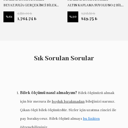
BEYAZ JULİA GERÇEK İNCİ BİLEKLİK
ALTIN KAPLAMA SUYOLU NO:2 BİLEKLİK
4,550.00 ₺
1,215.50 ₺
%
61
%
30
1,764.74 ₺
849.75 ₺
Sık Sorulan Sorular
Bilek ölçümü nasıl almalıyım?
Bilek ölçünüzü almak
için bir mezura ile
boşluk bırakmadan
bileğinizi sarınız.
Çıkan ölçü bilek ölçünüzdür. Sizler için uzatma zinciri ile
pay bırakıyoruz. Bilek ölçüsü almayı
bu linkten
öğrenebilirsiniz.