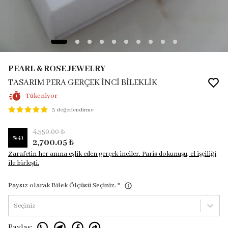
PEARL & ROSE JEWELRY
TASARIM PERA GERÇEK İNCİ BİLEKLİK
Tükeniyor
3 değerlendirme
4,550.00 ₺
%
41
2,700.05 ₺
Zarafetin her anına eşlik eden gerçek inciler. Paris dokunuşu, el işçiliği
ile birleşti.
Paysız olarak Bilek Ölçüsü Seçiniz.
*
Seçiniz
Paylaş
: