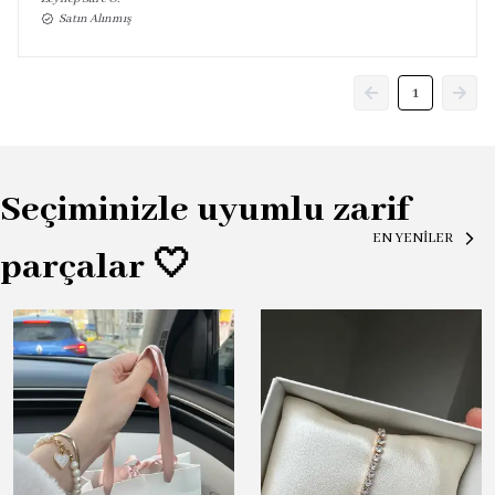
Satın Alınmış
1
Seçiminizle uyumlu zarif
EN YENİLER
parçalar 🤍