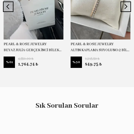
PEARL & ROSE JEWELRY
PEARL & ROSE JEWELRY
BEYAZ JULİA GERÇEK İNCİ BİLEKLİK
ALTIN KAPLAMA SUYOLU NO:2 BİLEKLİK
4,550.00 ₺
1,215.50 ₺
%
61
%
30
1,764.74 ₺
849.75 ₺
Sık Sorulan Sorular