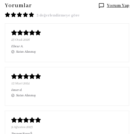
Yorumlar
Yorum Yap
3 değerlendirmeye göre
23 Ocak 2026
Ebrar
A.
Satın Alınmış
13 Mart 2024
ömer
d.
Satın Alınmış
9 Ağustos 2023
Zeynep Sare
Ö.