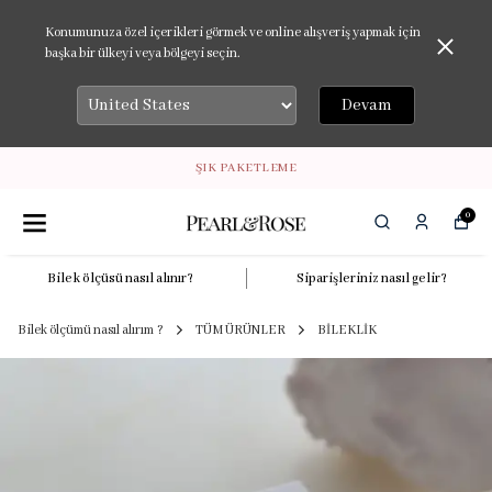
Konumunuza özel içerikleri görmek ve online alışveriş yapmak için
başka bir ülkeyi veya bölgeyi seçin.
Devam
ŞIK PAKETLEME
0
Bilek ölçüsü nasıl alınır?
Siparişleriniz nasıl gelir?
Bilek ölçümü nasıl alırım ?
TÜM ÜRÜNLER
BİLEKLİK