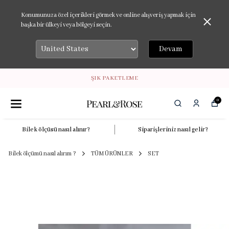
Konumunuza özel içerikleri görmek ve online alışveriş yapmak için
başka bir ülkeyi veya bölgeyi seçin.
Devam
ŞIK PAKETLEME
0
Bilek ölçüsü nasıl alınır?
Siparişleriniz nasıl gelir?
Bilek ölçümü nasıl alırım ?
TÜM ÜRÜNLER
SET