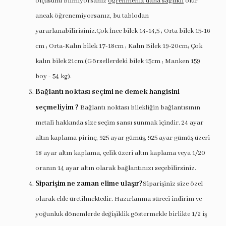
ölçüsünü bilmiyorsanız
öğrenmeniz daha sağlıklı
olur
ancak öğrenemiyorsanız, bu tablodan
yararlanabilirisiniz.Çok İnce bilek 14-14,5 ; Orta bilek 15-16
cm ; Orta-Kalın bilek 17-18cm ; Kalın Bilek 19-20cm; Çok
kalın bilek 21cm.(Görsellerdeki bilek 15cm ; Manken 159
boy - 54 kg).
Bağlantı noktası seçimi ne demek hangisini
seçmeliyim ?
Bağlantı noktası bilekliğin bağlantısının
metali hakkında size seçim sansı sunmak içindir. 24 ayar
altın kaplama pirinç, 925 ayar gümüş, 925 ayar gümüş üzeri
18 ayar altın kaplama, çelik üzeri altın kaplama veya 1/20
oranın 14 ayar altın olarak bağlantınızı seçebilirsiniz.
Siparişim ne zaman elime ulaşır?
Siparişiniz size özel
olarak elde üretilmektedir. Hazırlanma süreci indirim ve
yoğunluk dönemlerde değişiklik göstermekle birlikte 1/2 iş