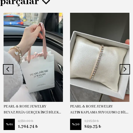
parçalar 🤍
PEARL & ROSE JEWELRY
PEARL & ROSE JEWELRY
BEYAZ JULİA GERÇEK İNCİ BİLEKLİK
ALTIN KAPLAMA SUYOLU NO:2 BİLEKLİK
4,550.00 ₺
1,215.50 ₺
%
61
%
30
1,764.74 ₺
849.75 ₺