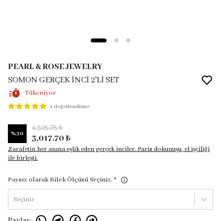
PEARL & ROSE JEWELRY
SOMON GERÇEK İNCİ 2'Lİ SET
Tükeniyor
1 değerlendirme
4,325.75 ₺
%
30
3,017.70 ₺
Zarafetin her anına eşlik eden gerçek inciler. Paris dokunuşu, el işçiliği
ile birleşti.
Paysız olarak Bilek Ölçüsü Seçiniz.
*
Seçiniz
Paylaş
: