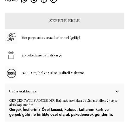
SEPETE EKLE
Her parça usta zanaatkarların el işçiliği
Şık paketleme ile hızlı kargo
%100 Orijinal ve Yüksek Kaliteli Malzeme
Ürün Açıklaması
GERÇEK TATLISU İNCİSİDİR. Bağlantı noktaları ve tüm metalleri 24 ayar
altın kaplamadır.
Gerçek İncileriniz Özel kesesi, kutusu, kullanım kartı ve
gerçek gülü ile birlikte özel olarak paketlenerek gönderilir.