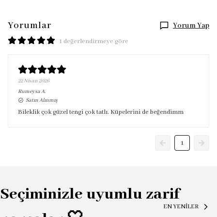
Yorumlar
Yorum Yap
1 değerlendirmeye göre
22 Nisan 2026
Rumeysa
A.
Satın Alınmış
Bileklik çok güzel tengi çok tatlı. Küpelerini de beğendimm
1
Seçiminizle uyumlu zarif
EN YENİLER