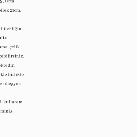
5 ; Orta
bilek 21cm.
 bilekliğin
altın
ama, çelik
ebilirsiniz.
ektedir.
le birlikte
 ulaşıyor.
i, kullanım
rsiniz.