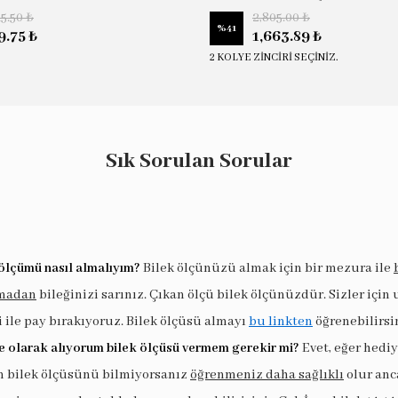
15.50 ₺
2,805.00 ₺
%
41
9.75 ₺
1,663.89 ₺
2 KOLYE ZİNCİRİ SEÇİNİZ.
Sık Sorulan Sorular
ölçümü nasıl almalıyım?
Bilek ölçünüzü almak için bir mezura ile
madan
bileğinizi sarınız. Çıkan ölçü bilek ölçünüzdür. Sizler için
i ile pay bırakıyoruz. Bilek ölçüsü almayı
bu linkten
öğrenebilirsi
e olarak alıyorum bilek ölçüsü vermem gerekir mi?
Evet, eğer hedi
in bilek ölçüsünü bilmiyorsanız
öğrenmeniz daha sağlıklı
olur anc