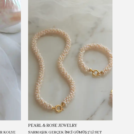
PEARL & ROSE JEWELRY
PEARL
İR KOLYE
SARMAŞIK GERÇEK İNCİ GÜMÜŞ 2'Lİ SET
JULİA G