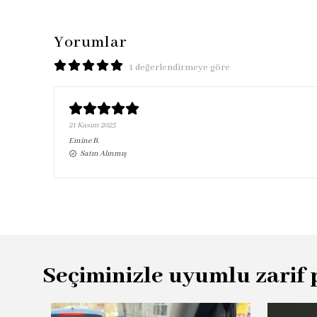
Yorumlar
1 değerlendirmeye göre
21 Kasım 2025
Emine
B.
Satın Alınmış
Seçiminizle uyumlu zarif 