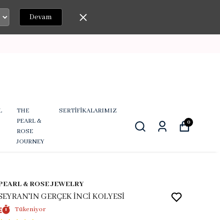
Devam
L
THE
SERTİFİKALARIMIZ
PEARL &
0
ROSE
JOURNEY
PEARL & ROSE JEWELRY
SEYRAN'IN GERÇEK İNCİ KOLYESİ
Tükeniyor