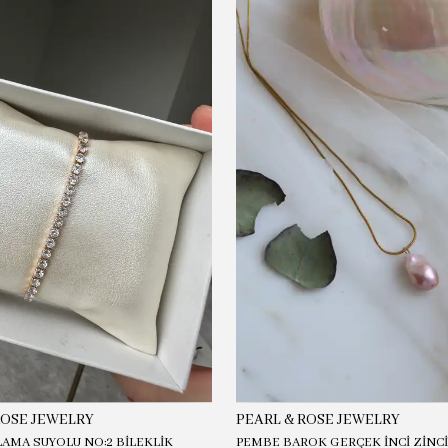
ROSE JEWELRY
PEARL & ROSE JEWELRY
LAMA SUYOLU NO:2 BİLEKLİK
PEMBE BAROK GERÇEK İNCİ ZİNC