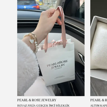
PEARL & ROSE JEWELRY
PEARL & 
BEYAZ JULİA GERÇEK İNCİ BİLEKLİK
ALTIN KAP