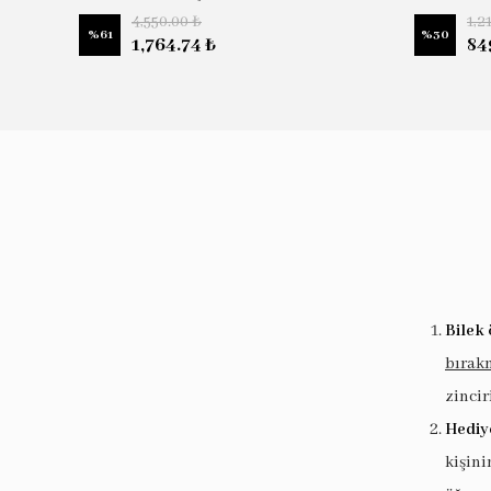
4,550.00 ₺
1,2
%
61
%
30
1,764.74 ₺
84
Bilek 
bırak
zincir
Hediy
kişin