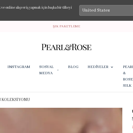
e online alışveriş yapmak için başka bir ülkeyi
ŞIK PAKETLEME
INSTAGRAM
SOSYAL
BLOG
HEDİYELER
PEAR
MEDYA
&
ROSE
SILK
N KOLEKSİYONU