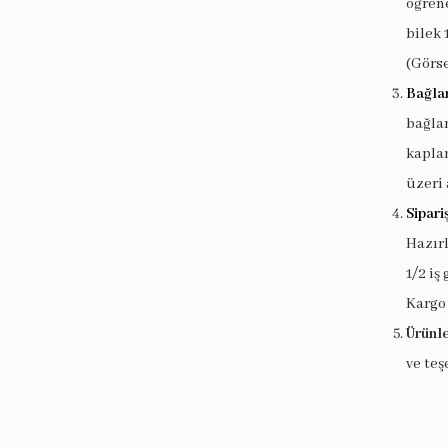
öğrene
bilek 
(Görse
Bağlan
bağlan
kaplam
üzeri 
Sipari
Hazır
1/2 iş
Kargo
Ürünle
ve teş