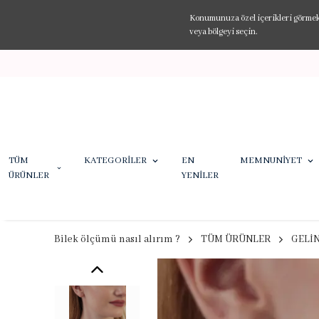
Konumunuza özel içerikleri görmek v
veya bölgeyi seçin.
TÜM
KATEGORİLER
EN
MEMNUNİYET
ÜRÜNLER
YENİLER
Bilek ölçümü nasıl alırım ?
TÜM ÜRÜNLER
GELİ