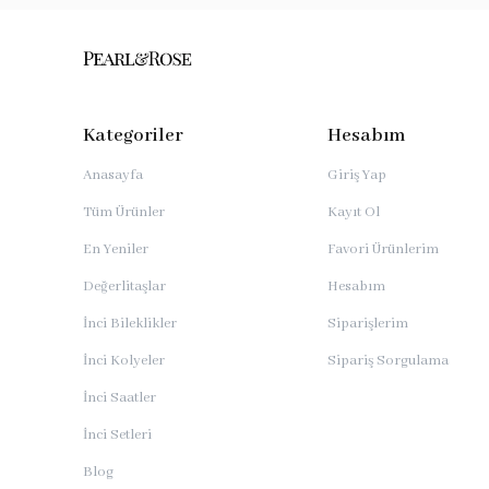
Kategoriler
Hesabım
Anasayfa
Giriş Yap
Tüm Ürünler
Kayıt Ol
En Yeniler
Favori Ürünlerim
Değerlitaşlar
Hesabım
İnci Bileklikler
Siparişlerim
İnci Kolyeler
Sipariş Sorgulama
İnci Saatler
İnci Setleri
Blog