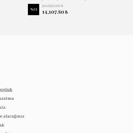
50,050.00 ₺
%
72
%
58
14,107.80 ₺
boşluk
 uzatma
niz.
ye alacağınız
ak