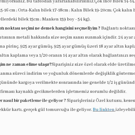
miyorsanız, bu tablodan yararlanabilirisiniz.Çok İnce bilek 14-14,
15-16 cm ; Orta-Kalın bilek 17-18cm ; Kalın Bilek 19-20cm; Çok kalın 
llerdeki bilek 15cm ; Manken 159 boy - 54 kg).
tı noktası seçimi ne demek hangisini seçmeliyim ?
Bağlantı noktası
tısının metali hakkında size seçim sansı sunmak içindir. 24 ayar 
a pirinç, 925 ayar gümüş, 925 ayar gümüş üzeri 18 ayar altın kapl
altın kaplama veya 1/20 oranın 14 ayar altın olarak bağlantınızı seç
şim ne zaman elime ulaşır?
Siparişiniz size özel olarak elde üretilm
lanma süreci indirim ve yoğunluk dönemlerde değişiklik göstermek
 gününde kargoya verilmekte sonrasında ise genelde 1/2 iş gününde
 firması kaynaklı gecikmelerden işletmemiz sorumlu değildir.
r nasıl bir paketleme ile geliyor ?
Siparişleriniz Özel kutusu, keses
ekkür kartı, gerçek gül tomurcuğu ile geliyor.
Bu linkten
izleyebili