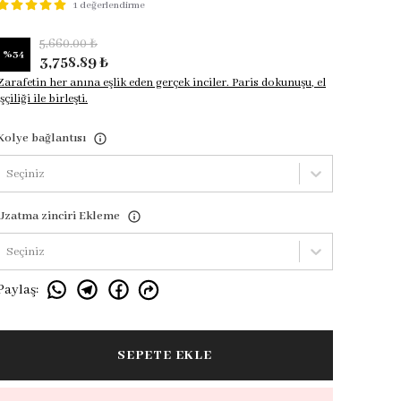
1 değerlendirme
5,660.00 ₺
%
34
3,758.89 ₺
Zarafetin her anına eşlik eden gerçek inciler. Paris dokunuşu, el
işçiliği ile birleşti.
Kolye bağlantısı
Seçiniz
Uzatma zinciri Ekleme
Seçiniz
Paylaş
:
SEPETE EKLE