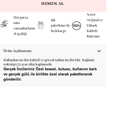
HEMEN AL
%100
Her parça
Şık
Orijinal ve
usta
paketleme ile
Yüksek
zanaatkarların
hızlı kargo
Kaliteli
el işçiliği
Malzeme
Ürün Açıklaması
Kullanılan inciler kaliteli ve gerçek tatlısu incileridir. Bağlantı
noktaları 24 ayar altın kaplamadır.
Gerçek İncileriniz Özel kesesi, kutusu, kullanım kartı
ve gerçek gülü ile birlikte özel olarak paketlenerek
gönderilir.