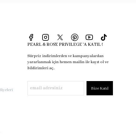
PEARL & ROSE PRIVILEGE 'A KATIL !
Sürpriz indirimlerden ve kampanyalardan
yararlanmak için hemen mailin ile kayıt ol ve
bildirimleri aç..
Bize Katıl
iyeleri
i