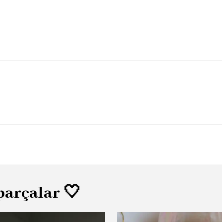
parçalar 🤍