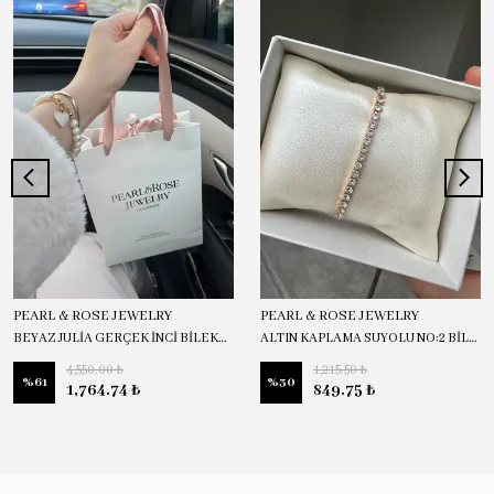
PEARL & ROSE JEWELRY
PEARL & ROSE JEWELRY
BEYAZ JULİA GERÇEK İNCİ BİLEKLİK
ALTIN KAPLAMA SUYOLU NO:2 BİLEKLİK
4,550.00 ₺
1,215.50 ₺
%
61
%
30
1,764.74 ₺
849.75 ₺