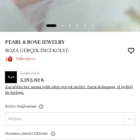
PEARL & ROSE JEWELRY
ROZA GERÇEK İNCİ KOLYE
Tükeniyor
6,056.05 ₺
%
13
5,283.62 ₺
Zarafetin her anına eşlik eden gerçek inciler. Paris dokunuşu, el işçiliği
ile birleşti.
Kolye bağlantısı
Seçiniz
Uzatma zinciri Ekleme