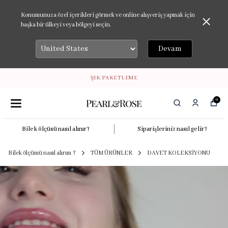
Konumunuza özel içerikleri görmek ve online alışveriş yapmak için
başka bir ülkeyi veya bölgeyi seçin.
Devam
ŞIK PAKETLEME
0
Bilek ölçüsü nasıl alınır?
Siparişleriniz nasıl gelir?
Bilek ölçümü nasıl alırım ?
TÜM ÜRÜNLER
DAVET KOLEKSİYONU