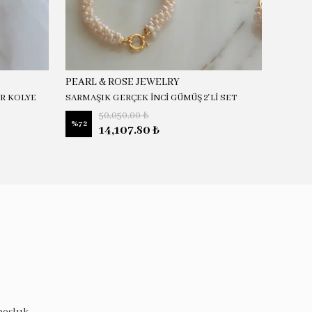
PEARL & ROSE JEWELRY
PEARL
İR KOLYE
SARMAŞIK GERÇEK İNCİ GÜMÜŞ 2'Lİ SET
JULİA G
50,050.00 ₺
%
72
%
58
14,107.80 ₺
boşluk