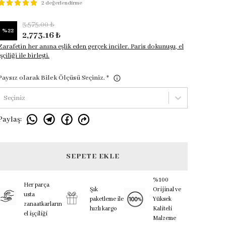
2 değerlendirme
3,575.00 ₺
%
22
2,773.16 ₺
Zarafetin her anına eşlik eden gerçek inciler. Paris dokunuşu, el
işçiliği ile birleşti.
Paysız olarak Bilek Ölçüsü Seçiniz.
*
Seçiniz
Paylaş
:
SEPETE EKLE
%100
Her parça
Şık
Orijinal ve
usta
paketleme ile
Yüksek
zanaatkarların
hızlı kargo
Kaliteli
el işçiliği
Malzeme