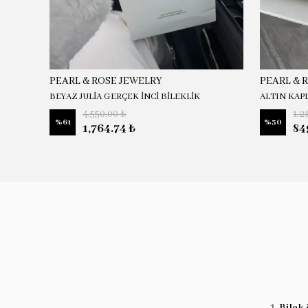
PEARL & ROSE JEWELRY
PEARL & 
BEYAZ JULİA GERÇEK İNCİ BİLEKLİK
ALTIN KAP
4,550.00 ₺
1,2
%
61
%
30
1,764.74 ₺
84
Bilek 