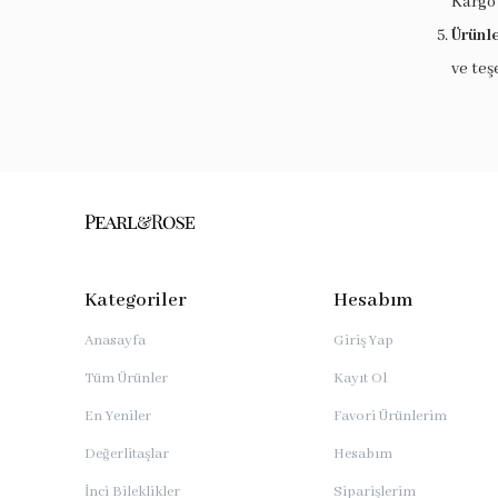
Kargo
Ürünle
ve teş
Kategoriler
Hesabım
Anasayfa
Giriş Yap
Tüm Ürünler
Kayıt Ol
En Yeniler
Favori Ürünlerim
Değerlitaşlar
Hesabım
İnci Bileklikler
Siparişlerim