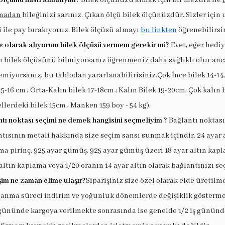
madan
bileğinizi sarınız. Çıkan ölçü bilek ölçünüzdür. Sizler için
i ile pay bırakıyoruz. Bilek ölçüsü almayı
bu linkten
öğrenebilirsi
e olarak alıyorum bilek ölçüsü vermem gerekir mi?
Evet, eğer hedi
in bilek ölçüsünü bilmiyorsanız
öğrenmeniz daha sağlıklı
olur anc
miyorsanız, bu tablodan yararlanabilirisiniz.Çok İnce bilek 14-14,
15-16 cm ; Orta-Kalın bilek 17-18cm ; Kalın Bilek 19-20cm; Çok kalın 
llerdeki bilek 15cm ; Manken 159 boy - 54 kg).
tı noktası seçimi ne demek hangisini seçmeliyim ?
Bağlantı noktası
tısının metali hakkında size seçim sansı sunmak içindir. 24 ayar 
a pirinç, 925 ayar gümüş, 925 ayar gümüş üzeri 18 ayar altın kapl
altın kaplama veya 1/20 oranın 14 ayar altın olarak bağlantınızı seç
şim ne zaman elime ulaşır?
Siparişiniz size özel olarak elde üretilm
lanma süreci indirim ve yoğunluk dönemlerde değişiklik göstermek
 gününde kargoya verilmekte sonrasında ise genelde 1/2 iş gününde