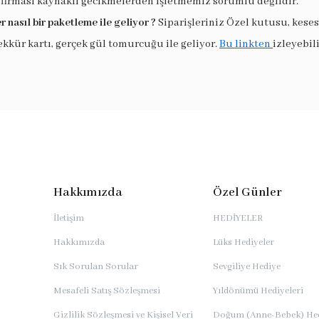
 firması kaynaklı gecikmelerden işletmemiz sorumlu değildir.
r nasıl bir paketleme ile geliyor ?
Siparişleriniz Özel kutusu, keses
ekkür kartı, gerçek gül tomurcuğu ile geliyor.
Bu linkten
izleyebili
Hakkımızda
Özel Günler
İletişim
HEDİYELER
Hakkımızda
Lüks Hediyeler
Sık Sorulan Sorular
Sevgiliye Hediye
Mesafeli Satış Sözleşmesi
Yıldönümü Hediyeleri
Gizlilik Sözleşmesi ve Kişisel Veri
Doğum (Anne-Bebek) Hed