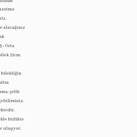
 uzatma
niz.
ye alacağınız
ak
5 ; Orta
bilek 21cm.
 bilekliğin
altın
ama, çelik
ebilirsiniz.
ektedir.
le birlikte
 ulaşıyor.