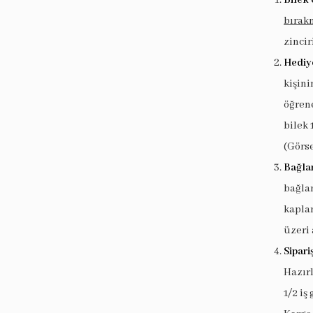
bırak
zincir
Hediy
kişin
öğrene
bilek 
(Görse
Bağlan
bağlan
kaplam
üzeri 
Sipari
Hazır
1/2 iş