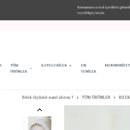
Konumunuza özel içerikleri görmek v
veya bölgeyi seçin.
A
TÜM
KATEGORİLER
EN
MEMNUNİYET
ÜRÜNLER
YENİLER
Bilek ölçümü nasıl alırım ?
TÜM ÜRÜNLER
BİLEK