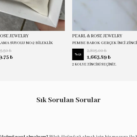
ROSE JEWELRY
PEARL & ROSE JEWELRY
LAMA SUYOLU NO:2 BİLEKLİK
PEMBE BAROK GERÇEK İNCİ ZİNC
15.50 ₺
2,805.00 ₺
%
41
9.75 ₺
1,663.89 ₺
2 KOLYE ZİNCİRİ SEÇİNİZ.
Sık Sorulan Sorular
ölçümü nasıl almalıyım?
Bilek ölçünüzü almak için bir mezura ile