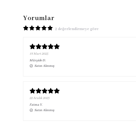
Yorumlar
2 değerlendirmeye göre
18 Mart 2025
Mürşide
D.
Satın Alınmış
22 Aralık 2023
Fatma
Y.
Satın Alınmış