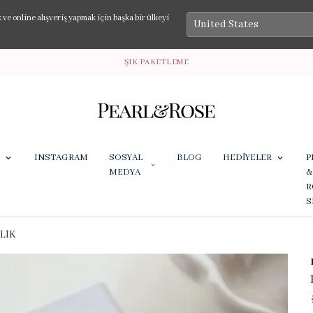
e online alışveriş yapmak için başka bir ülkeyi
ŞIK PAKETLEME
INSTAGRAM
SOSYAL
BLOG
HEDİYELER
P
MEDYA
&
R
S
LİK