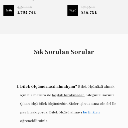
4,550.00 ₺
1,215.50 ₺
%
61
%
30
1,764.74 ₺
849.75 ₺
Sık Sorulan Sorular
Bilek ölçümü nasıl almalıyım?
Bilek ölçünüzü almak
için bir mezura ile
boşluk bırakmadan
bileğinizi sarınız.
Çıkan ölçü bilek ölçünüzdür. Sizler için uzatma zinciri ile
pay bırakıyoruz. Bilek ölçüsü almayı
bu linkten
öğrenebilirsiniz.