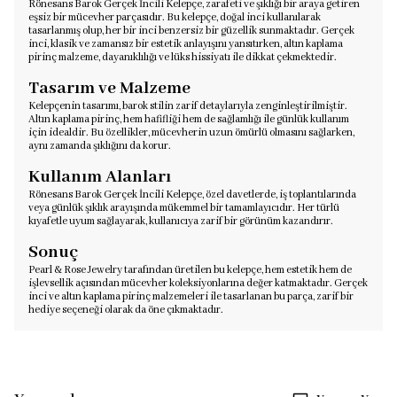
Rönesans Barok Gerçek İncili Kelepçe, zarafeti ve şıklığı bir araya getiren
eşsiz bir mücevher parçasıdır. Bu kelepçe, doğal inci kullanılarak
tasarlanmış olup, her bir inci benzersiz bir güzellik sunmaktadır. Gerçek
inci, klasik ve zamansız bir estetik anlayışını yansıtırken, altın kaplama
pirinç malzeme, dayanıklılığı ve lüks hissiyatı ile dikkat çekmektedir.
Tasarım ve Malzeme
Kelepçenin tasarımı, barok stilin zarif detaylarıyla zenginleştirilmiştir.
Altın kaplama pirinç, hem hafifliği hem de sağlamlığı ile günlük kullanım
için idealdir. Bu özellikler, mücevherin uzun ömürlü olmasını sağlarken,
aynı zamanda şıklığını da korur.
Kullanım Alanları
Rönesans Barok Gerçek İncili Kelepçe, özel davetlerde, iş toplantılarında
veya günlük şıklık arayışında mükemmel bir tamamlayıcıdır. Her türlü
kıyafetle uyum sağlayarak, kullanıcıya zarif bir görünüm kazandırır.
Sonuç
Pearl & Rose Jewelry tarafından üretilen bu kelepçe, hem estetik hem de
işlevsellik açısından mücevher koleksiyonlarına değer katmaktadır. Gerçek
inci ve altın kaplama pirinç malzemeleri ile tasarlanan bu parça, zarif bir
hediye seçeneği olarak da öne çıkmaktadır.