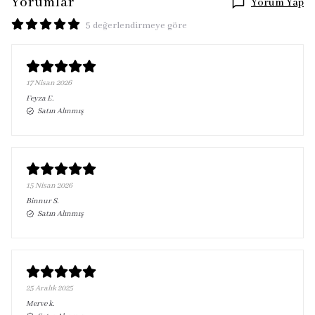
Yorumlar
Yorum Yap
5 değerlendirmeye göre
17 Nisan 2026
Feyza
E.
Satın Alınmış
15 Nisan 2026
Binnur
S.
Satın Alınmış
25 Aralık 2025
Merve
k.