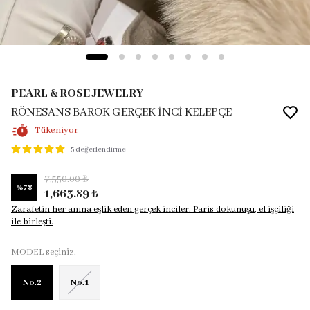
PEARL & ROSE JEWELRY
RÖNESANS BAROK GERÇEK İNCİ KELEPÇE
Tükeniyor
5 değerlendirme
7,550.00 ₺
%
78
1,663.89 ₺
Zarafetin her anına eşlik eden gerçek inciler. Paris dokunuşu, el işçiliği
ile birleşti.
MODEL seçiniz.
No.2
No.1