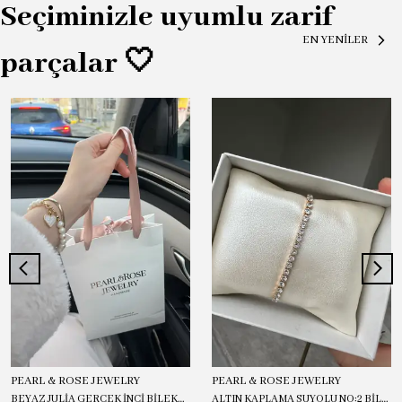
Seçiminizle uyumlu zarif
EN YENİLER
parçalar 🤍
PEARL & ROSE JEWELRY
PEARL & ROSE JEWELRY
BEYAZ JULİA GERÇEK İNCİ BİLEKLİK
ALTIN KAPLAMA SUYOLU NO:2 BİLEKLİK