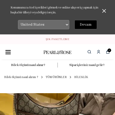
Konumunuza özel içerikleri görmek ve online alışveriş yapmak için
başka bir ülkeyi veya bölgeyi seçin.
Devam
ŞIK PAKETLEME
0
Bilek ölçüsü nasıl alınır?
Siparişleriniz nasıl gelir?
Bilek ölçümü nasıl alırım ?
TÜM ÜRÜNLER
BİLEKLİK