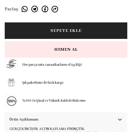
Paylaş
:
SEPETE EKLE
HEMEN AL
Her parça usta zanaatkarların el işçiliği
Şık paketleme ile hızlı kargo
%100 Orijinal ve Yüksek Kaliteli Malzeme
Ürün Açıklaması
GERÇEK İNCİDİR. ALTIN KAPLAMA PİRİNÇTİR.