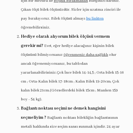
için bir mezura ile
boşluk bırakmadan
bileğinizi sarınız.
Çıkan ölçü bilek ölçünüzdür. Sizler için uzatma zinciri ile
pay bırakıyoruz. Bilek ölçüsü almayı
bu linkten
öğrenebilirsiniz.
Hediye olarak alıyorum bilek ölçüsü vermem
gerekir mi?
Evet, eğer hediye alacağınız kişinin bilek
ölçüsünü bilmiyorsanız
öğrenmeniz daha sağlıklı
olur
ancak öğrenemiyorsanız, bu tablodan
yararlanabilirisiniz.Çok İnce bilek 14-14,5 ; Orta bilek 15-16
cm ; Orta-Kalın bilek 17-18cm ; Kalın Bilek 19-20cm; Çok
kalın bilek 21cm.(Görsellerdeki bilek 15cm ; Manken 159
boy - 54 kg).
Bağlantı noktası seçimi ne demek hangisini
seçmeliyim ?
Bağlantı noktası bilekliğin bağlantısının
metali hakkında size seçim sansı sunmak içindir. 24 ayar