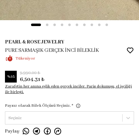
PEARL & ROSE JEWELRY
PURE SARMAŞIK GERÇEK İNCİ BİLEKLİK
Tükeniyor
9,990.00 ₺
%
35
6,504.31 ₺
Zarafetin her anına eşlik eden gerçek inciler. Paris dokunuşu, el işçiliği
ile birleşti.
Paysız olarak Bilek Ölçüsü Seçiniz.
*
Seçiniz
Paylaş
: