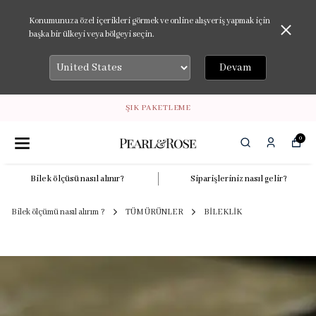
Konumunuza özel içerikleri görmek ve online alışveriş yapmak için
başka bir ülkeyi veya bölgeyi seçin.
Devam
ŞIK PAKETLEME
0
Bilek ölçüsü nasıl alınır?
Siparişleriniz nasıl gelir?
Bilek ölçümü nasıl alırım ?
TÜM ÜRÜNLER
BİLEKLİK