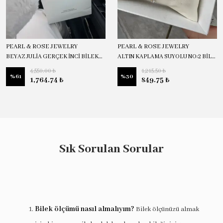
PEARL & ROSE JEWELRY
PEARL & ROSE JEWELRY
BEYAZ JULİA GERÇEK İNCİ BİLEKLİK
ALTIN KAPLAMA SUYOLU NO:2 BİLEKLİK
4,550.00 ₺
1,215.50 ₺
%
61
%
30
1,764.74 ₺
849.75 ₺
Sık Sorulan Sorular
Bilek ölçümü nasıl almalıyım?
Bilek ölçünüzü almak