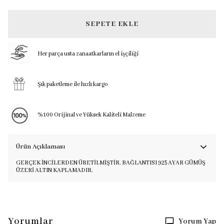
SEPETE EKLE
Her parça usta zanaatkarların el işçiliği
Şık paketleme ile hızlı kargo
%100 Orijinal ve Yüksek Kaliteli Malzeme
Ürün Açıklaması
GERÇEK İNCİLERDEN ÜRETİLMİŞTİR. BAĞLANTISI 925 AYAR GÜMÜŞ
ÜZERİ ALTIN KAPLAMADIR.
Yorumlar
Yorum Yap