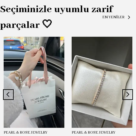
Seçiminizle uyumlu zarif
EN YENİLER
parçalar 🤍
PEARL & ROSE JEWELRY
PEARL & ROSE JEWELRY