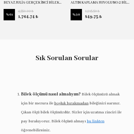
BEYAZ JULİA GERÇEK İNCİ BİLEKLİK
ALTIN KAPLAMA SUYOLU NO:2 BİLEKLİK
4,550.00 ₺
1,215.50 ₺
%
61
%
30
1,764.74 ₺
849.75 ₺
Sık Sorulan Sorular
Bilek ölçümü nasıl almalıyım?
Bilek ölçünüzü almak
için bir mezura ile
boşluk bırakmadan
bileğinizi sarınız.
Çıkan ölçü bilek ölçünüzdür. Sizler için uzatma zinciri ile
pay bırakıyoruz. Bilek ölçüsü almayı
bu linkten
öğrenebilirsiniz.