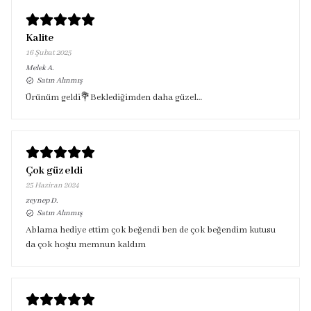
Kalite
16 Şubat 2025
Melek
A.
Satın Alınmış
Ürünüm geldi💐Beklediğimden daha güzel…
Çok güzeldi
25 Haziran 2024
zeynep
D.
Satın Alınmış
Ablama hediye ettim çok beğendi ben de çok beğendim kutusu
da çok hoştu memnun kaldım