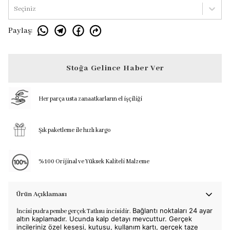
Seçiniz
Paylaş
:
Stoğa Gelince Haber Ver
Her parça usta zanaatkarların el işçiliği
Şık paketleme ile hızlı kargo
%100 Orijinal ve Yüksek Kaliteli Malzeme
Ürün Açıklaması
Bağlantı noktaları 24 ayar
İncisi pudra pembe gerçek Tatlısu incisidir.
altın kaplamadır.
Ucunda kalp detayı mevcuttur. Gerçek
incileriniz özel kesesi, kutusu, kullanım kartı, gerçek taze