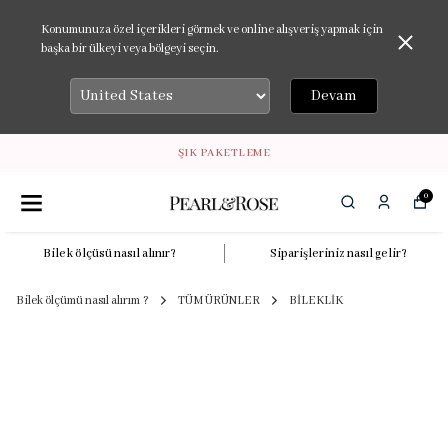
Konumunuza özel içerikleri görmek ve online alışveriş yapmak için
başka bir ülkeyi veya bölgeyi seçin.
Devam
ŞIK PAKETLEME
0
Bilek ölçüsü nasıl alınır?
Siparişleriniz nasıl gelir?
Bilek ölçümü nasıl alırım ?
TÜM ÜRÜNLER
BİLEKLİK