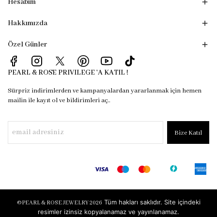
Hesabım
Hakkımızda
Özel Günler
PEARL & ROSE PRIVILEGE 'A KATIL !
Sürpriz indirimlerden ve kampanyalardan yararlanmak için hemen
mailin ile kayıt ol ve bildirimleri aç..
Bize Katıl
Tüm hakları saklıdır. Site içindeki
©
PEARL & ROSE JEWELRY 2026
resimler izinsiz kopyalanamaz ve yayınlanamaz.