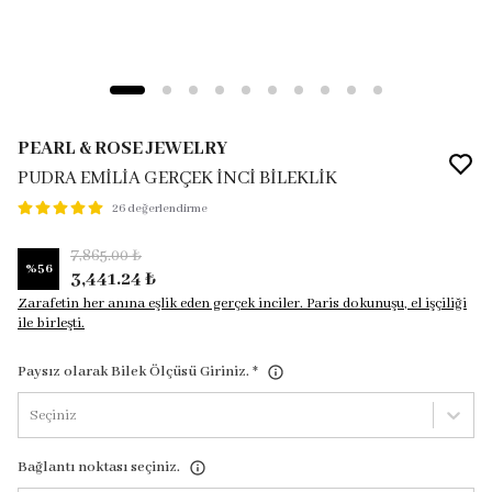
PEARL & ROSE JEWELRY
PUDRA EMİLİA GERÇEK İNCİ BİLEKLİK
26 değerlendirme
7,865.00 ₺
%
56
3,441.24 ₺
Zarafetin her anına eşlik eden gerçek inciler. Paris dokunuşu, el işçiliği
ile birleşti.
Paysız olarak Bilek Ölçüsü Giriniz.
*
Seçiniz
Bağlantı noktası seçiniz.