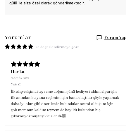
gülü ile size özel olarak gönderilmektedir.
Yorumlar
Yorum Yap
26 değerlendirmeye göre
Harika
3 Aralık 2025
Yeliz
Ç.
İlk alışverişimdi teyzeme doğum günü hediyesi aldım siparişin
ilk anından bu yana seçimim için bana ulaştılar şöyle yaparsak
daha iyi olur gibi önerilerde bulundular acemi olduğum için
çok memnun kaldım teyzem de bayıldı kolundan hiç
çıkarmıyormuş teşekkürler 🙏🏼