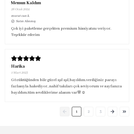
Memun Kaldım
26 Ocak 2024
murat can
k.
Satın Alınmış
Çok iyi paketleme gerçekten premium hissiyatını veriyor.
Teşekkür ederim
Harika
1 Mart 2023
Gözüktüğünden bile güzel ışıl ışıl,bayıldım.verdiğiniz parayı
fazlasıyla hakediyor..nahif takıları çok seviyorum ve sayfanıza
bayıldım.tüm sevdiklerime alasım var🌸☺️
1
2
3