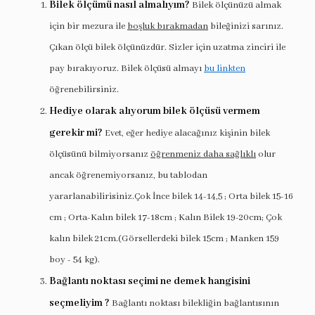
Bilek ölçümü nasıl almalıyım?
Bilek ölçünüzü almak
için bir mezura ile
boşluk bırakmadan
bileğinizi sarınız.
Çıkan ölçü bilek ölçünüzdür. Sizler için uzatma zinciri ile
pay bırakıyoruz. Bilek ölçüsü almayı
bu linkten
öğrenebilirsiniz.
Hediye olarak alıyorum bilek ölçüsü vermem
gerekir mi?
Evet, eğer hediye alacağınız kişinin bilek
ölçüsünü bilmiyorsanız
öğrenmeniz daha sağlıklı
olur
ancak öğrenemiyorsanız, bu tablodan
yararlanabilirisiniz.Çok İnce bilek 14-14,5 ; Orta bilek 15-16
cm ; Orta-Kalın bilek 17-18cm ; Kalın Bilek 19-20cm; Çok
kalın bilek 21cm.(Görsellerdeki bilek 15cm ; Manken 159
boy - 54 kg).
Bağlantı noktası seçimi ne demek hangisini
seçmeliyim ?
Bağlantı noktası bilekliğin bağlantısının