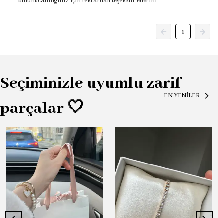
bulunucamilginiz için tekrardan teşekkür ederim
1
Seçiminizle uyumlu zarif
EN YENİLER
parçalar 🤍