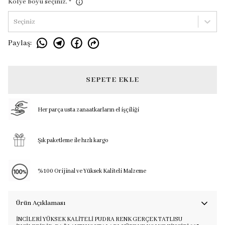
Kolye boyu seçiniz.
*
Seçiniz
Paylaş
:
SEPETE EKLE
Her parça usta zanaatkarların el işçiliği
Şık paketleme ile hızlı kargo
%100 Orijinal ve Yüksek Kaliteli Malzeme
Ürün Açıklaması
İNCİLERİ YÜKSEK KALİTELİ PUDRA RENK GERÇEK TATLISU