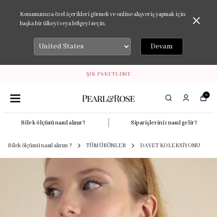
Konumunuza özel içerikleri görmek ve online alışveriş yapmak için
başka bir ülkeyi veya bölgeyi seçin.
Devam
ŞIK PAKETLEME
0
Bilek ölçüsü nasıl alınır?
Siparişleriniz nasıl gelir?
Bilek ölçümü nasıl alırım ?
TÜM ÜRÜNLER
DAVET KOLEKSİYONU