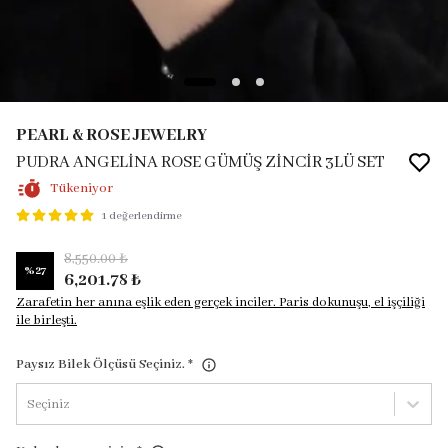
PEARL & ROSE JEWELRY
PUDRA ANGELİNA ROSE GÜMÜŞ ZİNCİR 3LÜ SET
Tükeniyor
1 değerlendirme
8,550.00 ₺
%
27
6,201.78 ₺
Zarafetin her anına eşlik eden gerçek inciler. Paris dokunuşu, el işçiliği
ile birleşti.
Paysız Bilek Ölçüsü Seçiniz.
*
Seçiniz