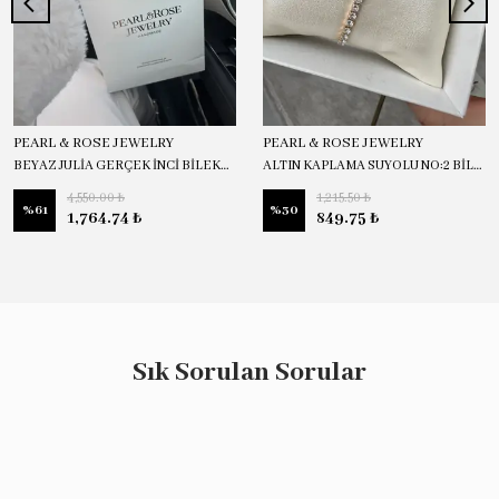
PEARL & ROSE JEWELRY
PEARL & ROSE JEWELRY
BEYAZ JULİA GERÇEK İNCİ BİLEKLİK
ALTIN KAPLAMA SUYOLU NO:2 BİLEKLİK
4,550.00 ₺
1,215.50 ₺
%
61
%
30
1,764.74 ₺
849.75 ₺
Sık Sorulan Sorular