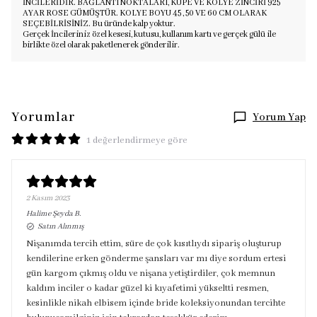
İNCİLERİDİR. BAĞLANTI NOKTALARI, KÜPE VE KOLYE ZİNCİRİ 925
AYAR ROSE GÜMÜŞTÜR. KOLYE BOYU 45 , 50 VE 60 CM OLARAK
SEÇEBİLRİSİNİZ. Bu üründe kalp yoktur.
Gerçek İncileriniz özel kesesi, kutusu, kullanım kartı ve gerçek gülü ile
birlikte özel olarak paketlenerek gönderilir.
Yorumlar
Yorum Yap
1 değerlendirmeye göre
2 Kasım 2023
Halime Şeyda
B.
Satın Alınmış
Nişanımda tercih ettim, süre de çok kısıtlıydı sipariş oluşturup
kendilerine erken gönderme şansları var mı diye sordum ertesi
gün kargom çıkmış oldu ve nişana yetiştirdiler, çok memnun
kaldım inciler o kadar güzel ki kıyafetimi yükseltti resmen,
kesinlikle nikah elbisem içinde bride koleksiyonundan tercihte