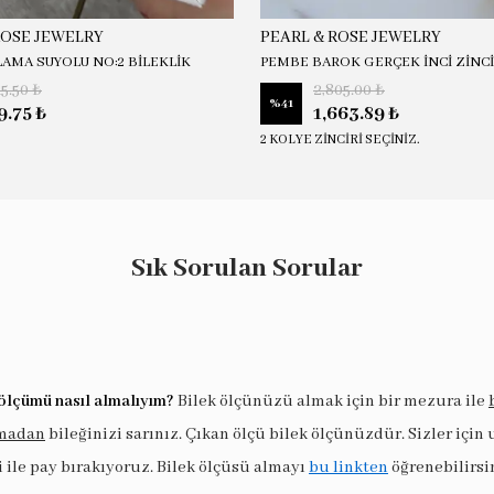
ROSE JEWELRY
PEARL & ROSE JEWELRY
LAMA SUYOLU NO:2 BİLEKLİK
PEMBE BAROK GERÇEK İNCİ ZİNC
15.50 ₺
2,805.00 ₺
%
41
9.75 ₺
1,663.89 ₺
2 KOLYE ZİNCİRİ SEÇİNİZ.
Sık Sorulan Sorular
ölçümü nasıl almalıyım?
Bilek ölçünüzü almak için bir mezura ile
madan
bileğinizi sarınız. Çıkan ölçü bilek ölçünüzdür. Sizler için
i ile pay bırakıyoruz. Bilek ölçüsü almayı
bu linkten
öğrenebilirsi