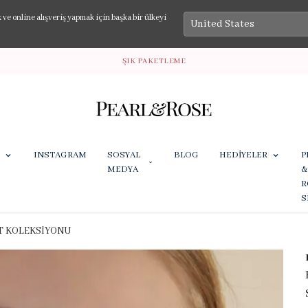
e online alışveriş yapmak için başka bir ülkeyi
ŞIK PAKETLEME
INSTAGRAM
SOSYAL
BLOG
HEDİYELER
P
MEDYA
&
R
S
T KOLEKSİYONU