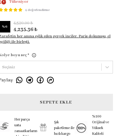
Tükeniyor
4 değerlendirme
4,520.00 ₺
%
6
4,235.36 ₺
Zarafetin her anına eşlik eden gerçek inciler. Paris dokunuşu, el
işçiliği ile birleşti.
Kolye boyu seç
*
Seçiniz
Paylaş
:
SEPETE EKLE
%100
Her parça
Şık
Orijinal ve
usta
paketleme ile
Yüksek
zanaatkarların
hızlı kargo
Kaliteli