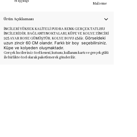
el işçiliği
Malzeme
Ürün Açıklaması
İNCİLERİ YÜKSEK KALİTELİ PUDRA RENK GERÇEK TATLISU
İNCİLERİDİR. BAĞLANTI NOKTALARI, KÜPE VE KOLYE ZİNCİRİ
Görseldeki
925 AYAR ROSE GÜMÜŞTÜR. KOLYE BOYU 45dir.
uzun zincir 60 CM olandır.
Farklı bir boy seçebilirsiniz.
Küpe ve kolyeden oluşmaktadır.
Gerçek İncileriniz özel kesesi, kutusu, kullanım kartı ve gerçek gülü
ile birlikte özel olarak paketlenerek gönderilir.