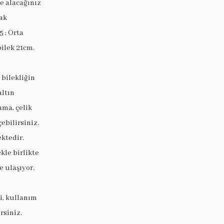
ye alacağınız
ak
5 ; Orta
bilek 21cm.
 bilekliğin
altın
ama, çelik
ebilirsiniz.
ektedir.
le birlikte
 ulaşıyor.
i, kullanım
rsiniz.