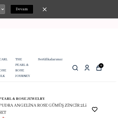
Devam
EARL
THE
Sertifikalarımız
PEARL &
0
OSE
ROSE
ILK
JOURNEY
PEARL & ROSE JEWELRY
PUDRA ANGELİNA ROSE GÜMÜŞ ZİNCİR 2Li
SET