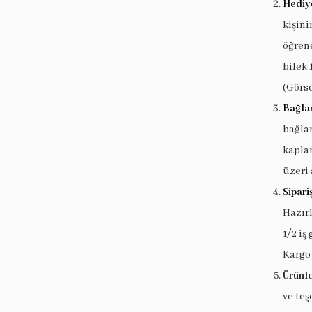
Hediy
kişin
öğrene
bilek 
(Görse
Bağlan
bağlan
kaplam
üzeri 
Sipari
Hazır
1/2 iş
Kargo
Ürünle
ve teş