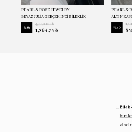
PEARL & ROSE JEWELRY
PEARL & 
BEYAZ JULİA GERÇEK İNCİ BİLEKLİK
ALTIN KAP
4,550.00 ₺
1,2
%
61
%
30
1,764.74 ₺
84
Bilek 
bırak
zincir