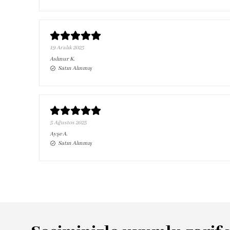
19 Aralık 2025
Aslınur
K.
Satın Alınmış
5 Ağustos 2025
Ayşe
A.
Satın Alınmış