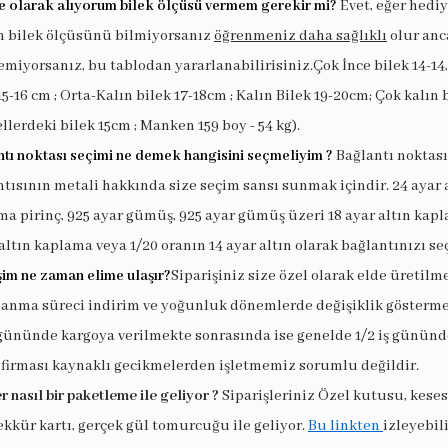
e olarak alıyorum bilek ölçüsü vermem gerekir mi?
Evet, eğer hedi
in bilek ölçüsünü bilmiyorsanız
öğrenmeniz daha sağlıklı
olur anc
miyorsanız, bu tablodan yararlanabilirisiniz.Çok İnce bilek 14-14,
15-16 cm ; Orta-Kalın bilek 17-18cm ; Kalın Bilek 19-20cm; Çok kalın 
llerdeki bilek 15cm ; Manken 159 boy - 54 kg).
tı noktası seçimi ne demek hangisini seçmeliyim ?
Bağlantı noktası
tısının metali hakkında size seçim sansı sunmak içindir. 24 ayar 
a pirinç, 925 ayar gümüş, 925 ayar gümüş üzeri 18 ayar altın kapl
altın kaplama veya 1/20 oranın 14 ayar altın olarak bağlantınızı seç
şim ne zaman elime ulaşır?
Siparişiniz size özel olarak elde üretilm
lanma süreci indirim ve yoğunluk dönemlerde değişiklik göstermek
 gününde kargoya verilmekte sonrasında ise genelde 1/2 iş gününde
 firması kaynaklı gecikmelerden işletmemiz sorumlu değildir.
r nasıl bir paketleme ile geliyor ?
Siparişleriniz Özel kutusu, keses
ekkür kartı, gerçek gül tomurcuğu ile geliyor.
Bu linkten
izleyebili