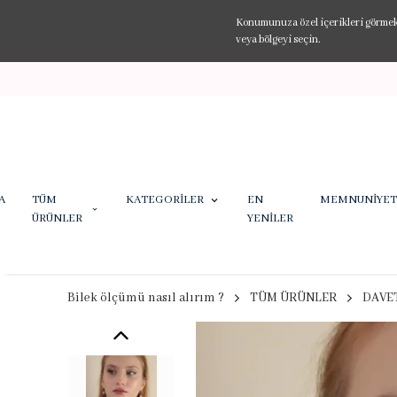
Konumunuza özel içerikleri görmek v
veya bölgeyi seçin.
A
TÜM
KATEGORİLER
EN
MEMNUNİYET
ÜRÜNLER
YENİLER
Bilek ölçümü nasıl alırım ?
TÜM ÜRÜNLER
DAVE