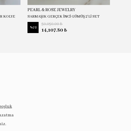
PEARL & ROSE JEWELRY
PEARL
İR KOLYE
SARMAŞIK GERÇEK İNCİ GÜMÜŞ 2'Lİ SET
JULİA G
50,050.00 ₺
%
72
%
58
14,107.80 ₺
boşluk
 uzatma
niz.