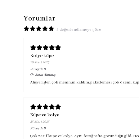
Yorumlar
4 değerlendirmeye göre
Kolye küpe
26 Mart 2025
Rüveyde
B.
Satın Alınmış
Alışverişten çok memnun kaldım.paketlemesi çok özenli.kupe 
Küpe ve kolye
25 Mart 2025
Rüveyde
B.
Çok zarif küpe ve kolye. Aynı fotoğrafta göründüğü gibi. Hed