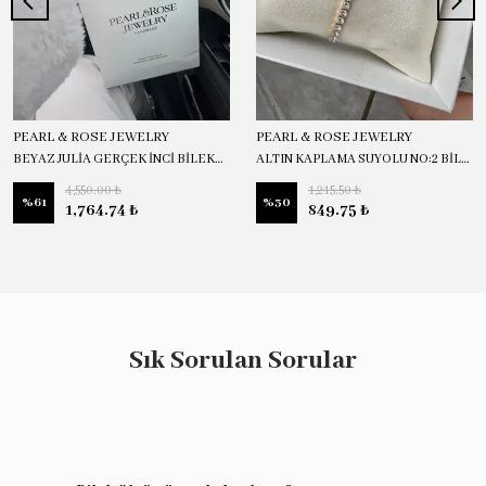
PEARL & ROSE JEWELRY
PEARL & ROSE JEWELRY
BEYAZ JULİA GERÇEK İNCİ BİLEKLİK
ALTIN KAPLAMA SUYOLU NO:2 BİLEKLİK
4,550.00 ₺
1,215.50 ₺
%
61
%
30
1,764.74 ₺
849.75 ₺
Sık Sorulan Sorular