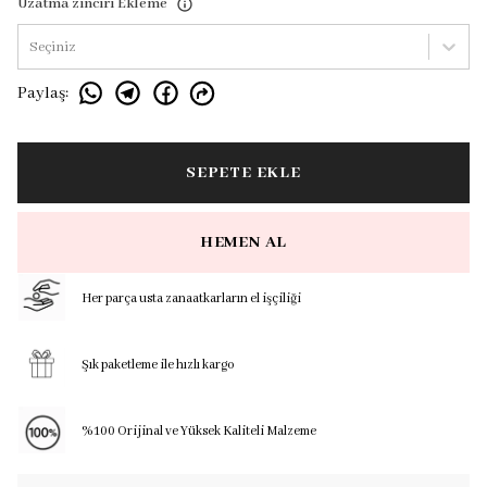
Uzatma zinciri Ekleme
Seçiniz
Paylaş
:
SEPETE EKLE
HEMEN AL
Her parça usta zanaatkarların el işçiliği
Şık paketleme ile hızlı kargo
%100 Orijinal ve Yüksek Kaliteli Malzeme