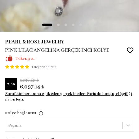
PEARL & ROSE JEWELRY
PİNK LİLAC ANGELİNA GERÇEK İNCİ KOLYE
Tükeniyor
1 değerlendirme
9,516.65 ₺
%
36
6,097.14 ₺
Zarafetin her anına eşlik eden gerçek inciler. Paris dokunuşu, el işçiliği
ile birleşti.
Kolye bağlantısı
Seçiniz