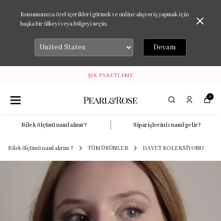
Konumunuza özel içerikleri görmek ve online alışveriş yapmak için
başka bir ülkeyi veya bölgeyi seçin.
Devam
ŞIK PAKETLEME
0
Bilek ölçüsü nasıl alınır?
Siparişleriniz nasıl gelir?
Bilek ölçümü nasıl alırım ?
TÜM ÜRÜNLER
DAVET KOLEKSİYONU