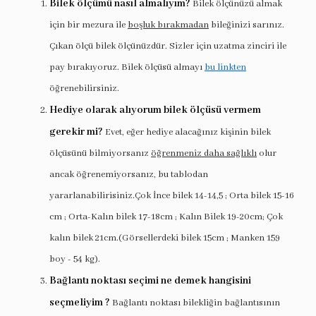
Bilek ölçümü nasıl almalıyım?
Bilek ölçünüzü almak
için bir mezura ile
boşluk bırakmadan
bileğinizi sarınız.
Çıkan ölçü bilek ölçünüzdür. Sizler için uzatma zinciri ile
pay bırakıyoruz. Bilek ölçüsü almayı
bu linkten
öğrenebilirsiniz.
Hediye olarak alıyorum bilek ölçüsü vermem
gerekir mi?
Evet, eğer hediye alacağınız kişinin bilek
ölçüsünü bilmiyorsanız
öğrenmeniz daha sağlıklı
olur
ancak öğrenemiyorsanız, bu tablodan
yararlanabilirisiniz.Çok İnce bilek 14-14,5 ; Orta bilek 15-16
cm ; Orta-Kalın bilek 17-18cm ; Kalın Bilek 19-20cm; Çok
kalın bilek 21cm.(Görsellerdeki bilek 15cm ; Manken 159
boy - 54 kg).
Bağlantı noktası seçimi ne demek hangisini
seçmeliyim ?
Bağlantı noktası bilekliğin bağlantısının