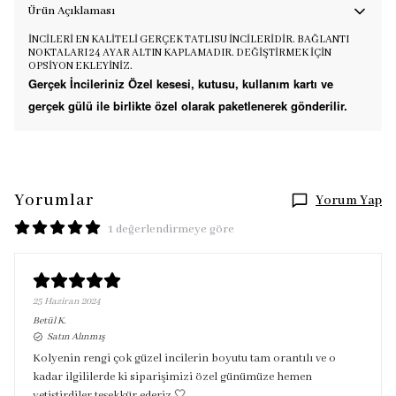
Ürün Açıklaması
İNCİLERİ EN KALİTELİ GERÇEK TATLISU İNCİLERİDİR. BAĞLANTI
NOKTALARI 24 AYAR ALTIN KAPLAMADIR. DEĞİŞTİRMEK İÇİN
OPSİYON EKLEYİNİZ.
Gerçek İncileriniz Özel kesesi, kutusu, kullanım kartı ve
gerçek gülü ile birlikte özel olarak paketlenerek gönderilir.
Yorumlar
Yorum Yap
1 değerlendirmeye göre
25 Haziran 2024
Betül
K.
Satın Alınmış
Kolyenin rengi çok güzel incilerin boyutu tam orantılı ve o
kadar ilgililerde ki siparişimizi özel günümüze hemen
yetiştirdiler teşekkür ederiz 🤍