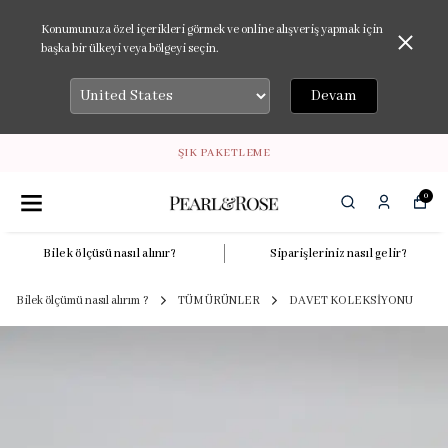
Konumunuza özel içerikleri görmek ve online alışveriş yapmak için
başka bir ülkeyi veya bölgeyi seçin.
Devam
ŞIK PAKETLEME
0
Bilek ölçüsü nasıl alınır?
Siparişleriniz nasıl gelir?
Bilek ölçümü nasıl alırım ?
TÜM ÜRÜNLER
DAVET KOLEKSİYONU