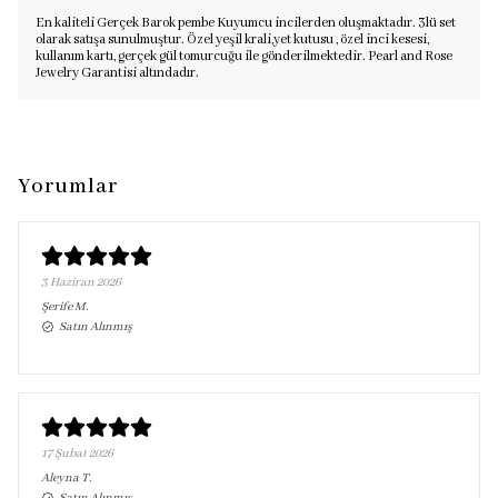
En kaliteli Gerçek Barok pembe Kuyumcu incilerden oluşmaktadır. 3lü set
olarak satışa sunulmuştur. Özel yeşil krali,yet kutusu , özel inci kesesi,
kullanım kartı, gerçek gül tomurcuğu ile gönderilmektedir. Pearl and Rose
Jewelry Garantisi altındadır.
Yorumlar
3 Haziran 2026
Şerife
M.
Satın Alınmış
17 Şubat 2026
Aleyna
T.