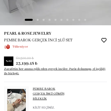
PEARL & ROSE JEWELRY
PEMBE BAROK GERÇEK İNCİ 3LÜ SET
Tükeniyor
60,500.00 ₺
%
62
23,199.48 ₺
Zarafetin her anına eşlik eden gerçek inciler. Paris dokunuşu, el işçiliği
ile birleşti.
PEMBE BAROK
GERÇEK İNCİ GÜMÜŞ
BİLEKLİK
KİLİT SEÇİNİZ.