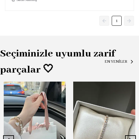
Satın Alınmış
1
Seçiminizle uyumlu zarif
EN YENİLER
parçalar 🤍