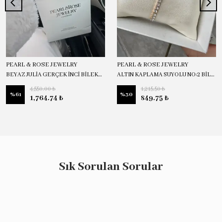
PEARL & ROSE JEWELRY
PEARL & ROSE JEWELRY
BEYAZ JULİA GERÇEK İNCİ BİLEKLİK
ALTIN KAPLAMA SUYOLU NO:2 BİLEKLİK
4,550.00 ₺
1,215.50 ₺
%
61
%
30
1,764.74 ₺
849.75 ₺
Sık Sorulan Sorular