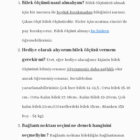
Bilek ölçümü nasıl almalıyım?
Bilek ölçünüzü almak
için bir mezura ile
boşluk bırakmadan
bileğinizi sarınız.
Çıkan ölçü bilek ölçünüzdür. Sizler için uzatma zinciri ile
pay bırakıyoruz. Bilek ölçüsü almayı
bu linkten
öğrenebilirsiniz.
Hediye olarak alıyorum bilek ölçüsü vermem
gerekir mi?
Evet, eğer hediye alacağınız kişinin bilek
ölçüsünü bilmiyorsanız
öğrenmeniz daha sağlıklı
olur
ancak öğrenemiyorsanız, bu tablodan
yararlanabilirisiniz.Çok İnce bilek 14-14,5 ; Orta bilek 15-16
cm ; Orta-Kalın bilek 17-18cm ; Kalın Bilek 19-20cm; Çok
kalın bilek 21cm.(Görsellerdeki bilek 15cm ; Manken 159
boy - 54 kg).
Bağlantı noktası seçimi ne demek hangisini
seçmeliyim ?
Bağlantı noktası bilekliğin bağlantısının