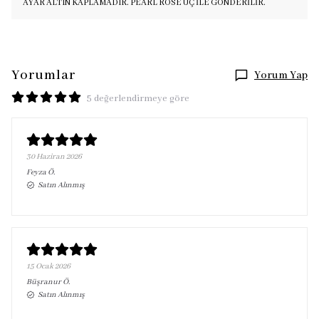
AYAR ALTIN KAPLAMADIR. PEARL ROSE UÇ İLE GÖNDERİLİR.
Yorumlar
Yorum Yap
5 değerlendirmeye göre
30 Haziran 2026
Feyza
Ö.
Satın Alınmış
15 Ocak 2026
Büşranur
Ö.
Satın Alınmış