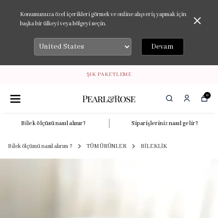
Konumunuza özel içerikleri görmek ve online alışveriş yapmak için
başka bir ülkeyi veya bölgeyi seçin.
Devam
ŞIK PAKETLEME
0
Bilek ölçüsü nasıl alınır?
Siparişleriniz nasıl gelir?
Bilek ölçümü nasıl alırım ?
TÜM ÜRÜNLER
BİLEKLİK