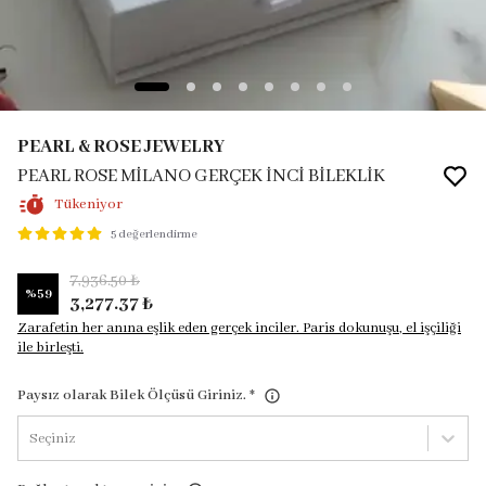
PEARL & ROSE JEWELRY
PEARL ROSE MİLANO GERÇEK İNCİ BİLEKLİK
Tükeniyor
5 değerlendirme
7,936.50 ₺
%
59
3,277.37 ₺
Zarafetin her anına eşlik eden gerçek inciler. Paris dokunuşu, el işçiliği
ile birleşti.
Paysız olarak Bilek Ölçüsü Giriniz.
*
Seçiniz