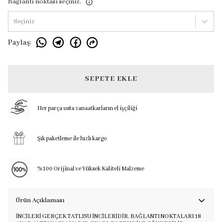
Bağlantı noktası seçiniz.
Seçiniz
Paylaş
:
SEPETE EKLE
Her parça usta zanaatkarların el işçiliği
Şık paketleme ile hızlı kargo
%100 Orijinal ve Yüksek Kaliteli Malzeme
Ürün Açıklaması
İNCİLERİ GERÇEK TATLISU İNCİLERİDİR. BAĞLANTI NOKTALARI 18