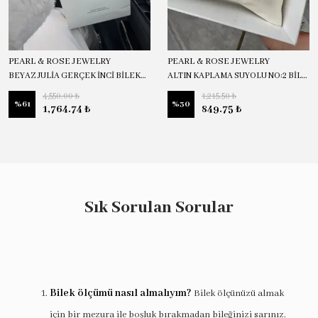
PEARL & ROSE JEWELRY
PEARL & ROSE JEWELRY
BEYAZ JULİA GERÇEK İNCİ BİLEKLİK
ALTIN KAPLAMA SUYOLU NO:2 BİLEKLİK
4,550.00 ₺
1,215.50 ₺
%
61
%
30
1,764.74 ₺
849.75 ₺
Sık Sorulan Sorular
Bilek ölçümü nasıl almalıyım?
Bilek ölçünüzü almak
için bir mezura ile
boşluk bırakmadan
bileğinizi sarınız.