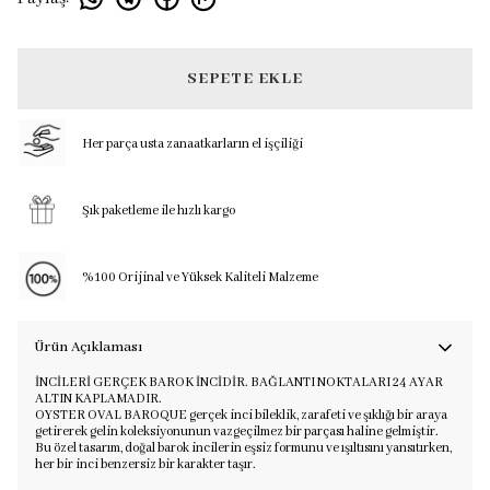
SEPETE EKLE
Her parça usta zanaatkarların el işçiliği
Şık paketleme ile hızlı kargo
%100 Orijinal ve Yüksek Kaliteli Malzeme
Ürün Açıklaması
İNCİLERİ GERÇEK BAROK İNCİDİR. BAĞLANTI NOKTALARI 24 AYAR
ALTIN KAPLAMADIR.
OYSTER OVAL BAROQUE gerçek inci bileklik, zarafeti ve şıklığı bir araya
getirerek gelin koleksiyonunun vazgeçilmez bir parçası haline gelmiştir.
Bu özel tasarım, doğal barok incilerin eşsiz formunu ve ışıltısını yansıtırken,
her bir inci benzersiz bir karakter taşır.