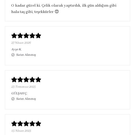
O kadar güzel ki. Çelik olarak yaptırdık, ilk gün aldığım gibi
hala taş gibi, teşekkürler 😍
27 Nisan 2026
Ayşe
K.
Satın Alınmış
23 Temmuz 2025
GÜLŞAH
Ç.
Satın Alınmış
15 Nisan 2025