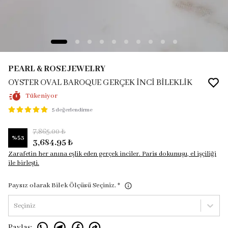
PEARL & ROSE JEWELRY
OYSTER OVAL BAROQUE GERÇEK İNCİ BİLEKLİK
Tükeniyor
5 değerlendirme
7,865.00 ₺
%
53
3,684.95 ₺
Zarafetin her anına eşlik eden gerçek inciler. Paris dokunuşu, el işçiliği
ile birleşti.
Paysız olarak Bilek Ölçüsü Seçiniz.
*
Seçiniz
Paylaş
: