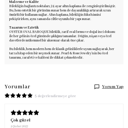
Malzeme ve Kalite
Bilekliğin bağlantı noktaları, 24 ayar altın kaplama ile zenginleştirilmiştir.
Bu, hem estetik bir görünüm sunar hem de dayanıklılığı artırarak uzun
ömürlü bir kullanım sağlar. Altın kaplama, bilekliğin lüks hissini
pekiştirirken, aynı zamanda ciltle uyumlu bir yapı sunar.
Tasarım ve Estetik
OYSTER OVAL BAROQUE bileklik, zarif oval formu ve doğal inci dokusu
ile her gelinin özel gününde şıklığını tamamlar. Düğün, nişan veya özel
davetlerde mükemmel bir aksesuar olarak öne çıkar.
Bu bileklik, hem modern hem de klasik gelinliklerle uyum sağlayarak, her
tarza hitap eden bir seçenek sunar. Pearl & Rose Jewelry’nin bu özel
tasarımı, zarafeti ve kalitesi ile dikkat çekmektedir.
Yorumlar
Yorum Yap
5 değerlendirmeye göre
Çok güzel
9 Şubat 2025