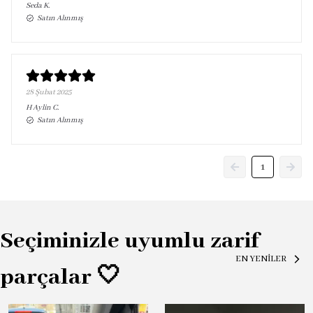
Seda
K.
Satın Alınmış
28 Şubat 2025
H Aylin
C.
Satın Alınmış
1
Seçiminizle uyumlu zarif
EN YENİLER
parçalar 🤍