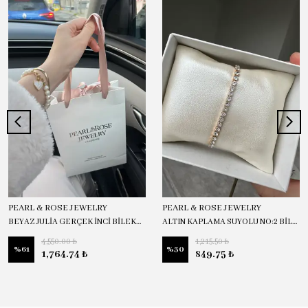
PEARL & ROSE JEWELRY
PEARL & ROSE JEWELRY
BEYAZ JULİA GERÇEK İNCİ BİLEKLİK
ALTIN KAPLAMA SUYOLU NO:2 BİLEKLİK
4,550.00 ₺
1,215.50 ₺
%
61
%
30
1,764.74 ₺
849.75 ₺