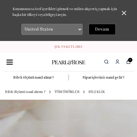
Konumunuza özel içerikleri görmek ve online alışveriş yapmak için
başka bir ülkeyi veya bölgeyi seçin.
Devam
ŞIK PAKETLEME
0
Bilek ölçüsü nasıl alınır?
Siparişleriniz nasıl gelir?
Bilek ölçümü nasıl alırım ?
TÜM ÜRÜNLER
BİLEKLİK