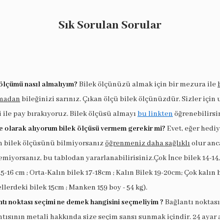
Sık Sorulan Sorular
ölçümü nasıl almalıyım?
Bilek ölçünüzü almak için bir mezura ile
madan
bileğinizi sarınız. Çıkan ölçü bilek ölçünüzdür. Sizler için
i ile pay bırakıyoruz. Bilek ölçüsü almayı
bu linkten
öğrenebilirsi
e olarak alıyorum bilek ölçüsü vermem gerekir mi?
Evet, eğer hedi
in bilek ölçüsünü bilmiyorsanız
öğrenmeniz daha sağlıklı
olur anc
miyorsanız, bu tablodan yararlanabilirisiniz.Çok İnce bilek 14-14,
15-16 cm ; Orta-Kalın bilek 17-18cm ; Kalın Bilek 19-20cm; Çok kalın 
llerdeki bilek 15cm ; Manken 159 boy - 54 kg).
tı noktası seçimi ne demek hangisini seçmeliyim ?
Bağlantı noktası
tısının metali hakkında size seçim sansı sunmak içindir. 24 ayar 