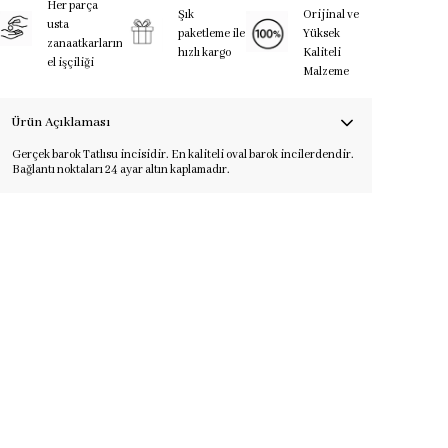
Her parça
Şık
Orijinal ve
usta
paketleme ile
Yüksek
zanaatkarların
hızlı kargo
Kaliteli
el işçiliği
Malzeme
Ürün Açıklaması
Gerçek barok Tatlısu incisidir. En kaliteli oval barok incilerdendir.
Bağlantı noktaları 24 ayar altın kaplamadır.