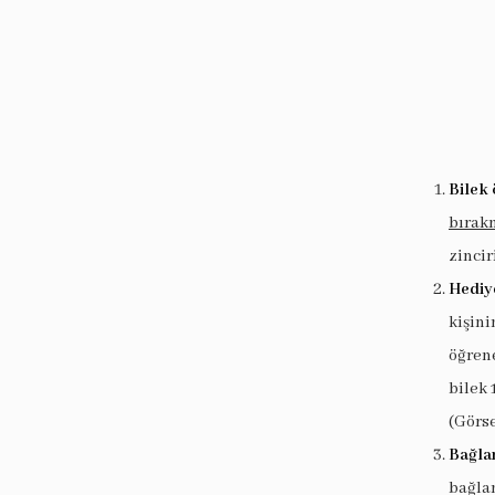
Bilek 
bırak
zincir
Hediy
kişin
öğrene
bilek 
(Görse
Bağlan
bağlan