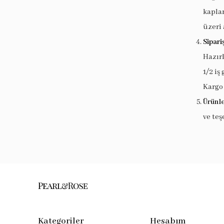
kaplam
üzeri 
Sipari
Hazır
1/2 iş
Kargo
Ürünle
ve teş
Kategoriler
Hesabım