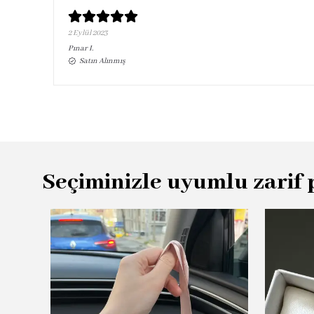
2 Eylül 2023
Pınar
I.
Satın Alınmış
Seçiminizle uyumlu zarif 