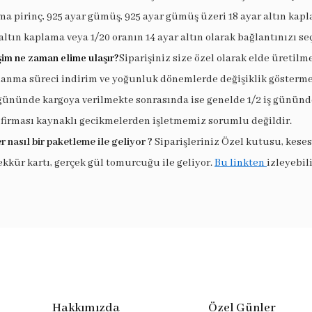
a pirinç, 925 ayar gümüş, 925 ayar gümüş üzeri 18 ayar altın kapl
altın kaplama veya 1/20 oranın 14 ayar altın olarak bağlantınızı seç
şim ne zaman elime ulaşır?
Siparişiniz size özel olarak elde üretilm
lanma süreci indirim ve yoğunluk dönemlerde değişiklik göstermek
 gününde kargoya verilmekte sonrasında ise genelde 1/2 iş gününde
 firması kaynaklı gecikmelerden işletmemiz sorumlu değildir.
r nasıl bir paketleme ile geliyor ?
Siparişleriniz Özel kutusu, keses
ekkür kartı, gerçek gül tomurcuğu ile geliyor.
Bu linkten
izleyebili
Hakkımızda
Özel Günler