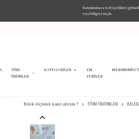
Konumunuza özel içerikleri görmek v
veya bölgeyi seçin.
A
TÜM
KATEGORİLER
EN
MEMNUNİYET
ÜRÜNLER
YENİLER
Bilek ölçümü nasıl alırım ?
TÜM ÜRÜNLER
BİLEK