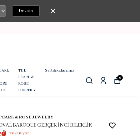
Devam
EARL
THE
Sertifikalarımız
PEARL &
0
OSE
ROSE
ILK
JOURNEY
PEARL & ROSE JEWELRY
OVAL BAROQUE GERÇEK İNCİ BİLEKLİK
Tükeniyor