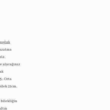
boşluk
 uzatma
niz.
ye alacağınız
ak
5 ; Orta
bilek 21cm.
 bilekliğin
altın