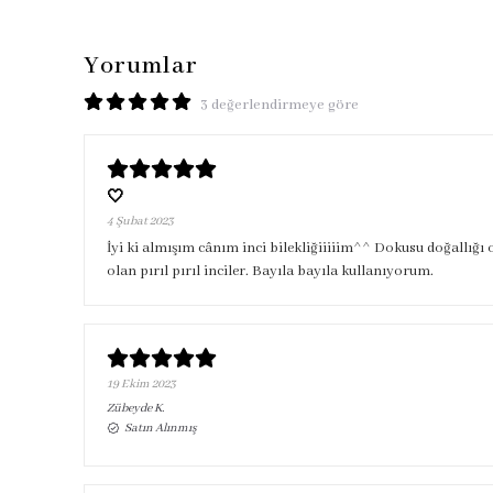
Yorumlar
3 değerlendirmeye göre
🤍
4 Şubat 2023
İyi ki almışım cânım inci bilekliğiiiiim^^ Dokusu doğallığı o
olan pırıl pırıl inciler. Bayıla bayıla kullanıyorum.
19 Ekim 2023
Zübeyde
K.
Satın Alınmış