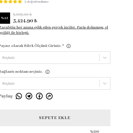
3 değerlendirme
5,005.00 ₺
%
32
3,424.90 ₺
Zarafetin her anına eşlik eden gerçek inciler. Paris dokunuşu, el
işçiliği ile birleşti.
Paysız olarak Bilek Ölçüsü Giriniz.
*
Seçiniz
Bağlantı noktası seçiniz.
Seçiniz
Paylaş
:
SEPETE EKLE
%100