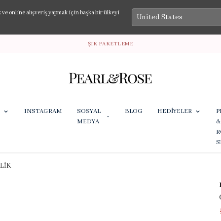
e online alışveriş yapmak için başka bir ülkeyi
ŞIK PAKETLEME
INSTAGRAM
SOSYAL
BLOG
HEDİYELER
P
MEDYA
&
R
S
LİK