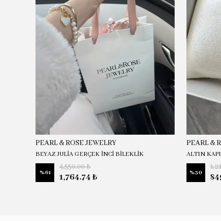
PEARL & ROSE JEWELRY
PEARL & 
BEYAZ JULİA GERÇEK İNCİ BİLEKLİK
ALTIN KAP
4,550.00 ₺
1,2
%
61
%
30
1,764.74 ₺
84