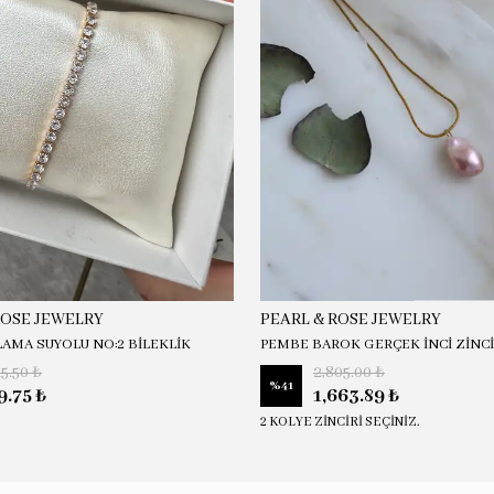
ROSE JEWELRY
PEARL & ROSE JEWELRY
LAMA SUYOLU NO:2 BİLEKLİK
PEMBE BAROK GERÇEK İNCİ ZİNC
15.50 ₺
2,805.00 ₺
%
41
9.75 ₺
1,663.89 ₺
2 KOLYE ZİNCİRİ SEÇİNİZ.