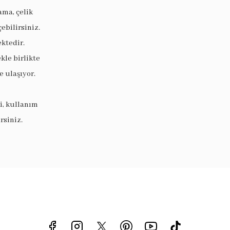
ama, çelik
ebilirsiniz.
ektedir.
le birlikte
 ulaşıyor.
i, kullanım
rsiniz.