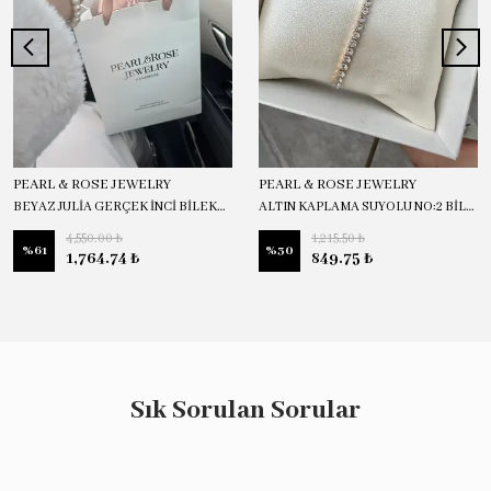
PEARL & ROSE JEWELRY
PEARL & ROSE JEWELRY
BEYAZ JULİA GERÇEK İNCİ BİLEKLİK
ALTIN KAPLAMA SUYOLU NO:2 BİLEKLİK
4,550.00 ₺
1,215.50 ₺
%
61
%
30
1,764.74 ₺
849.75 ₺
Sık Sorulan Sorular