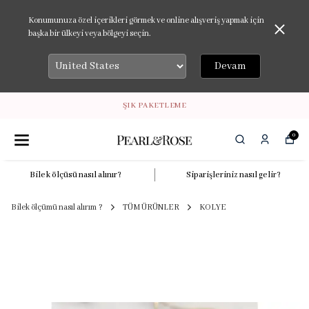
Konumunuza özel içerikleri görmek ve online alışveriş yapmak için
başka bir ülkeyi veya bölgeyi seçin.
Devam
ŞIK PAKETLEME
0
Bilek ölçüsü nasıl alınır?
Siparişleriniz nasıl gelir?
Bilek ölçümü nasıl alırım ?
TÜM ÜRÜNLER
KOLYE