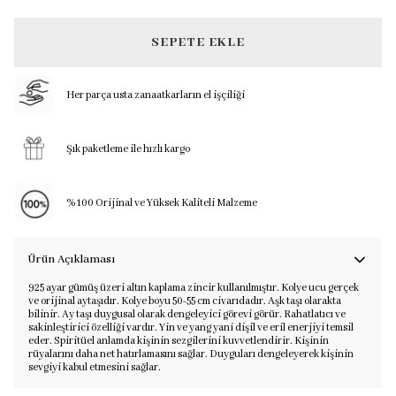
SEPETE EKLE
Her parça usta zanaatkarların el işçiliği
Şık paketleme ile hızlı kargo
%100 Orijinal ve Yüksek Kaliteli Malzeme
Ürün Açıklaması
925 ayar gümüş üzeri altın kaplama zincir kullanılmıştır. Kolye ucu gerçek
ve orijinal aytaşıdır. Kolye boyu 50-55 cm civarıdadır. Aşk taşı olarakta
bilinir. Ay taşı duygusal olarak dengeleyici görevi görür. Rahatlatıcı ve
sakinleştirici özelliği vardır. Yin ve yang yani dişil ve eril enerjiyi temsil
eder. Spiritüel anlamda kişinin sezgilerini kuvvetlendirir. Kişinin
rüyalarını daha net hatırlamasını sağlar. Duyguları dengeleyerek kişinin
sevgiyi kabul etmesini sağlar.