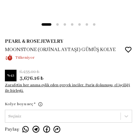
PEARL & ROSE JEWELRY
MOONSTONE (ORJİNAL AYTAŞI) GÜMÜŞ KOLYE
Tükeniyor
6,435.00 ₺
%
43
3,676.16 ₺
Zarafetin her anına eşlik eden gerçek inciler. Paris dokunuşu, el işçiliği
ile birleşti.
Kolye boyu seç
*
Seçiniz
Paylaş
: