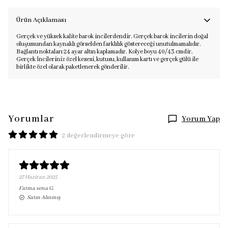
Ürün Açıklaması
Gerçek ve yüksek kalite barok incilerdendir. Gerçek barok incilerin doğal
oluşumundan kaynaklı görselden farklılık göstereceği unutulmamalıdır.
Bağlantı noktaları 24 ayar altın kaplamadır. Kolye boyu 40/43 cmdir.
Gerçek İncileriniz özel kesesi, kutusu, kullanım kartı ve gerçek gülü ile
birlikte özel olarak paketlenerek gönderilir.
Yorumlar
Yorum Yap
2 değerlendirmeye göre
27 Haziran 2025
Fatma sena
G.
Satın Alınmış