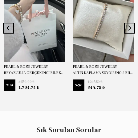
PEARL & ROSE JEWELRY
PEARL & ROSE JEWELRY
BEYAZ JULİA GERÇEK İNCİ BİLEKLİK
ALTIN KAPLAMA SUYOLU NO:2 BİLEKLİK
4,550.00 ₺
1,215.50 ₺
%
61
%
30
1,764.74 ₺
849.75 ₺
Sık Sorulan Sorular