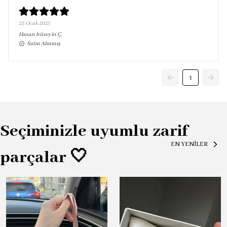
25 Ocak 2025
Hasan hüseyin
Ç.
Satın Alınmış
1
Seçiminizle uyumlu zarif
EN YENİLER
parçalar 🤍