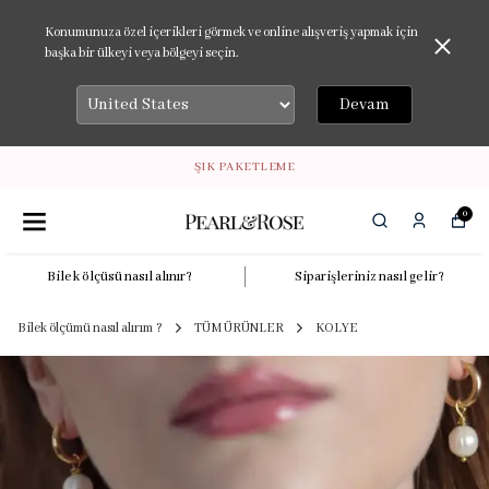
Konumunuza özel içerikleri görmek ve online alışveriş yapmak için
başka bir ülkeyi veya bölgeyi seçin.
Devam
ŞIK PAKETLEME
0
Bilek ölçüsü nasıl alınır?
Siparişleriniz nasıl gelir?
Bilek ölçümü nasıl alırım ?
TÜM ÜRÜNLER
KOLYE