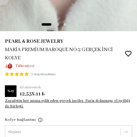
PEARL & ROSE JEWELRY
MARİA PREMİUM BAROQUE NO:2 GERÇEK İNCİ
KOLYE
Tükeniyor
2 değerlendirme
17,160.00 ₺
%
27
12,538.11 ₺
Zarafetin her anına eşlik eden gerçek inciler. Paris dokunuşu, el işçiliği
ile birleşti.
Kolye bağlantısı
Seçiniz