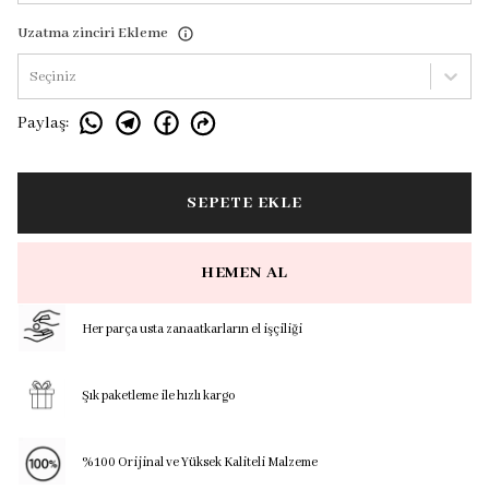
Uzatma zinciri Ekleme
Seçiniz
Paylaş
:
SEPETE EKLE
HEMEN AL
Her parça usta zanaatkarların el işçiliği
Şık paketleme ile hızlı kargo
%100 Orijinal ve Yüksek Kaliteli Malzeme