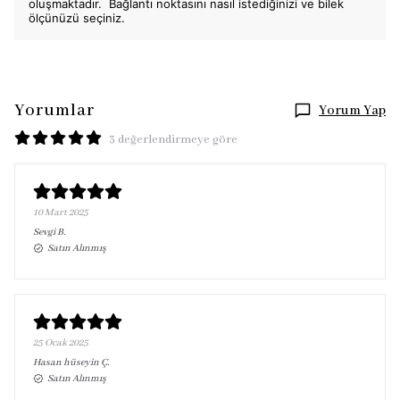
oluşmaktadır.
Bağlantı noktasını nasıl istediğinizi ve bilek
ölçünüzü seçiniz.
Yorumlar
Yorum Yap
3 değerlendirmeye göre
10 Mart 2025
Sevgi
B.
Satın Alınmış
25 Ocak 2025
Hasan hüseyin
Ç.
Satın Alınmış