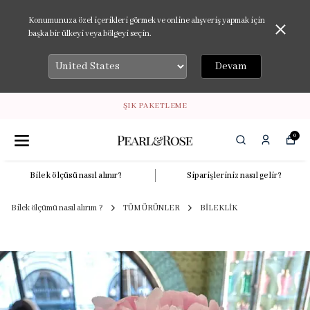
Konumunuza özel içerikleri görmek ve online alışveriş yapmak için
başka bir ülkeyi veya bölgeyi seçin.
Devam
ŞIK PAKETLEME
0
Bilek ölçüsü nasıl alınır?
Siparişleriniz nasıl gelir?
Bilek ölçümü nasıl alırım ?
TÜM ÜRÜNLER
BİLEKLİK