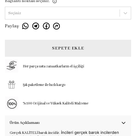
Bağlantı noktası seçiniz.
Seçiniz
Paylaş
:
SEPETE EKLE
Her parça usta zanaatkarların el işçiliği
Şık paketleme ile hızlı kargo
%100 Orijinal ve Yüksek Kaliteli Malzeme
Ürün Açıklaması
İncileri gerçek barok incilerden
Gerçek KALİTELİ barok incidir.