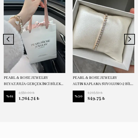
PEARL & ROSE JEWELRY
PEARL & ROSE JEWELRY
BEYAZ JULİA GERÇEK İNCİ BİLEKLİK
ALTIN KAPLAMA SUYOLU NO:2 BİLEKLİK
4,550.00 ₺
1,215.50 ₺
%
61
%
30
1,764.74 ₺
849.75 ₺