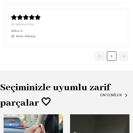
20 Ağustos 2024
Zehra
A.
Satın Alınmış
1
Seçiminizle uyumlu zarif
EN YENİLER
parçalar 🤍