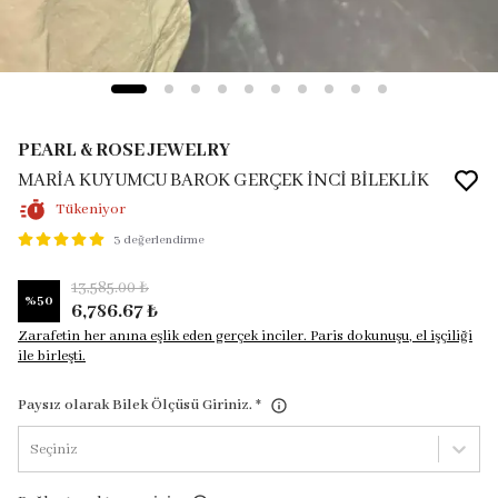
PEARL & ROSE JEWELRY
MARİA KUYUMCU BAROK GERÇEK İNCİ BİLEKLİK
Tükeniyor
3 değerlendirme
13,585.00 ₺
%
50
6,786.67 ₺
Zarafetin her anına eşlik eden gerçek inciler. Paris dokunuşu, el işçiliği
ile birleşti.
Paysız olarak Bilek Ölçüsü Giriniz.
*
Seçiniz