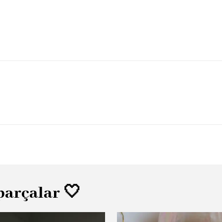
parçalar 🤍