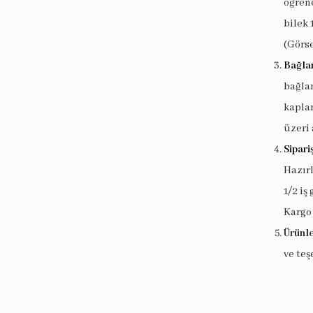
öğrene
bilek 
(Görse
Bağlan
bağlan
kaplam
üzeri 
Sipari
Hazır
1/2 iş
Kargo
Ürünle
ve teş