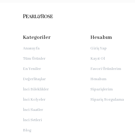
Kategoriler
Hesabım
Anasayfa
Giriş Yap
Tüm Ürünler
Kayıt Ol
En Yeniler
Favori Ürünlerim
Değerlitaşlar
Hesabım
İnci Bileklikler
Siparişlerim
İnci Kolyeler
Sipariş Sorgulama
İnci Saatler
İnci Setleri
Blog