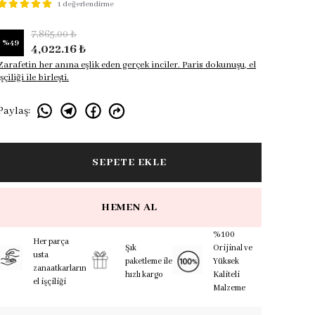
1 değerlendirme
7,865.00 ₺
%
49
4,022.16 ₺
Zarafetin her anına eşlik eden gerçek inciler. Paris dokunuşu, el
işçiliği ile birleşti.
Paylaş
:
SEPETE EKLE
HEMEN AL
%100
Her parça
Şık
Orijinal ve
usta
paketleme ile
Yüksek
zanaatkarların
hızlı kargo
Kaliteli
el işçiliği
Malzeme