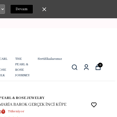
Devam
EARL
THE
Sertifikalarımız
PEARL &
0
OSE
ROSE
ILK
JOURNEY
PEARL & ROSE JEWELRY
MARİA BAROK GERÇEK İNCİ KÜPE
Tükeniyor