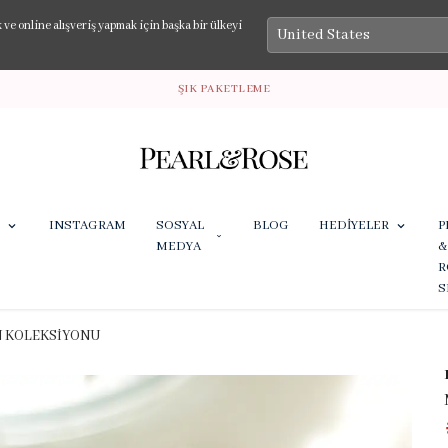
e online alışveriş yapmak için başka bir ülkeyi
ŞIK PAKETLEME
INSTAGRAM
SOSYAL
BLOG
HEDİYELER
P
MEDYA
&
R
S
N KOLEKSİYONU