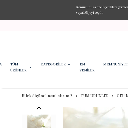
Konumunuza özel içerikleri görmek v
veya bölgeyi seçin.
A
TÜM
KATEGORİLER
EN
MEMNUNİYET
ÜRÜNLER
YENİLER
Bilek ölçümü nasıl alırım ?
TÜM ÜRÜNLER
GELİ