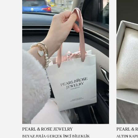
PEARL & ROSE JEWELRY
PEARL & 
BEYAZ JULİA GERÇEK İNCİ BİLEKLİK
ALTIN KAP