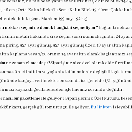
miyorsanız, bu tablodan yararlanabilirisiniz.Çok İnce bilek 14-14,
15-16 cm ; Orta-Kalın bilek 17-18cm ; Kalın Bilek 19-20cm; Çok kalın 
llerdeki bilek 15cm ; Manken 159 boy - 54 kg).
tı noktası seçimi ne demek hangisini seçmeliyim ?
Bağlantı noktası
tısının metali hakkında size seçim sansı sunmak içindir. 24 ayar 
a pirinç, 925 ayar gümüş, 925 ayar gümüş üzeri 18 ayar altın kapl
altın kaplama veya 1/20 oranın 14 ayar altın olarak bağlantınızı seç
şim ne zaman elime ulaşır?
Siparişiniz size özel olarak elde üretilm
lanma süreci indirim ve yoğunluk dönemlerde değişiklik göstermek
 gününde kargoya verilmekte sonrasında ise genelde 1/2 iş gününde
 firması kaynaklı gecikmelerden işletmemiz sorumlu değildir.
r nasıl bir paketleme ile geliyor ?
Siparişleriniz Özel kutusu, keses
ekkür kartı, gerçek gül tomurcuğu ile geliyor.
Bu linkten
izleyebili