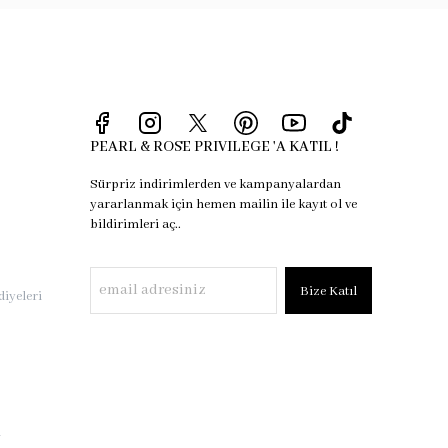
PEARL & ROSE PRIVILEGE 'A KATIL !
Sürpriz indirimlerden ve kampanyalardan
yararlanmak için hemen mailin ile kayıt ol ve
bildirimleri aç..
Bize Katıl
iyeleri
i