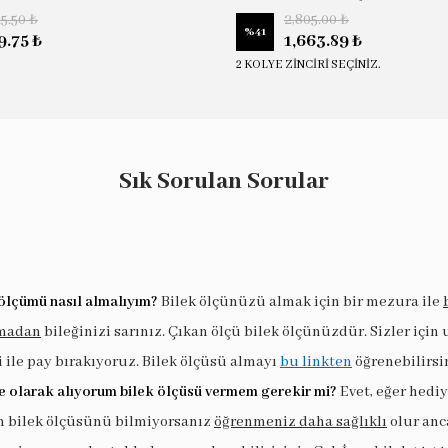
15.50 ₺
2,805.00 ₺
%
41
9.75 ₺
1,663.89 ₺
2 KOLYE ZİNCİRİ SEÇİNİZ.
Sık Sorulan Sorular
ölçümü nasıl almalıyım?
Bilek ölçünüzü almak için bir mezura ile
madan
bileğinizi sarınız. Çıkan ölçü bilek ölçünüzdür. Sizler için
i ile pay bırakıyoruz. Bilek ölçüsü almayı
bu linkten
öğrenebilirsi
e olarak alıyorum bilek ölçüsü vermem gerekir mi?
Evet, eğer hedi
in bilek ölçüsünü bilmiyorsanız
öğrenmeniz daha sağlıklı
olur anc