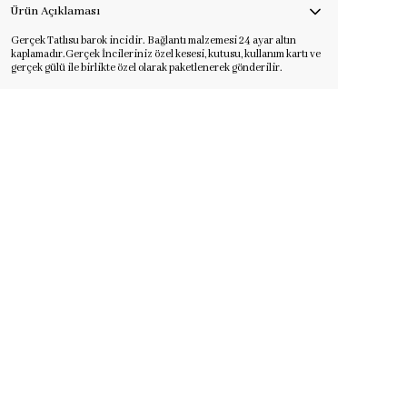
Ürün Açıklaması
Gerçek Tatlısu barok incidir. Bağlantı malzemesi 24 ayar altın
kaplamadır.
Gerçek İncileriniz özel kesesi, kutusu, kullanım kartı ve
gerçek gülü ile birlikte özel olarak paketlenerek gönderilir.