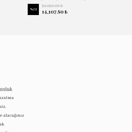
50,050.00 ₺
%
72
%
58
14,107.80 ₺
boşluk
 uzatma
niz.
ye alacağınız
ak