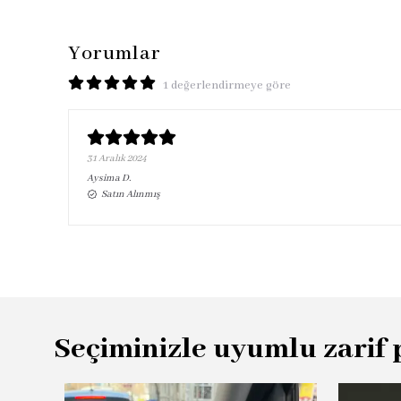
Yorumlar
1 değerlendirmeye göre
31 Aralık 2024
Aysima
D.
Satın Alınmış
Seçiminizle uyumlu zarif 