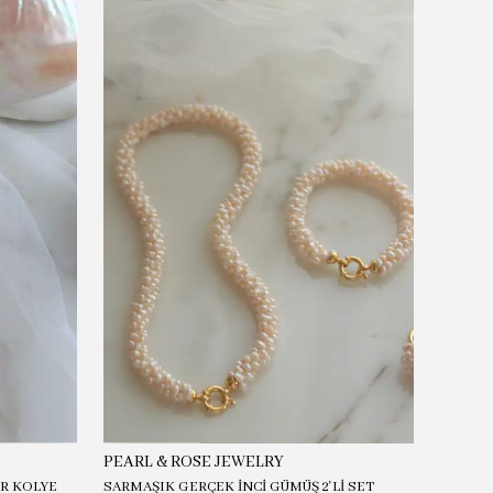
PEARL & ROSE JEWELRY
PEARL
İR KOLYE
SARMAŞIK GERÇEK İNCİ GÜMÜŞ 2'Lİ SET
JULİA G