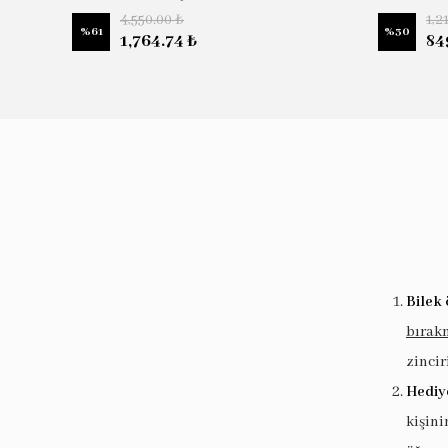
4,550.00 ₺
1,2
%
61
%
30
1,764.74 ₺
84
Bilek 
bırak
zincir
Hediy
kişin