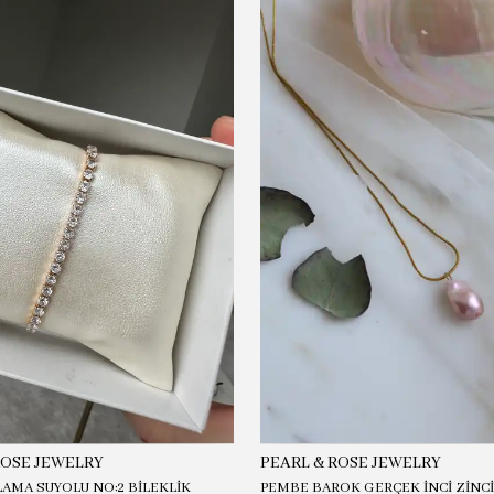
ROSE JEWELRY
PEARL & ROSE JEWELRY
LAMA SUYOLU NO:2 BİLEKLİK
PEMBE BAROK GERÇEK İNCİ ZİNC