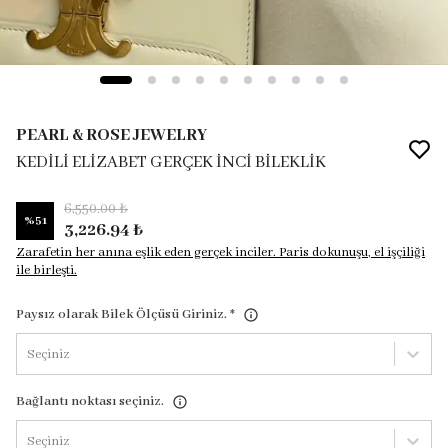
PEARL & ROSE JEWELRY
KEDİLİ ELİZABET GERÇEK İNCİ BİLEKLİK
6,550.00 ₺
%
51
3,226.94 ₺
Zarafetin her anına eşlik eden gerçek inciler. Paris dokunuşu, el işçiliği
ile birleşti.
Paysız olarak Bilek Ölçüsü Giriniz.
*
Seçiniz
Bağlantı noktası seçiniz.
Seçiniz