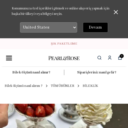
Konumunuza özel içerikleri görmek ve online alışveriş yapmak için
başka bir ülkeyi veya bölgeyi seçin.
Devam
ŞIK PAKETLEME
0
Bilek ölçüsü nasıl alınır?
Siparişleriniz nasıl gelir?
Bilek ölçümü nasıl alırım ?
TÜM ÜRÜNLER
BİLEKLİK