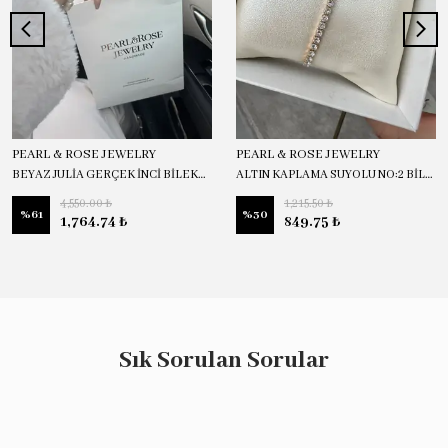
PEARL & ROSE JEWELRY
PEARL & ROSE JEWELRY
BEYAZ JULİA GERÇEK İNCİ BİLEKLİK
ALTIN KAPLAMA SUYOLU NO:2 BİLEKLİK
4,550.00 ₺
1,215.50 ₺
%
61
%
30
1,764.74 ₺
849.75 ₺
Sık Sorulan Sorular