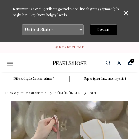
Konumunuza özel içerikleri görmek ve online alışveriş yapmak için
başka bir ülkeyi veya bölgeyi seçin.
Devam
ŞIK PAKETLEME
0
Bilek ölçüsü nasıl alınır?
Siparişleriniz nasıl gelir?
Bilek ölçümü nasıl alırım ?
TÜM ÜRÜNLER
SET