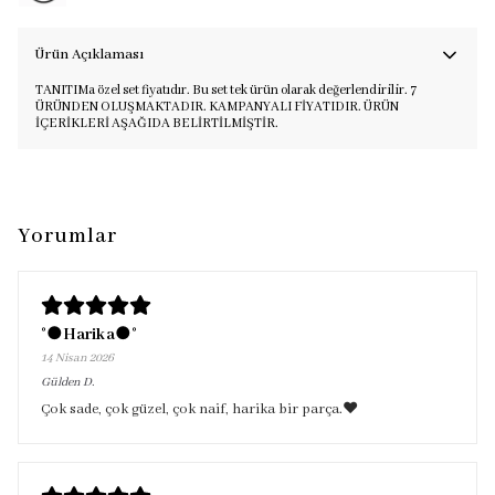
Ürün Açıklaması
TANITIMa özel set fiyatıdır. Bu set tek ürün olarak değerlendirilir. 7
ÜRÜNDEN OLUŞMAKTADIR. KAMPANYALI FİYATIDIR. ÜRÜN
İÇERİKLERİ AŞAĞIDA BELİRTİLMİŞTİR.
Yorumlar
°●Harika●°
14 Nisan 2026
Gülden
D.
Çok sade, çok güzel, çok naif, harika bir parça.♥︎