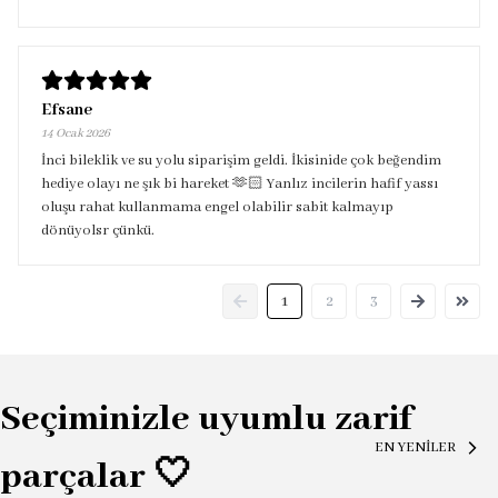
Efsane
14 Ocak 2026
İnci bileklik ve su yolu siparişim geldi. İkisinide çok beğendim
hediye olayı ne şık bi hareket 🫶🏻 Yanlız incilerin hafif yassı
oluşu rahat kullanmama engel olabilir sabit kalmayıp
dönüyolsr çünkü.
1
2
3
Seçiminizle uyumlu zarif
EN YENİLER
parçalar 🤍