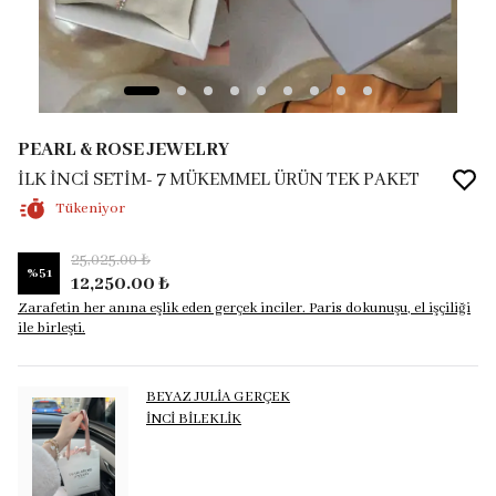
PEARL & ROSE JEWELRY
İLK İNCİ SETİM- 7 MÜKEMMEL ÜRÜN TEK PAKET
Tükeniyor
25,025.00 ₺
%
51
12,250.00 ₺
Zarafetin her anına eşlik eden gerçek inciler. Paris dokunuşu, el işçiliği
ile birleşti.
BEYAZ JULİA GERÇEK
İNCİ BİLEKLİK