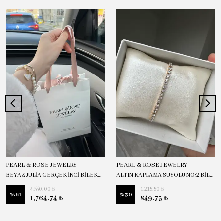
PEARL & ROSE JEWELRY
PEARL & ROSE JEWELRY
BEYAZ JULİA GERÇEK İNCİ BİLEKLİK
ALTIN KAPLAMA SUYOLU NO:2 BİLEKLİK
4,550.00 ₺
1,215.50 ₺
%
61
%
30
1,764.74 ₺
849.75 ₺