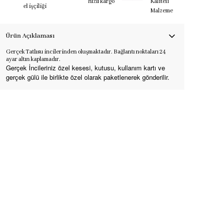
hızlı kargo
Kaliteli
el işçiliği
Malzeme
Ürün Açıklaması
Gerçek Tatlısu incilerinden oluşmaktadır. Bağlantı noktaları 24
ayar altın kaplamadır.
Gerçek İncileriniz özel kesesi, kutusu, kullanım kartı ve
gerçek gülü ile birlikte özel olarak paketlenerek gönderilir.