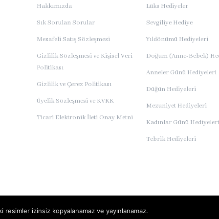
Hakkımızda
Lüks Hediyeler
Sık Sorulan Sorular
Sevgiliye Hediye
Mesafeli Satış Sözleşmesi
Yıldönümü Hediyeleri
Gizlilik Sözleşmesi ve Kişisel Veri
Doğum (Anne-Bebek) Hed
Politikası
Anneler Günü Hediyeleri
Gizlilik ve Çerez Politikası
Düğün Hediyeleri
Üyelik Sözleşmesi ve KVKK
Mezuniyet Hediyeleri
Ticari Elektronik İleti Onay Metni
Kadınlar Günü Hediyeler
Tebrik Hediyeleri
deki resimler izinsiz kopyalanamaz ve yayınlanamaz.