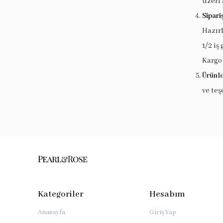
üzeri 
Sipari
Hazır
1/2 iş
Kargo
Ürünle
ve teş
Kategoriler
Hesabım
Anasayfa
Giriş Yap