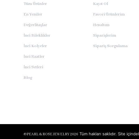
Tüm Ürünler
Kayıt Ol
En Yeniler
Favori Ürünlerim
Değerlitaşlar
Hesabım
İnci Bileklikler
Siparişlerim
İnci Kolyeler
Sipariş Sorgulama
İnci Saatler
İnci Setleri
Blog
Tüm hakları saklıdır. Site için
©
PEARL & ROSE JEWELRY 2026