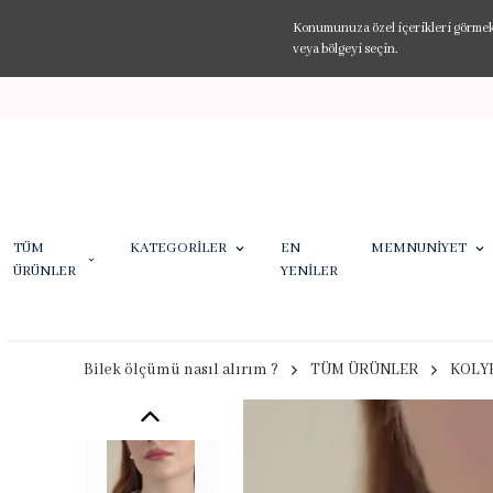
Konumunuza özel içerikleri görmek v
veya bölgeyi seçin.
TÜM
KATEGORİLER
EN
MEMNUNİYET
ÜRÜNLER
YENİLER
Bilek ölçümü nasıl alırım ?
TÜM ÜRÜNLER
KOLY