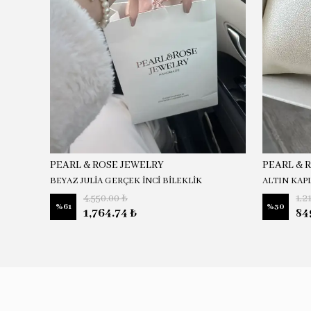
PEARL & ROSE JEWELRY
PEARL & 
BEYAZ JULİA GERÇEK İNCİ BİLEKLİK
ALTIN KAP
4,550.00 ₺
1,2
%
61
%
30
1,764.74 ₺
84