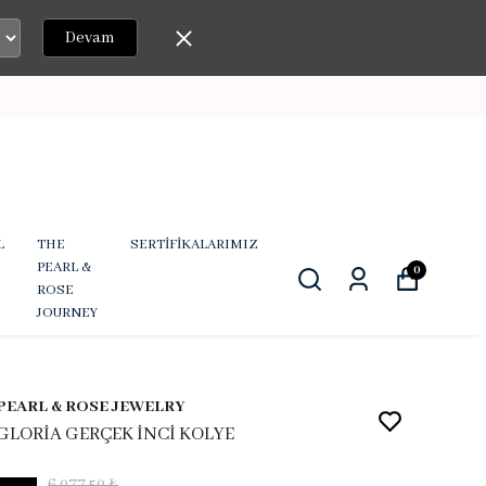
Devam
L
THE
SERTİFİKALARIMIZ
PEARL &
0
ROSE
JOURNEY
PEARL & ROSE JEWELRY
GLORİA GERÇEK İNCİ KOLYE
6,077.50 ₺