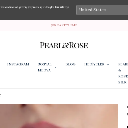
e online alışveriş yapmak için başka bir ülkeyi
ŞIK PAKETLEME
INSTAGRAM
SOSYAL
BLOG
HEDİYELER
PEAR
MEDYA
&
ROSE
SILK
E