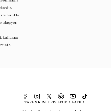
ebilirsiniz.
ektedir.
le birlikte
 ulaşıyor.
i, kullanım
rsiniz.
PEARL & ROSE PRIVILEGE 'A KATIL !