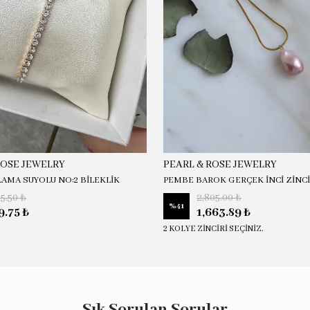
ROSE JEWELRY
PEARL & ROSE JEWELRY
LAMA SUYOLU NO:2 BİLEKLİK
PEMBE BAROK GERÇEK İNCİ ZİNC
15.50 ₺
2,805.00 ₺
%
41
9.75 ₺
1,663.89 ₺
2 KOLYE ZİNCİRİ SEÇİNİZ.
Sık Sorulan Sorular