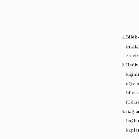
Bilek 
bırak
zincir
Hediy
kişin
öğrene
bilek 
(Görse
Bağlan
bağlan
kaplam