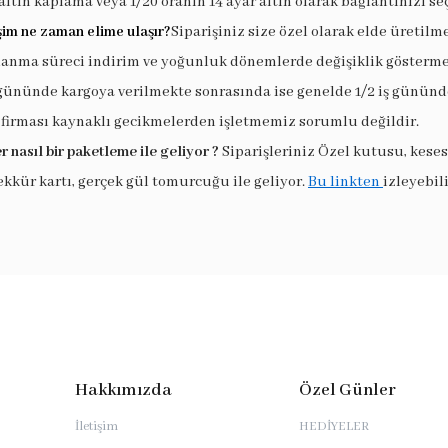
altın kaplama veya 1/20 oranın 14 ayar altın olarak bağlantınızı seç
şim ne zaman elime ulaşır?
Siparişiniz size özel olarak elde üretilm
lanma süreci indirim ve yoğunluk dönemlerde değişiklik göstermek
 gününde kargoya verilmekte sonrasında ise genelde 1/2 iş gününde
 firması kaynaklı gecikmelerden işletmemiz sorumlu değildir.
r nasıl bir paketleme ile geliyor ?
Siparişleriniz Özel kutusu, keses
ekkür kartı, gerçek gül tomurcuğu ile geliyor.
Bu linkten
izleyebili
Hakkımızda
Özel Günler
İletişim
HEDİYELER