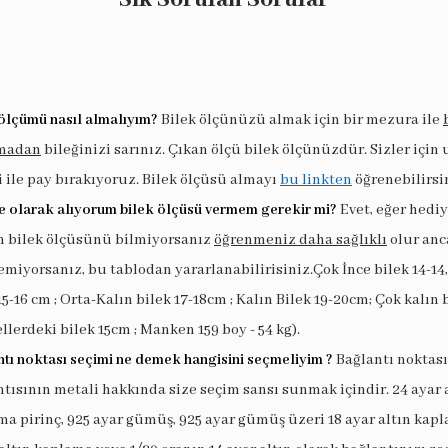
ölçümü nasıl almalıyım?
Bilek ölçünüzü almak için bir mezura ile
madan
bileğinizi sarınız. Çıkan ölçü bilek ölçünüzdür. Sizler için
i ile pay bırakıyoruz. Bilek ölçüsü almayı
bu linkten
öğrenebilirsi
e olarak alıyorum bilek ölçüsü vermem gerekir mi?
Evet, eğer hedi
in bilek ölçüsünü bilmiyorsanız
öğrenmeniz daha sağlıklı
olur anc
miyorsanız, bu tablodan yararlanabilirisiniz.Çok İnce bilek 14-14,
15-16 cm ; Orta-Kalın bilek 17-18cm ; Kalın Bilek 19-20cm; Çok kalın 
llerdeki bilek 15cm ; Manken 159 boy - 54 kg).
tı noktası seçimi ne demek hangisini seçmeliyim ?
Bağlantı noktası
tısının metali hakkında size seçim sansı sunmak içindir. 24 ayar 
a pirinç, 925 ayar gümüş, 925 ayar gümüş üzeri 18 ayar altın kapl