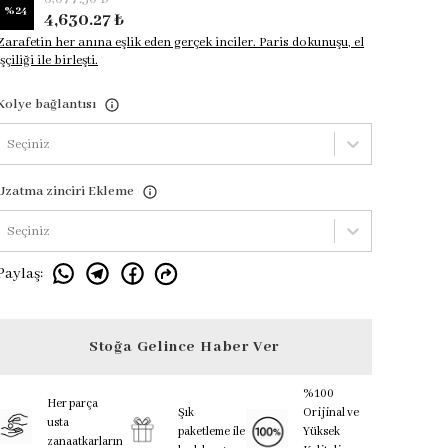
%
24
4,630.27 ₺
Zarafetin her anına eşlik eden gerçek inciler. Paris dokunuşu, el
işçiliği ile birleşti.
Kolye bağlantısı
Seçiniz
Uzatma zinciri Ekleme
Seçiniz
Paylaş
:
Stoğa Gelince Haber Ver
%100
Her parça
Şık
Orijinal ve
usta
paketleme ile
Yüksek
zanaatkarların