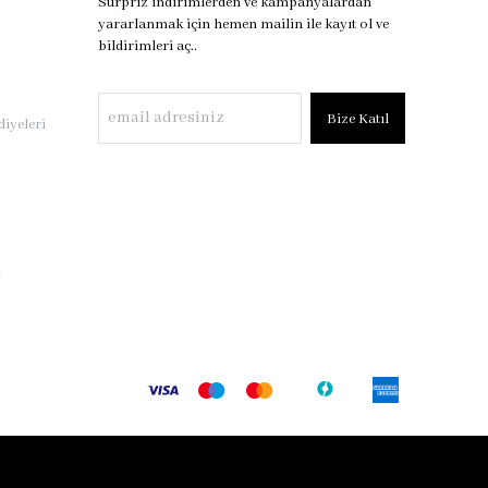
Sürpriz indirimlerden ve kampanyalardan
yararlanmak için hemen mailin ile kayıt ol ve
bildirimleri aç..
Bize Katıl
iyeleri
i