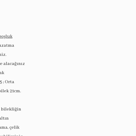
boşluk
 uzatma
niz.
ye alacağınız
ak
5 ; Orta
bilek 21cm.
 bilekliğin
altın
ama, çelik