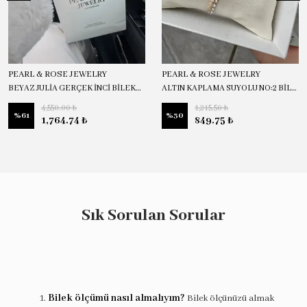
PEARL & ROSE JEWELRY
PEARL & ROSE JEWELRY
BEYAZ JULİA GERÇEK İNCİ BİLEKLİK
ALTIN KAPLAMA SUYOLU NO:2 BİLEKLİK
4,550.00 ₺
1,215.50 ₺
%
61
%
30
1,764.74 ₺
849.75 ₺
Sık Sorulan Sorular
Bilek ölçümü nasıl almalıyım?
Bilek ölçünüzü almak