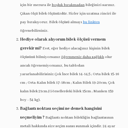
için bir mezura ile
boşluk bırakmadan
bileğinizi sarınız.
Çıkan ölçü bilek ölçünüzdür. Sizler için uzatma zinciri ile
pay bırakıyoruz. Bilek ölçüsü almayı
bu linkten
öğrenebilirsiniz.
Hediye olarak alıyorum bilek ölçüsü vermem
gerekir mi?
Evet, eğer hediye alacağınız kişinin bilek
ölçüsünü bilmiyorsanız
öğrenmeniz daha sağlıklı
olur
ancak öğrenemiyorsanız, bu tablodan
yararlanabilirisiniz.Çok İnce bilek 14-14,5 ; Orta bilek 15-16
cm ; Orta-Kalın bilek 17-18cm ; Kalın Bilek 19-20cm; Çok
kalın bilek 21cm.(Görsellerdeki bilek 15cm ; Manken 159
boy - 54 kg).
Bağlantı noktası seçimi ne demek hangisini
seçmeliyim ?
Bağlantı noktası bilekliğin bağlantısının
metali hakkında size seçim sansı sunmak içindir. 24 ayar