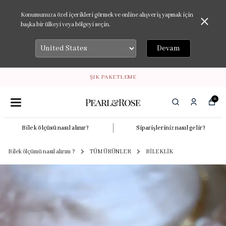
Konumunuza özel içerikleri görmek ve online alışveriş yapmak için
başka bir ülkeyi veya bölgeyi seçin.
Devam
ŞIK PAKETLEME
0
Bilek ölçüsü nasıl alınır?
Siparişleriniz nasıl gelir?
Bilek ölçümü nasıl alırım ?
TÜM ÜRÜNLER
BİLEKLİK