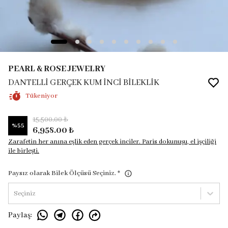
PEARL & ROSE JEWELRY
DANTELLİ GERÇEK KUM İNCİ BİLEKLİK
Tükeniyor
15,500.00 ₺
%
55
6,958.00 ₺
Zarafetin her anına eşlik eden gerçek inciler. Paris dokunuşu, el işçiliği
ile birleşti.
Paysız olarak Bilek Ölçüsü Seçiniz.
*
Seçiniz
Paylaş
: