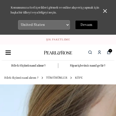
Konumunuza özel içerikleri görmek ve online alışveriş yapmak için
başka bir ülkeyi veya bölgeyi seçin.
Devam
ŞIK PAKETLEME
0
Bilek ölçüsü nasıl alınır?
Siparişleriniz nasıl gelir?
Bilek ölçümü nasıl alırım ?
TÜM ÜRÜNLER
KÜPE