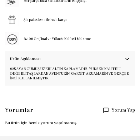
Her parça usta zanaatkarların el işçiliği
Şık paketleme ile hızlı kargo
%100 Orijinal ve Yüksek Kaliteli Malzeme
Ürün Açıklaması
925 AYAR GÜMÜŞ ÜZERİ ALTIN KAPLAMADIR. YÜKSEK KALİTELİ
DEĞERLİTAŞLARDAN AVENTURİN, GARNİT, AKUAMARİN VE GERÇEK
İNCİ KULLANILMIŞTIR.
Yorumlar
Yorum Yap
Bu ürün için henüz yorum yapılmamış.