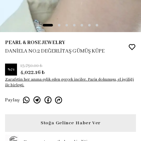
PEARL & ROSE JEWELRY
DANİELA NO.2 DEĞERLİTAŞ GÜMÜŞ KÜPE
13,750.00 ₺
%
71
4,022.16 ₺
Zarafetin her anına eşlik eden gerçek inciler. Paris dokunuşu, el işçiliği
ile birleşti.
Paylaş
:
Stoğa Gelince Haber Ver