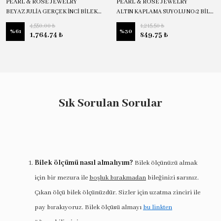
PEARL & ROSE JEWELRY
PEARL & ROSE JEWELRY
BEYAZ JULİA GERÇEK İNCİ BİLEKLİK
ALTIN KAPLAMA SUYOLU NO:2 BİLEKLİK
4,550.00 ₺
1,215.50 ₺
%
61
%
30
1,764.74 ₺
849.75 ₺
Sık Sorulan Sorular
Bilek ölçümü nasıl almalıyım?
Bilek ölçünüzü almak
için bir mezura ile
boşluk bırakmadan
bileğinizi sarınız.
Çıkan ölçü bilek ölçünüzdür. Sizler için uzatma zinciri ile
pay bırakıyoruz. Bilek ölçüsü almayı
bu linkten