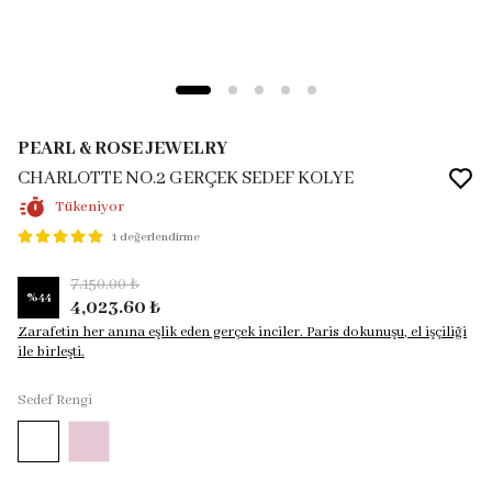
PEARL & ROSE JEWELRY
CHARLOTTE NO.2 GERÇEK SEDEF KOLYE
Tükeniyor
1 değerlendirme
7,150.00 ₺
%
44
4,023.60 ₺
Zarafetin her anına eşlik eden gerçek inciler. Paris dokunuşu, el işçiliği
ile birleşti.
Sedef Rengi