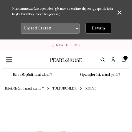
Konumunuza özel içerikleri görmek ve online alışveriş yapmak için
başka bir ülkeyi veya bölgeyi seçin.
Devam
ŞIK PAKETLEME
0
Bilek ölçüsü nasıl alınır?
Siparişleriniz nasıl gelir?
Bilek ölçümü nasıl alırım ?
TÜM ÜRÜNLER
KOLYE