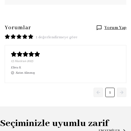
Yorumlar
Yorum Yap
1 değerlendirmeye göre
15 Haziran 2025
Ebru
S.
Satın Alınmış
1
Seçiminizle uyumlu zarif
EN YENİLER