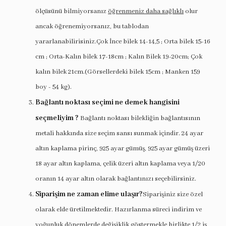
ölçüsünü bilmiyorsanız
öğrenmeniz daha sağlıklı
olur
ancak öğrenemiyorsanız, bu tablodan
yararlanabilirisiniz.Çok İnce bilek 14-14,5 ; Orta bilek 15-16
cm ; Orta-Kalın bilek 17-18cm ; Kalın Bilek 19-20cm; Çok
kalın bilek 21cm.(Görsellerdeki bilek 15cm ; Manken 159
boy - 54 kg).
Bağlantı noktası seçimi ne demek hangisini
seçmeliyim ?
Bağlantı noktası bilekliğin bağlantısının
metali hakkında size seçim sansı sunmak içindir. 24 ayar
altın kaplama pirinç, 925 ayar gümüş, 925 ayar gümüş üzeri
18 ayar altın kaplama, çelik üzeri altın kaplama veya 1/20
oranın 14 ayar altın olarak bağlantınızı seçebilirsiniz.
Siparişim ne zaman elime ulaşır?
Siparişiniz size özel
olarak elde üretilmektedir. Hazırlanma süreci indirim ve
yoğunluk dönemlerde değişiklik göstermekle birlikte 1/2 iş