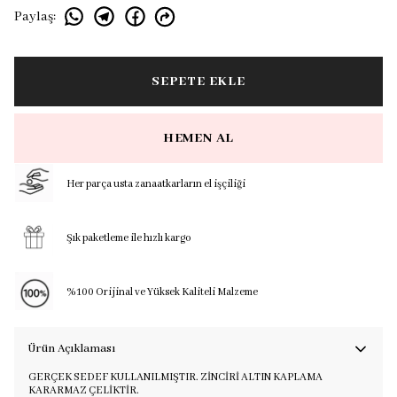
Paylaş
:
SEPETE EKLE
HEMEN AL
Her parça usta zanaatkarların el işçiliği
Şık paketleme ile hızlı kargo
%100 Orijinal ve Yüksek Kaliteli Malzeme
Ürün Açıklaması
GERÇEK SEDEF KULLANILMIŞTIR. ZİNCİRİ ALTIN KAPLAMA
KARARMAZ ÇELİKTİR.