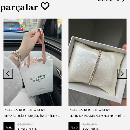
parçalar 🤍
PEARL & ROSE JEWELRY
PEARL & ROSE JEWELRY
BEYAZ JULİA GERÇEK İNCİ BİLEKLİK
ALTIN KAPLAMA SUYOLU NO:2 BİLEKLİK
4,550.00 ₺
1,215.50 ₺
%
61
%
30
1,764.74 ₺
849.75 ₺