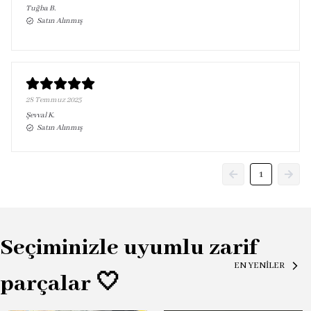
Tuğba
B.
Satın Alınmış
28 Temmuz 2025
Şevval
K.
Satın Alınmış
1
Seçiminizle uyumlu zarif
EN YENİLER
parçalar 🤍