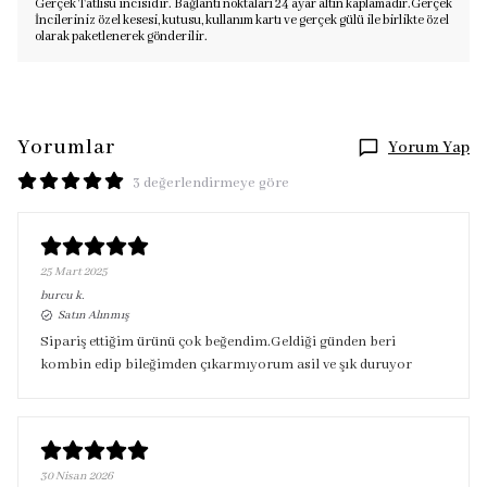
Gerçek Tatlısu incisidir. Bağlantı noktaları 24 ayar altın kaplamadır.
Gerçek
İncileriniz özel kesesi, kutusu, kullanım kartı ve gerçek gülü ile birlikte özel
olarak paketlenerek gönderilir.
Yorumlar
Yorum Yap
3 değerlendirmeye göre
25 Mart 2025
burcu
k.
Satın Alınmış
Sipariş ettiğim ürünü çok beğendim.Geldiği günden beri
kombin edip bileğimden çıkarmıyorum asil ve şık duruyor
30 Nisan 2026