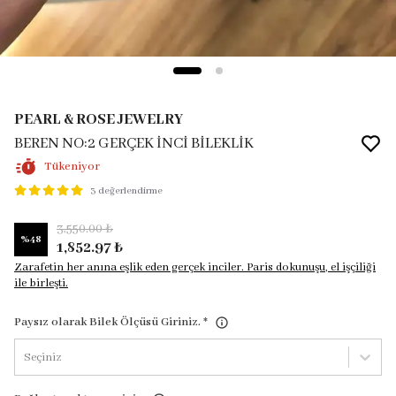
PEARL & ROSE JEWELRY
BEREN NO:2 GERÇEK İNCİ BİLEKLİK
Tükeniyor
3 değerlendirme
3,550.00 ₺
%
48
1,852.97 ₺
Zarafetin her anına eşlik eden gerçek inciler. Paris dokunuşu, el işçiliği
ile birleşti.
Paysız olarak Bilek Ölçüsü Giriniz.
*
Seçiniz