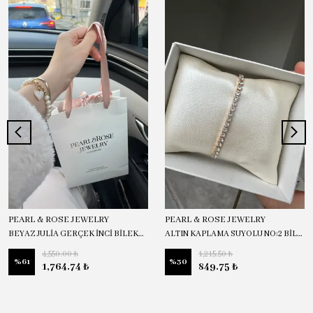
PEARL & ROSE JEWELRY
PEARL & ROSE JEWELRY
BEYAZ JULİA GERÇEK İNCİ BİLEKLİK
ALTIN KAPLAMA SUYOLU NO:2 BİLEKLİK
4,550.00 ₺
1,215.50 ₺
%
61
%
30
1,764.74 ₺
849.75 ₺