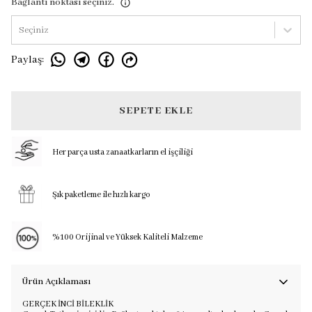
Bağlantı noktası seçiniz.
Seçiniz
Paylaş
:
SEPETE EKLE
Her parça usta zanaatkarların el işçiliği
Şık paketleme ile hızlı kargo
%100 Orijinal ve Yüksek Kaliteli Malzeme
Ürün Açıklaması
GERÇEK İNCİ BİLEKLİK