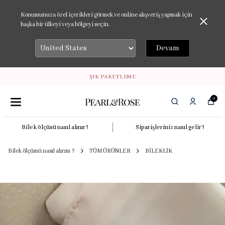
Konumunuza özel içerikleri görmek ve online alışveriş yapmak için
başka bir ülkeyi veya bölgeyi seçin.
Devam
ŞIK PAKETLEME
0
Bilek ölçüsü nasıl alınır?
Siparişleriniz nasıl gelir?
Bilek ölçümü nasıl alırım ?
TÜM ÜRÜNLER
BİLEKLİK