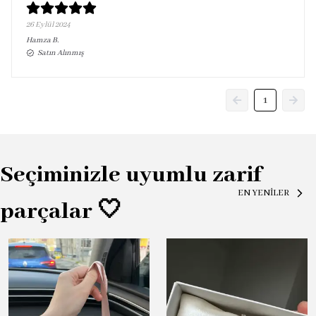
26 Eylül 2024
Hamza
B.
Satın Alınmış
1
Seçiminizle uyumlu zarif
EN YENİLER
parçalar 🤍