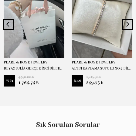
PEARL & ROSE JEWELRY
PEARL & ROSE JEWELRY
BEYAZ JULİA GERÇEK İNCİ BİLEKLİK
ALTIN KAPLAMA SUYOLU NO:2 BİLEKLİK
4,550.00 ₺
1,215.50 ₺
%
61
%
30
1,764.74 ₺
849.75 ₺
Sık Sorulan Sorular