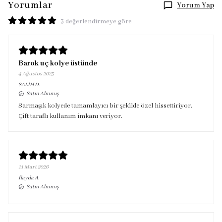
Yorumlar
Yorum Yap
3 değerlendirmeye göre
Barok uç kolye üstünde
4 Ağustos 2023
SALİH
D.
Satın Alınmış
Sarmaşık kolyede tamamlayıcı bir şekilde özel hissettiriyor.
Çift taraflı kullanım imkanı veriyor.
11 Mart 2026
İlayda
A.
Satın Alınmış