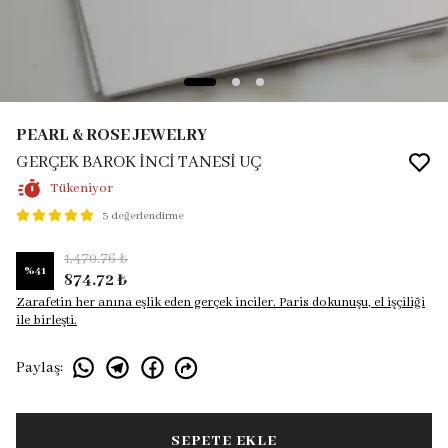
PEARL & ROSE JEWELRY
GERÇEK BAROK İNCİ TANESİ UÇ
Tükeniyor
3 değerlendirme
1,470.76 ₺
%
41
874.72 ₺
Zarafetin her anına eşlik eden gerçek inciler. Paris dokunuşu, el işçiliği
ile birleşti.
Paylaş
:
SEPETE EKLE