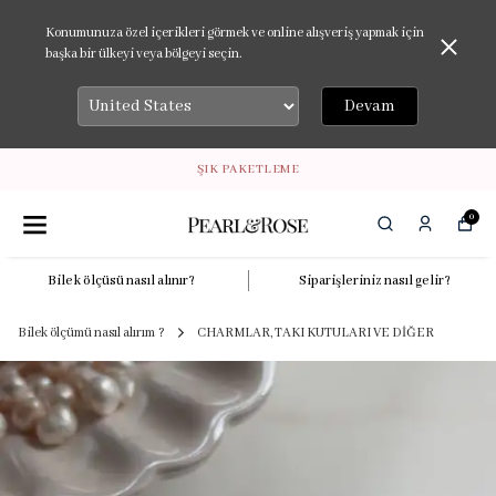
Konumunuza özel içerikleri görmek ve online alışveriş yapmak için
başka bir ülkeyi veya bölgeyi seçin.
Devam
ŞIK PAKETLEME
0
Bilek ölçüsü nasıl alınır?
Siparişleriniz nasıl gelir?
Bilek ölçümü nasıl alırım ?
CHARMLAR, TAKI KUTULARI VE DİĞER