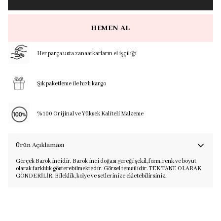
HEMEN AL
Her parça usta zanaatkarların el işçiliği
Şık paketleme ile hızlı kargo
%100 Orijinal ve Yüksek Kaliteli Malzeme
Ürün Açıklaması
Gerçek Barok incidir. Barok inci doğası gereği şekil, form, renk ve boyut
olarak farklılık gösterebilmektedir. Görsel temsilidir. TEK TANE OLARAK
GÖNDERİLİR. Bileklik, kolye ve setlerinize ekletebilirsiniz.