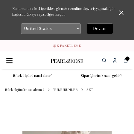
Konumunuza özel içerikleri görmek ve online alışveriş yapmak için
başka bir ülkeyi veya bölgeyi seçin.
Devam
ŞIK PAKETLEME
0
Bilek ölçüsü nasıl alınır?
Siparişleriniz nasıl gelir?
Bilek ölçümü nasıl alırım ?
TÜM ÜRÜNLER
SET