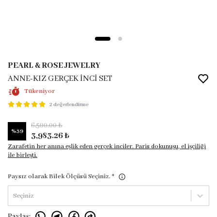
PEARL & ROSE JEWELRY
ANNE-KIZ GERÇEK İNCİ SET
Tükeniyor
2 değerlendirme
6,500.00 ₺
%
39
3,983.26 ₺
Zarafetin her anına eşlik eden gerçek inciler. Paris dokunuşu, el işçiliği
ile birleşti.
Paysız olarak Bilek Ölçüsü Seçiniz.
*
Seçiniz
Paylaş
: