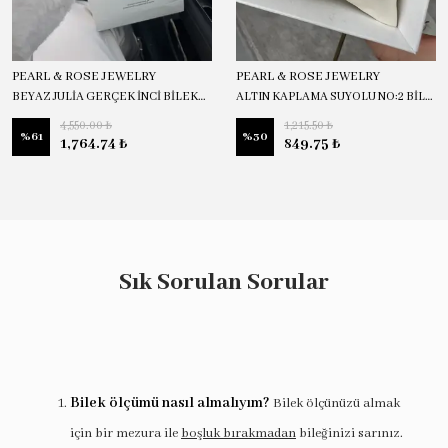
PEARL & ROSE JEWELRY
PEARL & ROSE JEWELRY
BEYAZ JULİA GERÇEK İNCİ BİLEKLİK
ALTIN KAPLAMA SUYOLU NO:2 BİLEKLİK
4,550.00 ₺
1,215.50 ₺
%
61
%
30
1,764.74 ₺
849.75 ₺
Sık Sorulan Sorular
Bilek ölçümü nasıl almalıyım?
Bilek ölçünüzü almak
için bir mezura ile
boşluk bırakmadan
bileğinizi sarınız.