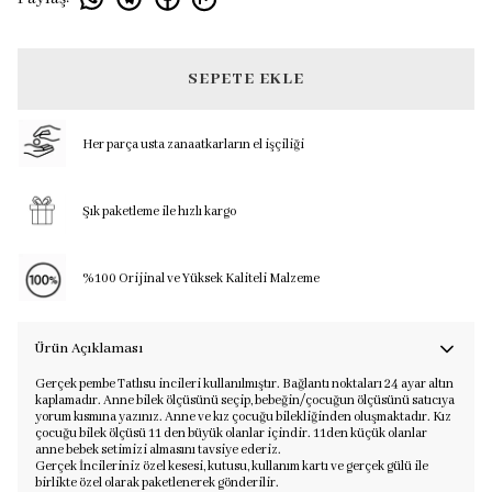
SEPETE EKLE
Her parça usta zanaatkarların el işçiliği
Şık paketleme ile hızlı kargo
%100 Orijinal ve Yüksek Kaliteli Malzeme
Ürün Açıklaması
Gerçek pembe Tatlısu incileri kullanılmıştır. Bağlantı noktaları 24 ayar altın
kaplamadır. Anne bilek ölçüsünü seçip, bebeğin/çocuğun ölçüsünü satıcıya
yorum kısmına yazınız. Anne ve kız çocuğu bilekliğinden oluşmaktadır. Kız
çocuğu bilek ölçüsü 11 den büyük olanlar içindir. 11den küçük olanlar
anne bebek setimizi almasını tavsiye ederiz.
Gerçek İncileriniz özel kesesi, kutusu, kullanım kartı ve gerçek gülü ile
birlikte özel olarak paketlenerek gönderilir.