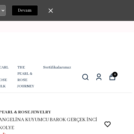
Devam
EARL
THE
Sertifikalarımız
PEARL &
0
OSE
ROSE
ILK
JOURNEY
PEARL & ROSE JEWELRY
ANGELİNA KUYUMCU BAROK GERÇEK İNCİ
KOLYE