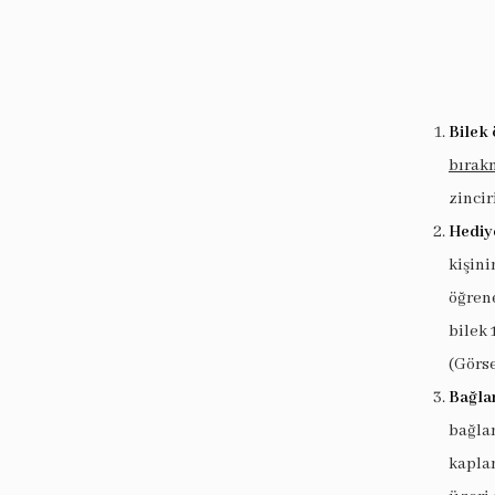
Bilek 
bırak
zincir
Hediy
kişin
öğrene
bilek 
(Görse
Bağlan
bağlan
kaplam