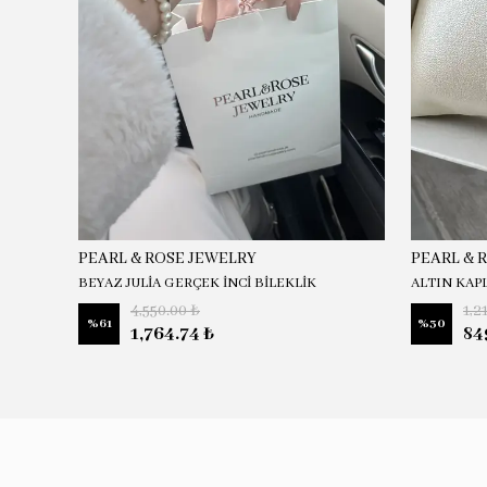
PEARL & ROSE JEWELRY
PEARL & 
BEYAZ JULİA GERÇEK İNCİ BİLEKLİK
ALTIN KAP
4,550.00 ₺
1,2
%
61
%
30
1,764.74 ₺
84