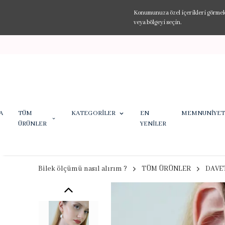
Konumunuza özel içerikleri görmek v
veya bölgeyi seçin.
A
TÜM
KATEGORİLER
EN
MEMNUNİYET
ÜRÜNLER
YENİLER
Bilek ölçümü nasıl alırım ?
TÜM ÜRÜNLER
DAVE