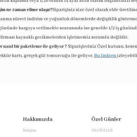
altın kaplama veya 1/20 oranın 14 ayar altın olarak bağlantınızı seç
şim ne zaman elime ulaşır?
Siparişiniz size özel olarak elde üretilm
lanma süreci indirim ve yoğunluk dönemlerde değişiklik göstermek
 gününde kargoya verilmekte sonrasında ise genelde 1/2 iş gününde
 firması kaynaklı gecikmelerden işletmemiz sorumlu değildir.
r nasıl bir paketleme ile geliyor ?
Siparişleriniz Özel kutusu, keses
ekkür kartı, gerçek gül tomurcuğu ile geliyor.
Bu linkten
izleyebili
Hakkımızda
Özel Günler
İletişim
HEDİYELER