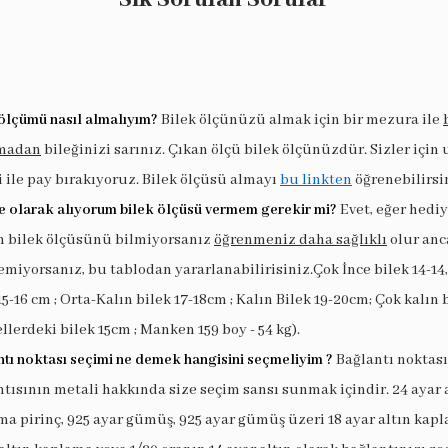
ölçümü nasıl almalıyım?
Bilek ölçünüzü almak için bir mezura ile
madan
bileğinizi sarınız. Çıkan ölçü bilek ölçünüzdür. Sizler için
i ile pay bırakıyoruz. Bilek ölçüsü almayı
bu linkten
öğrenebilirsi
e olarak alıyorum bilek ölçüsü vermem gerekir mi?
Evet, eğer hedi
in bilek ölçüsünü bilmiyorsanız
öğrenmeniz daha sağlıklı
olur anc
miyorsanız, bu tablodan yararlanabilirisiniz.Çok İnce bilek 14-14,
15-16 cm ; Orta-Kalın bilek 17-18cm ; Kalın Bilek 19-20cm; Çok kalın 
llerdeki bilek 15cm ; Manken 159 boy - 54 kg).
tı noktası seçimi ne demek hangisini seçmeliyim ?
Bağlantı noktası
tısının metali hakkında size seçim sansı sunmak içindir. 24 ayar 
a pirinç, 925 ayar gümüş, 925 ayar gümüş üzeri 18 ayar altın kapl