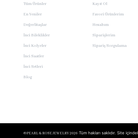
Tüm Ürünler
Kayıt Ol
En Yeniler
Favori Ürünlerim
Değerlitaşlar
Hesabım
İnci Bileklikler
Siparişlerim
İnci Kolyeler
Sipariş Sorgulama
İnci Saatler
İnci Setleri
Blog
Tüm hakları saklıdır. Site için
©
PEARL & ROSE JEWELRY 2026