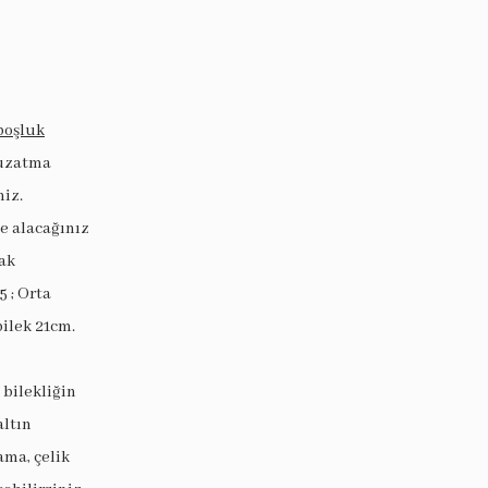
boşluk
 uzatma
niz.
ye alacağınız
ak
5 ; Orta
bilek 21cm.
 bilekliğin
altın
ama, çelik