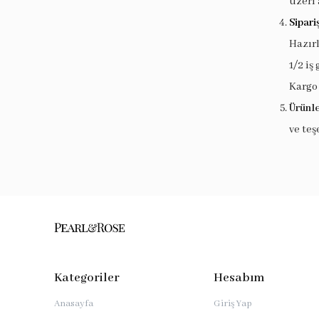
üzeri 
Sipari
Hazır
1/2 iş
Kargo
Ürünle
ve teş
Kategoriler
Hesabım
Anasayfa
Giriş Yap