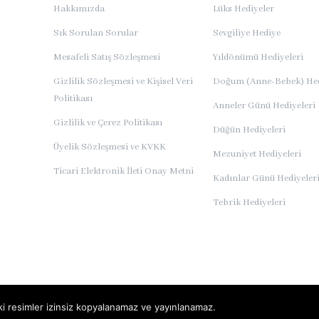
Hakkımızda
Lüks Hediyeler
Sık Sorulan Sorular
Sevgiliye Hediye
Mesafeli Satış Sözleşmesi
Yıldönümü Hediyeleri
Gizlilik Sözleşmesi ve Kişisel Veri
Doğum (Anne-Bebek) Hed
Politikası
Anneler Günü Hediyeleri
Gizlilik ve Çerez Politikası
Düğün Hediyeleri
Üyelik Sözleşmesi ve KVKK
Mezuniyet Hediyeleri
Ticari Elektronik İleti Onay Metni
Kadınlar Günü Hediyeler
Tebrik Hediyeleri
deki resimler izinsiz kopyalanamaz ve yayınlanamaz.