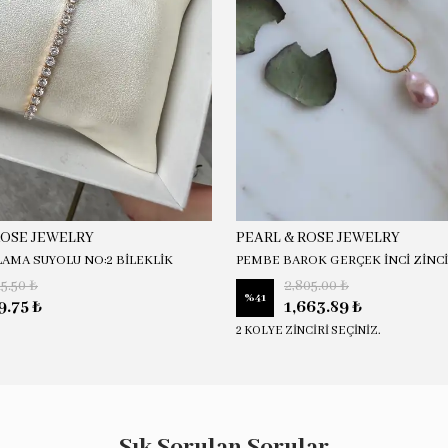
ROSE JEWELRY
PEARL & ROSE JEWELRY
LAMA SUYOLU NO:2 BİLEKLİK
PEMBE BAROK GERÇEK İNCİ ZİNC
15.50 ₺
2,805.00 ₺
%
41
9.75 ₺
1,663.89 ₺
2 KOLYE ZİNCİRİ SEÇİNİZ.
Sık Sorulan Sorular