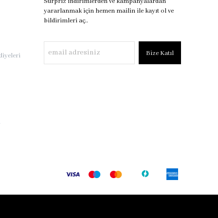
Sürpriz indirimlerden ve kampanyalardan
yararlanmak için hemen mailin ile kayıt ol ve
bildirimleri aç..
Bize Katıl
iyeleri
i