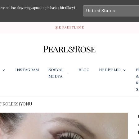
e online alışveriş yapmak için başka bir ülkeyi
ŞIK PAKETLEME
INSTAGRAM
SOSYAL
BLOG
HEDİYELER
P
MEDYA
&
R
S
T KOLEKSİYONU