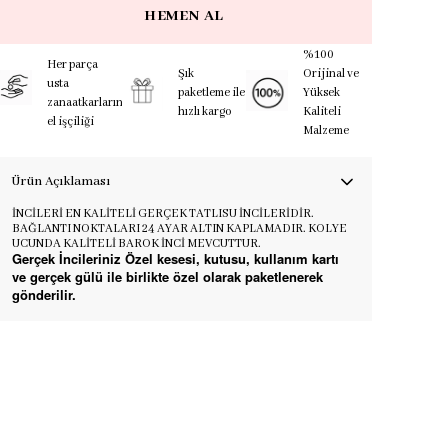
HEMEN AL
%100
Her parça
Şık
Orijinal ve
usta
paketleme ile
Yüksek
zanaatkarların
hızlı kargo
Kaliteli
el işçiliği
Malzeme
Ürün Açıklaması
İNCİLERİ EN KALİTELİ GERÇEK TATLISU İNCİLERİDİR.
BAĞLANTI NOKTALARI 24 AYAR ALTIN KAPLAMADIR. KOLYE
UCUNDA KALİTELİ BAROK İNCİ MEVCUTTUR.
Gerçek İncileriniz Özel kesesi, kutusu, kullanım kartı
ve gerçek gülü ile birlikte özel olarak paketlenerek
gönderilir.