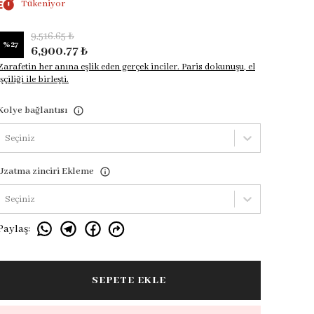
Tükeniyor
9,516.65 ₺
%
27
6,900.77 ₺
Zarafetin her anına eşlik eden gerçek inciler. Paris dokunuşu, el
işçiliği ile birleşti.
Kolye bağlantısı
Seçiniz
Uzatma zinciri Ekleme
Seçiniz
Paylaş
:
SEPETE EKLE