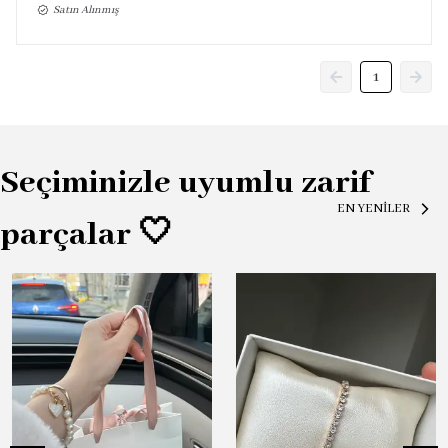
Satın Alınmış
1
Seçiminizle uyumlu zarif
EN YENİLER
parçalar 🤍