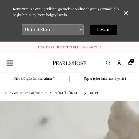
Konumunuza özel içerikleri görmek ve online alışveriş yapmak için
başka bir ülkeyi veya bölgeyi seçin.
Devam
DEĞERLİ HİSSETTİRME GARANTİLİ
0
Bilek ölçüsü nasıl alınır?
Siparişleriniz nasıl gelir?
Bilek ölçümü nasıl alırım ?
TÜM ÜRÜNLER
KÜPE