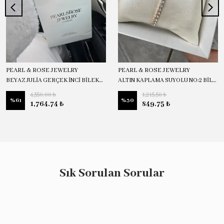
PEARL & ROSE JEWELRY
PEARL & ROSE JEWELRY
BEYAZ JULİA GERÇEK İNCİ BİLEKLİK
ALTIN KAPLAMA SUYOLU NO:2 BİLEKLİK
4,550.00 ₺
1,215.50 ₺
%
61
%
30
1,764.74 ₺
849.75 ₺
Sık Sorulan Sorular