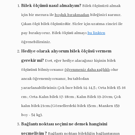
Bilek ölçümü nasıl almalıyım?
Bilek ölçünüzü almak
için bir mezura ile
boşluk bırakmadan
bileğinizi sarınız.
Çıkan ölçü bilek ölçünüzdür. Sizler için uzatma zinciri ile
pay bırakıyoruz. Bilek ölçüsü almayı
bu linkten
öğrenebilirsiniz.
Hediye olarak alıyorum bilek ölçüsü vermem
gerekir mi?
Evet, eğer hediye alacağınız kişinin bilek
ölçüsünü bilmiyorsanız
öğrenmeniz daha sağlıklı
olur
ancak öğrenemiyorsanız, bu tablodan
yararlanabilirisiniz.Çok İnce bilek 14-14,5 ; Orta bilek 15-16
cm ; Orta-Kalın bilek 17-18cm ; Kalın Bilek 19-20cm; Çok
kalın bilek 21cm.(Görsellerdeki bilek 15cm ; Manken 159
boy - 54 kg).
Bağlantı noktası seçimi ne demek hangisini
seçmeliyim ?
Bağlantı noktası bilekliğin bağlantısının