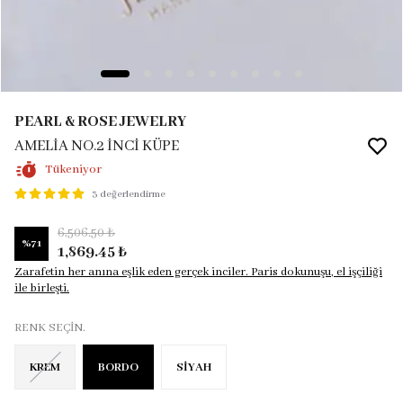
PEARL & ROSE JEWELRY
AMELİA NO.2 İNCİ KÜPE
Tükeniyor
3 değerlendirme
6,506.50 ₺
%
71
1,869.45 ₺
Zarafetin her anına eşlik eden gerçek inciler. Paris dokunuşu, el işçiliği
ile birleşti.
RENK SEÇİN.
KREM
BORDO
SİYAH