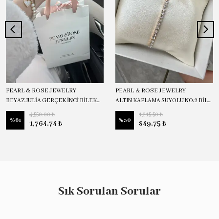
PEARL & ROSE JEWELRY
PEARL & ROSE JEWELRY
BEYAZ JULİA GERÇEK İNCİ BİLEKLİK
ALTIN KAPLAMA SUYOLU NO:2 BİLEKLİK
4,550.00 ₺
1,215.50 ₺
%
61
%
30
1,764.74 ₺
849.75 ₺
Sık Sorulan Sorular