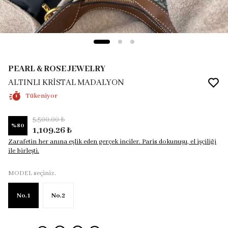
PEARL & ROSE JEWELRY
ALTINLI KRİSTAL MADALYON
Tükeniyor
5,500.00 ₺
%
80
1,109.26 ₺
Zarafetin her anına eşlik eden gerçek inciler. Paris dokunuşu, el işçiliği
ile birleşti.
MODEL seçiniz.
No.1
No.2