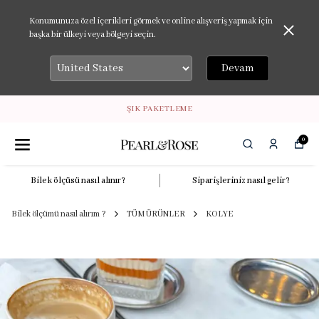
Konumunuza özel içerikleri görmek ve online alışveriş yapmak için
başka bir ülkeyi veya bölgeyi seçin.
Devam
ŞIK PAKETLEME
0
Bilek ölçüsü nasıl alınır?
Siparişleriniz nasıl gelir?
Bilek ölçümü nasıl alırım ?
TÜM ÜRÜNLER
KOLYE