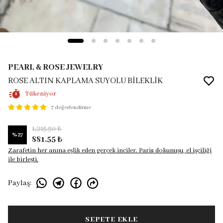
PEARL & ROSE JEWELRY
ROSE ALTIN KAPLAMA SUYOLU BİLEKLİK
Tükeniyor
7 değerlendirme
1,215.50 ₺
%
27
881.55 ₺
Zarafetin her anına eşlik eden gerçek inciler. Paris dokunuşu, el işçiliği
ile birleşti.
Paylaş
:
SEPETE EKLE