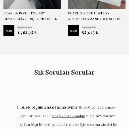
PEARL & ROSE JEWELRY
PEARL & ROSE JEWELRY
BEYAZ JULİA GERÇEK İNCİ BİLEKLİK
ALTIN KAPLAMA SUYOLU NO:2 BİLEKLİK
4,550.00 ₺
1,215.50 ₺
%
61
%
30
1,764.74 ₺
849.75 ₺
Sık Sorulan Sorular
Bilek ölçümü nasıl almalıyım?
Bilek ölçünüzü almak
için bir mezura ile
boşluk bırakmadan
bileğinizi sarınız.
Çıkan ölçü bilek ölçünüzdür. Sizler için uzatma zinciri ile