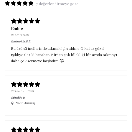
7 değerlendirmeye göre
Emine
23 Mart 2024
Emine Ülkü
B.
Bu ürünü incilerimle takmak için aldım. O kadar güzel
ışıldıyorlar ki beraber. Birden çok bilekliği bir arada takmayı
daha çok sevmeye başladım 🥰
28 Haziran 2026
Sündüs
B.
Satın Alınmış