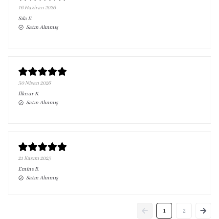
16 Haziran 2026
Sıla
E.
Satın Alınmış
30 Nisan 2026
İlknur
K.
Satın Alınmış
21 Kasım 2025
Emine
B.
Satın Alınmış
1
2