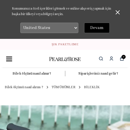
Konumunuza özel içerikleri görmek ve online alışveriş yapmak için
başka bir ülkeyi veya bölgeyi seçin.
Devam
ŞIK PAKETLEME
0
Bilek ölçüsü nasıl alınır?
Siparişleriniz nasıl gelir?
Bilek ölçümü nasıl alırım ?
TÜM ÜRÜNLER
BİLEKLİK