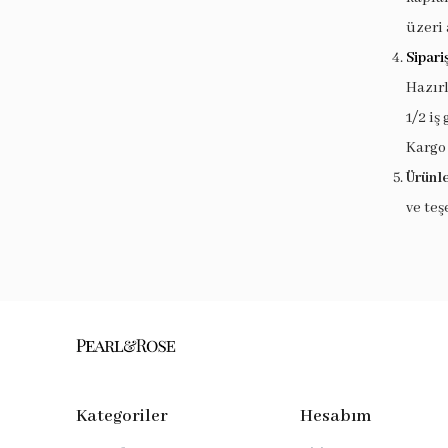
üzeri 
Sipari
Hazır
1/2 iş
Kargo
Ürünle
ve teş
Kategoriler
Hesabım