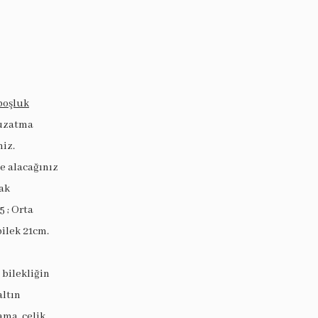
boşluk
 uzatma
niz.
ye alacağınız
ak
5 ; Orta
bilek 21cm.
 bilekliğin
altın
ama, çelik