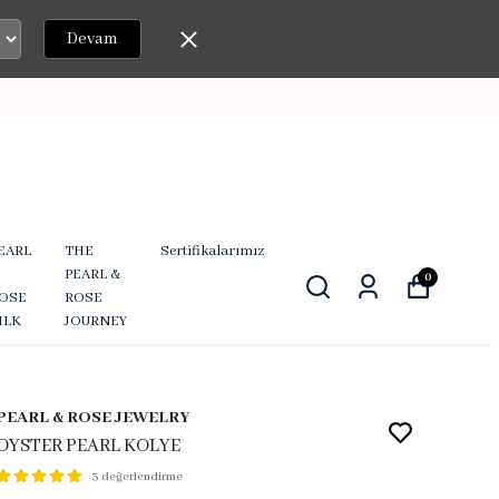
Devam
EARL
THE
Sertifikalarımız
PEARL &
0
OSE
ROSE
ILK
JOURNEY
PEARL & ROSE JEWELRY
OYSTER PEARL KOLYE
3 değerlendirme