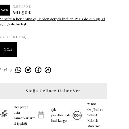
3,646.50 ₺
%
76
861.90 ₺
Zarafetin her anına eşlik eden gerçek inciler. Paris dokunuşu, el
işçiliği ile birleşti.
KOLYE UCU SEÇ
NO.1
Paylaş
:
Stoğa Gelince Haber Ver
%100
Her parça
Şık
Orijinal ve
usta
paketleme ile
Yüksek
zanaatkarların
hızlı kargo
Kaliteli
el işçiliği
Malzeme