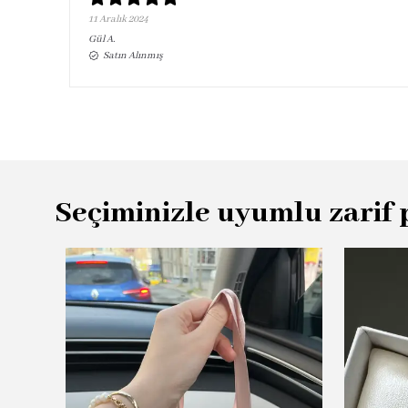
11 Aralık 2024
Gül
A.
Satın Alınmış
Seçiminizle uyumlu zarif 