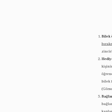
Bilek 
bırak
zincir
Hediy
kişin
öğrene
bilek 
(Görse
Bağlan
bağlan
kaplam