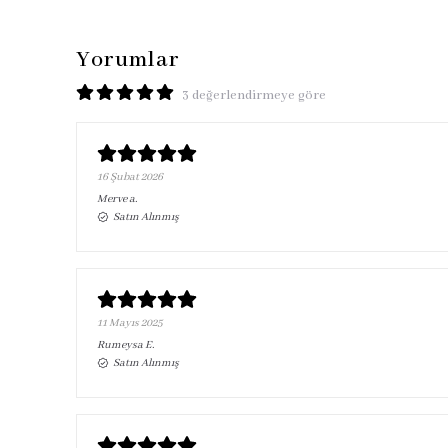
Yorumlar
3 değerlendirmeye göre
16 Şubat 2026
Merve
a.
Satın Alınmış
11 Mayıs 2025
Rumeysa
E.
Satın Alınmış