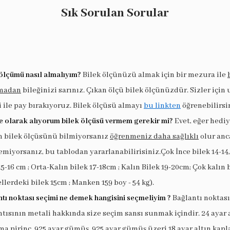
Sık Sorulan Sorular
ölçümü nasıl almalıyım?
Bilek ölçünüzü almak için bir mezura ile
madan
bileğinizi sarınız. Çıkan ölçü bilek ölçünüzdür. Sizler için
i ile pay bırakıyoruz. Bilek ölçüsü almayı
bu linkten
öğrenebilirsi
e olarak alıyorum bilek ölçüsü vermem gerekir mi?
Evet, eğer hedi
in bilek ölçüsünü bilmiyorsanız
öğrenmeniz daha sağlıklı
olur anc
miyorsanız, bu tablodan yararlanabilirisiniz.Çok İnce bilek 14-14,
15-16 cm ; Orta-Kalın bilek 17-18cm ; Kalın Bilek 19-20cm; Çok kalın 
llerdeki bilek 15cm ; Manken 159 boy - 54 kg).
tı noktası seçimi ne demek hangisini seçmeliyim ?
Bağlantı noktası
tısının metali hakkında size seçim sansı sunmak içindir. 24 ayar 
a pirinç, 925 ayar gümüş, 925 ayar gümüş üzeri 18 ayar altın kapl