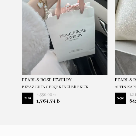
PEARL & ROSE JEWELRY
PEARL & 
BEYAZ JULİA GERÇEK İNCİ BİLEKLİK
ALTIN KAP
4,550.00 ₺
1,2
%
61
%
30
1,764.74 ₺
84