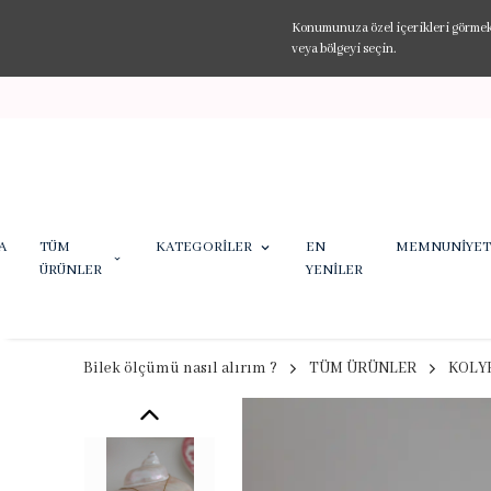
Konumunuza özel içerikleri görmek v
veya bölgeyi seçin.
A
TÜM
KATEGORİLER
EN
MEMNUNİYET
ÜRÜNLER
YENİLER
Bilek ölçümü nasıl alırım ?
TÜM ÜRÜNLER
KOLY