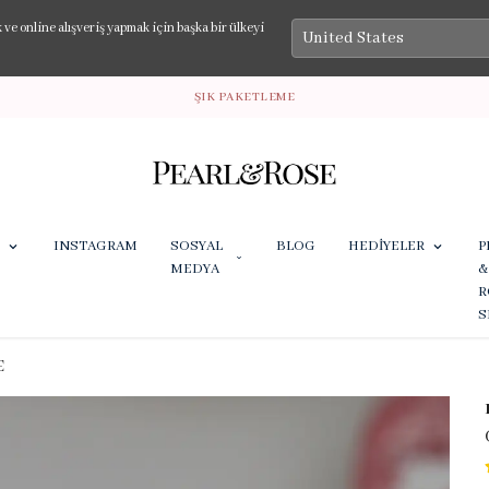
e online alışveriş yapmak için başka bir ülkeyi
ŞIK PAKETLEME
INSTAGRAM
SOSYAL
BLOG
HEDİYELER
P
MEDYA
&
R
S
E