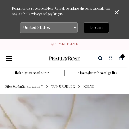
Konumunuza özel içerikleri görmek ve online alışveriş yapmak için
başka bir ülkeyi veya bölgeyi seçin.
Devam
ŞIK PAKETLEME
0
Bilek ölçüsü nasıl alınır?
Siparişleriniz nasıl gelir?
Bilek ölçümü nasıl alırım ?
TÜM ÜRÜNLER
KOLYE