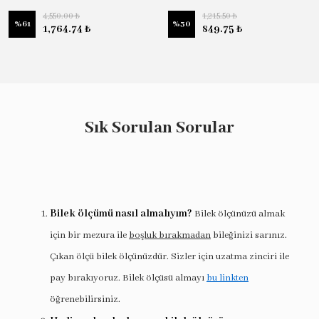
4,550.00 ₺
1,215.50 ₺
%
61
%
30
1,764.74 ₺
849.75 ₺
Sık Sorulan Sorular
Bilek ölçümü nasıl almalıyım?
Bilek ölçünüzü almak
için bir mezura ile
boşluk bırakmadan
bileğinizi sarınız.
Çıkan ölçü bilek ölçünüzdür. Sizler için uzatma zinciri ile
pay bırakıyoruz. Bilek ölçüsü almayı
bu linkten
öğrenebilirsiniz.