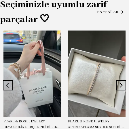
Seçiminizle uyumlu zarif
EN YENİLER
parçalar 🤍
PEARL & ROSE JEWELRY
PEARL & ROSE JEWELRY
BEYAZ JULİA GERÇEK İNCİ BİLEKLİK
ALTIN KAPLAMA SUYOLU NO:2 BİLEKLİK