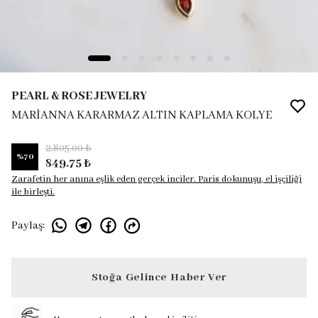
PEARL & ROSE JEWELRY
MARİANNA KARARMAZ ALTIN KAPLAMA KOLYE
2,805.00 ₺
%
70
849.75 ₺
Zarafetin her anına eşlik eden gerçek inciler. Paris dokunuşu, el işçiliği
ile birleşti.
Paylaş
:
Stoğa Gelince Haber Ver