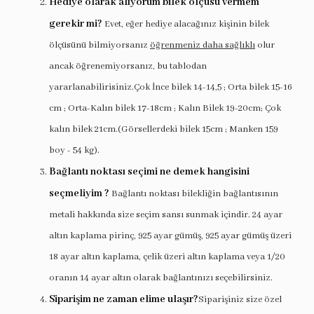
Hediye olarak alıyorum bilek ölçüsü vermem
gerekir mi?
Evet, eğer hediye alacağınız kişinin bilek
ölçüsünü bilmiyorsanız
öğrenmeniz daha sağlıklı
olur
ancak öğrenemiyorsanız, bu tablodan
yararlanabilirisiniz.Çok İnce bilek 14-14,5 ; Orta bilek 15-16
cm ; Orta-Kalın bilek 17-18cm ; Kalın Bilek 19-20cm; Çok
kalın bilek 21cm.(Görsellerdeki bilek 15cm ; Manken 159
boy - 54 kg).
Bağlantı noktası seçimi ne demek hangisini
seçmeliyim ?
Bağlantı noktası bilekliğin bağlantısının
metali hakkında size seçim sansı sunmak içindir. 24 ayar
altın kaplama pirinç, 925 ayar gümüş, 925 ayar gümüş üzeri
18 ayar altın kaplama, çelik üzeri altın kaplama veya 1/20
oranın 14 ayar altın olarak bağlantınızı seçebilirsiniz.
Siparişim ne zaman elime ulaşır?
Siparişiniz size özel