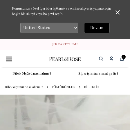
Konumunuza özel içerikleri görmek ve online alışveriş yapmak için
başka bir ülkeyi veya bölgeyi seçin.
Devam
ŞIK PAKETLEME
0
Bilek ölçüsü nasıl alınır?
Siparişleriniz nasıl gelir?
Bilek ölçümü nasıl alırım ?
TÜM ÜRÜNLER
BİLEKLİK