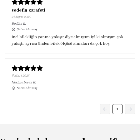
sedefin zarafeti
2 Mayıs 2025
Bediha
E.
Satın Alınmış
inci bilekliğin yanına yakışır diye almıştım iyi ki almışım çok
yakıştı. ayrıca önden bilek ölçüsü almaları da çok hoş
6 Mart 2025
Nesime beyza
K.
Satın Alınmış
1