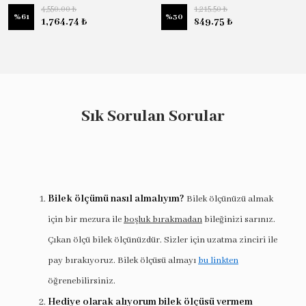
4,550.00 ₺
1,215.50 ₺
%
61
%
30
1,764.74 ₺
849.75 ₺
Sık Sorulan Sorular
Bilek ölçümü nasıl almalıyım?
Bilek ölçünüzü almak
için bir mezura ile
boşluk bırakmadan
bileğinizi sarınız.
Çıkan ölçü bilek ölçünüzdür. Sizler için uzatma zinciri ile
pay bırakıyoruz. Bilek ölçüsü almayı
bu linkten
öğrenebilirsiniz.
Hediye olarak alıyorum bilek ölçüsü vermem