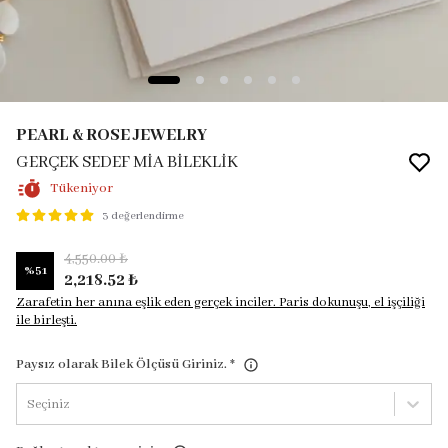
PEARL & ROSE JEWELRY
GERÇEK SEDEF MİA BİLEKLİK
Tükeniyor
3 değerlendirme
4,550.00 ₺
%
51
2,218.52 ₺
Zarafetin her anına eşlik eden gerçek inciler. Paris dokunuşu, el işçiliği
ile birleşti.
Paysız olarak Bilek Ölçüsü Giriniz.
*
Seçiniz