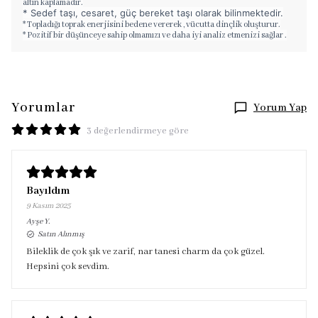
altın kaplamadır.
* Sedef taşı, cesaret, güç bereket taşı olarak bilinmektedir.
* Topladığı toprak enerjisini bedene vererek , vücutta dinçlik oluşturur.
* Pozitif bir düşünceye sahip olmamızı ve daha iyi analiz etmenizi sağlar .
Yorumlar
Yorum Yap
3 değerlendirmeye göre
Bayıldım
9 Kasım 2025
Ayşe
Y.
Satın Alınmış
Bileklik de çok şık ve zarif, nar tanesi charm da çok güzel.
Hepsini çok sevdim.