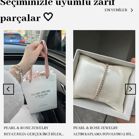
Seçiminizle uyumlu zarif
EN YENİLER
parçalar 🤍
PEARL & ROSE JEWELRY
PEARL & ROSE JEWELRY
BEYAZ JULİA GERÇEK İNCİ BİLEKLİK
ALTIN KAPLAMA SUYOLU NO:2 BİLEKLİK