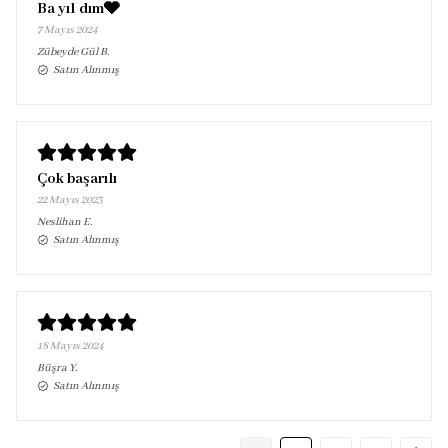
Ba yıl dım🩶
7 Mayıs 2024
Zübeyde Gül
B.
Satın Alınmış
Çok başarılı
22 Mayıs 2023
Neslihan
E.
Satın Alınmış
18 Mayıs 2024
Büşra
Y.
Satın Alınmış