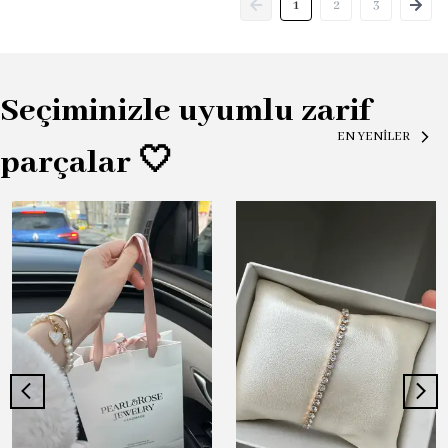
1
2
3
Seçiminizle uyumlu zarif
EN YENİLER
parçalar 🤍