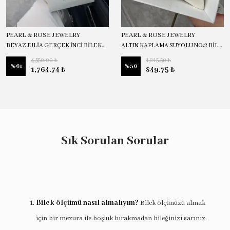
PEARL & ROSE JEWELRY
PEARL & ROSE JEWELRY
BEYAZ JULİA GERÇEK İNCİ BİLEKLİK
ALTIN KAPLAMA SUYOLU NO:2 BİLEKLİK
4,550.00 ₺
1,215.50 ₺
%
61
%
30
1,764.74 ₺
849.75 ₺
Sık Sorulan Sorular
Bilek ölçümü nasıl almalıyım?
Bilek ölçünüzü almak
için bir mezura ile
boşluk bırakmadan
bileğinizi sarınız.