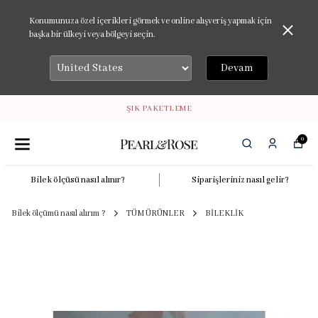
Konumunuza özel içerikleri görmek ve online alışveriş yapmak için
başka bir ülkeyi veya bölgeyi seçin.
Devam
ŞIK PAKETLEME
0
Bilek ölçüsü nasıl alınır?
Siparişleriniz nasıl gelir?
Bilek ölçümü nasıl alırım ?
TÜM ÜRÜNLER
BİLEKLİK