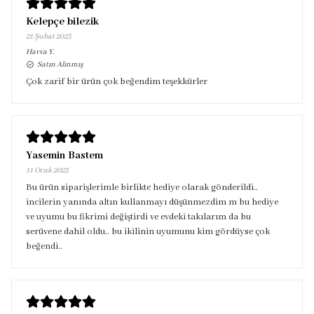
Kelepçe bilezik
21 Şubat 2023
Havva
Y.
Satın Alınmış
Çok zarif bir ürün çok beğendim teşekkürler
Yasemin Bastem
11 Ocak 2023
Bu ürün siparişlerimle birlikte hediye olarak gönderildi..
incilerin yanında altın kullanmayı düşünmezdim m bu hediye
ve uyumu bu fikrimi değiştirdi ve evdeki takılarım da bu
serüvene dahil oldu.. bu ikilinin uyumunu kim gördüyse çok
beğendi..