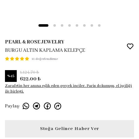
PEARL & ROSE JEWELRY
BURGU ALTIN KAPLAMA KELEPÇE
11 değerlendirme
1,124.70 ₺
%
45
622.00 ₺
Zarafetin her anına eşlik eden gerçek inciler. Paris dokunuşu, el işçiliği
ile birleşti.
Paylaş
:
Stoğa Gelince Haber Ver