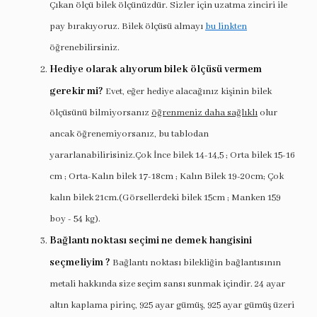
Çıkan ölçü bilek ölçünüzdür. Sizler için uzatma zinciri ile
pay bırakıyoruz. Bilek ölçüsü almayı
bu linkten
öğrenebilirsiniz.
Hediye olarak alıyorum bilek ölçüsü vermem
gerekir mi?
Evet, eğer hediye alacağınız kişinin bilek
ölçüsünü bilmiyorsanız
öğrenmeniz daha sağlıklı
olur
ancak öğrenemiyorsanız, bu tablodan
yararlanabilirisiniz.Çok İnce bilek 14-14,5 ; Orta bilek 15-16
cm ; Orta-Kalın bilek 17-18cm ; Kalın Bilek 19-20cm; Çok
kalın bilek 21cm.(Görsellerdeki bilek 15cm ; Manken 159
boy - 54 kg).
Bağlantı noktası seçimi ne demek hangisini
seçmeliyim ?
Bağlantı noktası bilekliğin bağlantısının
metali hakkında size seçim sansı sunmak içindir. 24 ayar
altın kaplama pirinç, 925 ayar gümüş, 925 ayar gümüş üzeri