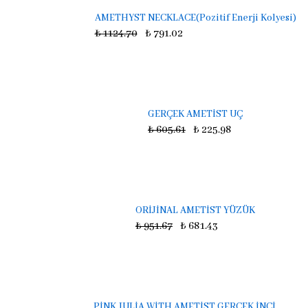
AMETHYST NECKLACE(Pozitif Enerji Kolyesi)
₺ 1124.70
₺ 791.02
GERÇEK AMETİST UÇ
₺ 605.61
₺ 225.98
ORİJİNAL AMETİST YÜZÜK
₺ 951.67
₺ 681.43
PİNK JULİA WİTH AMETİST GERÇEK İNCİ