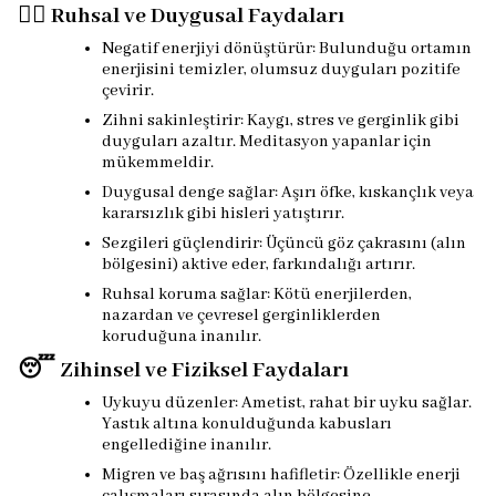
🧘‍♀️ Ruhsal ve Duygusal Faydaları
Negatif enerjiyi dönüştürür: Bulunduğu ortamın
enerjisini temizler, olumsuz duyguları pozitife
çevirir.
Zihni sakinleştirir: Kaygı, stres ve gerginlik gibi
duyguları azaltır. Meditasyon yapanlar için
mükemmeldir.
Duygusal denge sağlar: Aşırı öfke, kıskançlık veya
kararsızlık gibi hisleri yatıştırır.
Sezgileri güçlendirir: Üçüncü göz çakrasını (alın
bölgesini) aktive eder, farkındalığı artırır.
Ruhsal koruma sağlar: Kötü enerjilerden,
nazardan ve çevresel gerginliklerden
koruduğuna inanılır.
😴 Zihinsel ve Fiziksel Faydaları
Uykuyu düzenler: Ametist, rahat bir uyku sağlar.
Yastık altına konulduğunda kabusları
engellediğine inanılır.
Migren ve baş ağrısını hafifletir: Özellikle enerji