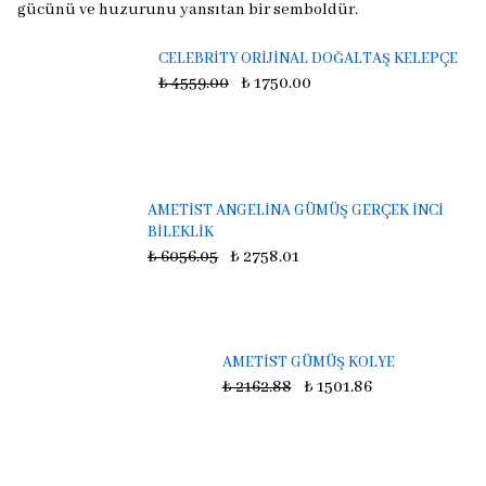
gücünü ve huzurunu yansıtan bir semboldür.
CELEBRİTY ORİJİNAL DOĞALTAŞ KELEPÇE
₺ 4559.00
₺ 1750.00
AMETİST ANGELİNA GÜMÜŞ GERÇEK İNCİ
BİLEKLİK
₺ 6056.05
₺ 2758.01
AMETİST GÜMÜŞ KOLYE
₺ 2162.88
₺ 1501.86